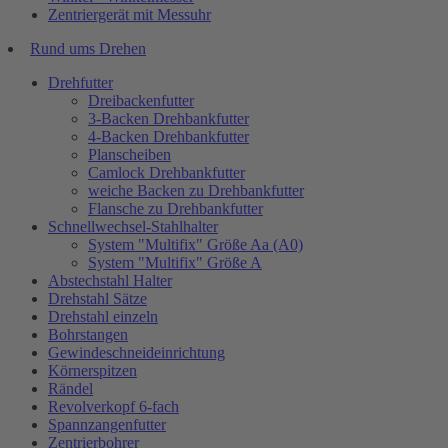
Zentriergerät mit Messuhr
Rund ums Drehen
Drehfutter
Dreibackenfutter
3-Backen Drehbankfutter
4-Backen Drehbankfutter
Planscheiben
Camlock Drehbankfutter
weiche Backen zu Drehbankfutter
Flansche zu Drehbankfutter
Schnellwechsel-Stahlhalter
System "Multifix" Größe Aa (A0)
System "Multifix" Größe A
Abstechstahl Halter
Drehstahl Sätze
Drehstahl einzeln
Bohrstangen
Gewindeschneideinrichtung
Körnerspitzen
Rändel
Revolverkopf 6-fach
Spannzangenfutter
Zentrierbohrer