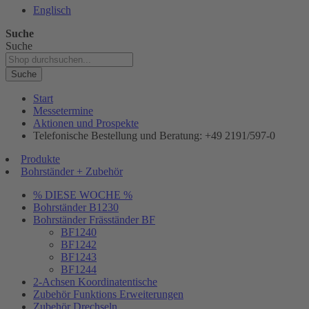
Englisch
Suche
Suche
Suche
Start
Messetermine
Aktionen und Prospekte
Telefonische Bestellung und Beratung: +49 2191/597-0
Produkte
Bohrständer + Zubehör
% DIESE WOCHE %
Bohrständer B1230
Bohrständer Fräsständer BF
BF1240
BF1242
BF1243
BF1244
2-Achsen Koordinatentische
Zubehör Funktions Erweiterungen
Zubehör Drechseln