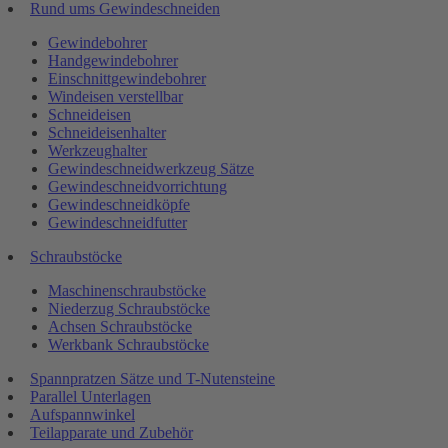
Rund ums Gewindeschneiden
Gewindebohrer
Handgewindebohrer
Einschnittgewindebohrer
Windeisen verstellbar
Schneideisen
Schneideisenhalter
Werkzeughalter
Gewindeschneidwerkzeug Sätze
Gewindeschneidvorrichtung
Gewindeschneidköpfe
Gewindeschneidfutter
Schraubstöcke
Maschinenschraubstöcke
Niederzug Schraubstöcke
Achsen Schraubstöcke
Werkbank Schraubstöcke
Spannpratzen Sätze und T-Nutensteine
Parallel Unterlagen
Aufspannwinkel
Teilapparate und Zubehör