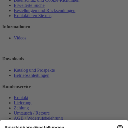
Datenschutz und Cookie-Richtlinien
Erweiterte Suche
Bestellungen und Rücksendungen
Kontaktieren Sie uns
Informationen
Videos
Downloads
Katalog und Prospekte
Betriebsanleitungen
Kundenservice
Kontakt
Lieferung
Zahlung
Umtausch / Retoure
AGB / Widerrufsbelehrung
Onlinesupport