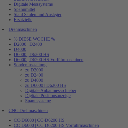
Digitale Messsysteme
Spannmittel
Stahl Säulen und Ausleger
Ersatzteile
Drehmaschinen
% DIESE WOCHE %
D2000 | D2400
D4000
D6000 | D6200 HS
D6000 | D6200 HS Vorführmaschinen
Sonderausstattung
zu D2000
zu D2400
zu D4000
zu D6000 | D6200 HS
Digitale Anbaumessschieber
Digitale Positionsanzeige
Spannsysteme
CNC Drehmaschinen
CC-D6000 | CC-D6200 HS
CC-D6000 | CC-D6200 HS Vorführmaschinen