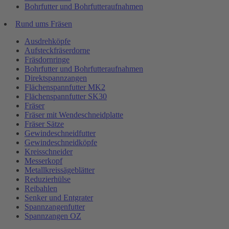
Bohrfutter und Bohrfutteraufnahmen
Rund ums Fräsen
Ausdrehköpfe
Aufsteckfräserdorne
Fräsdornringe
Bohrfutter und Bohrfutteraufnahmen
Direktspannzangen
Flächenspannfutter MK2
Flächenspannfutter SK30
Fräser
Fräser mit Wendeschneidplatte
Fräser Sätze
Gewindeschneidfutter
Gewindeschneidköpfe
Kreisschneider
Messerkopf
Metallkreissägeblätter
Reduzierhülse
Reibahlen
Senker und Entgrater
Spannzangenfutter
Spannzangen OZ