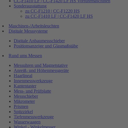
CC-F1410 LF | CC-F1420 LF HS Vorführmaschinen
Sonderausstattung
zu CC-F1210 | CC-F1220 HS
zu CC-F1410 LF | CC-F1420 LF HS
Maschinen-/Arbeitsleuchten
Digitale Messsysteme
Digitale Anbaumessschieber
Positionsanzeige und Glasmaßstäbe
Rund ums Messen
Messuhren und Magnetstative
Anreiß- und Höhenmessgeräte
Haarlineal
Innenmesswerkzeuge
Kantentaster
Mess- und Prüfplatte
Messschieber
Mikrometer
Prismen
Spitzzirkel
Tiefenmesswerkzeuge
Wasserwaagen
Winkel - Winkelmesser