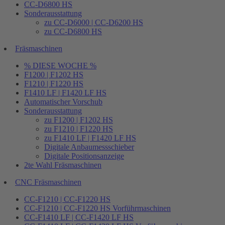
CC-D6800 HS
Sonderausstattung
zu CC-D6000 | CC-D6200 HS
zu CC-D6800 HS
Fräsmaschinen
% DIESE WOCHE %
F1200 | F1202 HS
F1210 | F1220 HS
F1410 LF | F1420 LF HS
Automatischer Vorschub
Sonderausstattung
zu F1200 | F1202 HS
zu F1210 | F1220 HS
zu F1410 LF | F1420 LF HS
Digitale Anbaumessschieber
Digitale Positionsanzeige
2te Wahl Fräsmaschinen
CNC Fräsmaschinen
CC-F1210 | CC-F1220 HS
CC-F1210 | CC-F1220 HS Vorführmaschinen
CC-F1410 LF | CC-F1420 LF HS