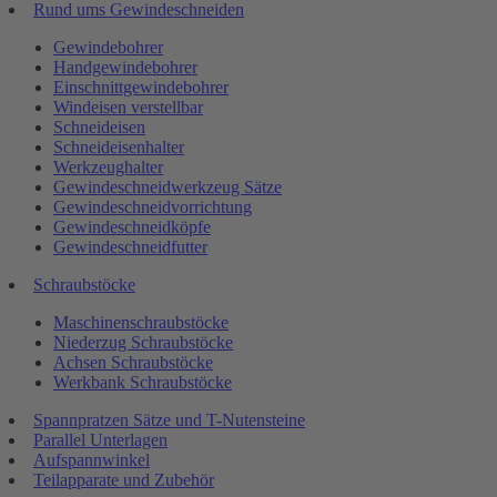
Rund ums Gewindeschneiden
Gewindebohrer
Handgewindebohrer
Einschnittgewindebohrer
Windeisen verstellbar
Schneideisen
Schneideisenhalter
Werkzeughalter
Gewindeschneidwerkzeug Sätze
Gewindeschneidvorrichtung
Gewindeschneidköpfe
Gewindeschneidfutter
Schraubstöcke
Maschinenschraubstöcke
Niederzug Schraubstöcke
Achsen Schraubstöcke
Werkbank Schraubstöcke
Spannpratzen Sätze und T-Nutensteine
Parallel Unterlagen
Aufspannwinkel
Teilapparate und Zubehör