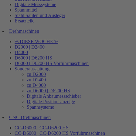
Digitale Messsysteme
Spannmittel
Stahl Säulen und Ausleger
Ersatzteile
Drehmaschinen
% DIESE WOCHE %
D2000 | D2400
D4000
D6000 | D6200 HS
D6000 | D6200 HS Vorführmaschinen
Sonderausstattung
zu D2000
zu D2400
zu D4000
zu D6000 | D6200 HS
Digitale Anbaumessschieber
Digitale Positionsanzeige
Spannsysteme
CNC Drehmaschinen
CC-D6000 | CC-D6200 HS
CC-D6000 | CC-D6200 HS Vorführmaschinen