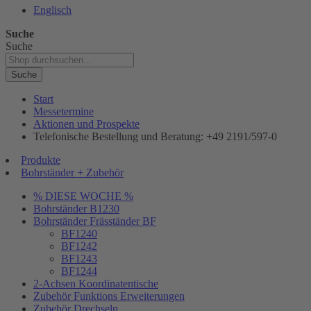
Englisch
Suche
Suche
Suche
Start
Messetermine
Aktionen und Prospekte
Telefonische Bestellung und Beratung: +49 2191/597-0
Produkte
Bohrständer + Zubehör
% DIESE WOCHE %
Bohrständer B1230
Bohrständer Fräsständer BF
BF1240
BF1242
BF1243
BF1244
2-Achsen Koordinatentische
Zubehör Funktions Erweiterungen
Zubehör Drechseln