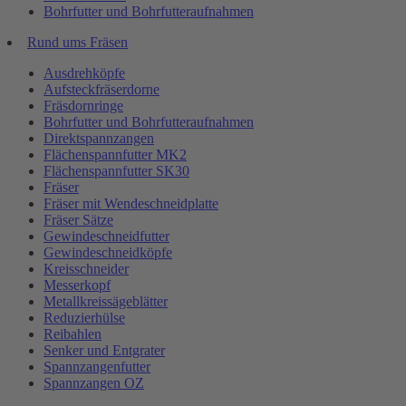
Bohrfutter und Bohrfutteraufnahmen
Rund ums Fräsen
Ausdrehköpfe
Aufsteckfräserdorne
Fräsdornringe
Bohrfutter und Bohrfutteraufnahmen
Direktspannzangen
Flächenspannfutter MK2
Flächenspannfutter SK30
Fräser
Fräser mit Wendeschneidplatte
Fräser Sätze
Gewindeschneidfutter
Gewindeschneidköpfe
Kreisschneider
Messerkopf
Metallkreissägeblätter
Reduzierhülse
Reibahlen
Senker und Entgrater
Spannzangenfutter
Spannzangen OZ