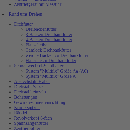
Zentriergerät mit Messuhr
Rund ums Drehen
Drehfutter
Dreibackenfutter
3-Backen Drehbankfutter
4-Backen Drehbankfutter
Planscheiben
Camlock Drehbankfutter
weiche Backen zu Drehbankfutter
Flansche zu Drehbankfutter
Schnellwechsel-Stahlhalter
System "Multifix" Größe Aa (A0)
System "Multifix" Größe A
Abstechstahl Halter
Drehstahl Sätze
Drehstahl einzeln
Bohrstangen
Gewindeschneideinrichtung
Körnerspitzen
Rändel
Revolverkopf 6-fach
Spannzangenfutter
Zentrierbohrer