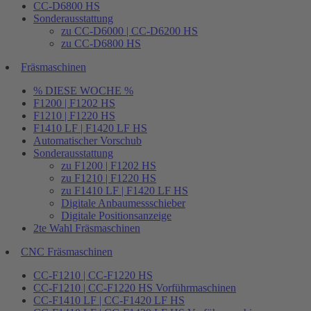
CC-D6800 HS
Sonderausstattung
zu CC-D6000 | CC-D6200 HS
zu CC-D6800 HS
Fräsmaschinen
% DIESE WOCHE %
F1200 | F1202 HS
F1210 | F1220 HS
F1410 LF | F1420 LF HS
Automatischer Vorschub
Sonderausstattung
zu F1200 | F1202 HS
zu F1210 | F1220 HS
zu F1410 LF | F1420 LF HS
Digitale Anbaumessschieber
Digitale Positionsanzeige
2te Wahl Fräsmaschinen
CNC Fräsmaschinen
CC-F1210 | CC-F1220 HS
CC-F1210 | CC-F1220 HS Vorführmaschinen
CC-F1410 LF | CC-F1420 LF HS