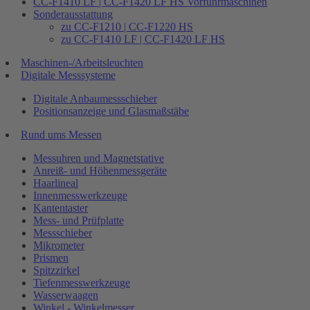
CC-F1410 LF | CC-F1420 LF HS Vorführmaschinen
Sonderausstattung
zu CC-F1210 | CC-F1220 HS
zu CC-F1410 LF | CC-F1420 LF HS
Maschinen-/Arbeitsleuchten
Digitale Messsysteme
Digitale Anbaumessschieber
Positionsanzeige und Glasmaßstäbe
Rund ums Messen
Messuhren und Magnetstative
Anreiß- und Höhenmessgeräte
Haarlineal
Innenmesswerkzeuge
Kantentaster
Mess- und Prüfplatte
Messschieber
Mikrometer
Prismen
Spitzzirkel
Tiefenmesswerkzeuge
Wasserwaagen
Winkel - Winkelmesser