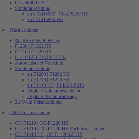
CC-D6800 HS
Sonderausstattung
zu CC-D6000 | CC-D6200 HS
zu CC-D6800 HS
Fräsmaschinen
% DIESE WOCHE %
F1200 | F1202 HS
F1210 | F1220 HS
F1410 LF | F1420 LF HS
Automatischer Vorschub
Sonderausstattung
zu F1200 | F1202 HS
zu F1210 | F1220 HS
zu F1410 LF | F1420 LF HS
Digitale Anbaumessschieber
Digitale Positionsanzeige
2te Wahl Fräsmaschinen
CNC Fräsmaschinen
CC-F1210 | CC-F1220 HS
CC-F1210 | CC-F1220 HS Vorführmaschinen
CC-F1410 LF | CC-F1420 LF HS