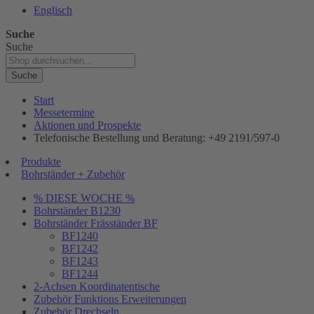
Englisch
Suche
Suche
Suche
Start
Messetermine
Aktionen und Prospekte
Telefonische Bestellung und Beratung: +49 2191/597-0
Produkte
Bohrständer + Zubehör
% DIESE WOCHE %
Bohrständer B1230
Bohrständer Fräsständer BF
BF1240
BF1242
BF1243
BF1244
2-Achsen Koordinatentische
Zubehör Funktions Erweiterungen
Zubehör Drechseln