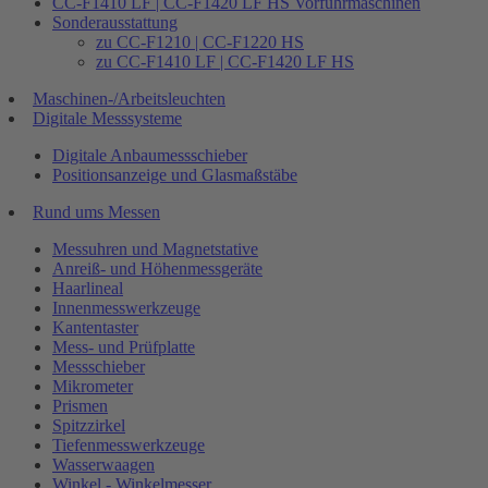
CC-F1410 LF | CC-F1420 LF HS Vorführmaschinen
Sonderausstattung
zu CC-F1210 | CC-F1220 HS
zu CC-F1410 LF | CC-F1420 LF HS
Maschinen-/Arbeitsleuchten
Digitale Messsysteme
Digitale Anbaumessschieber
Positionsanzeige und Glasmaßstäbe
Rund ums Messen
Messuhren und Magnetstative
Anreiß- und Höhenmessgeräte
Haarlineal
Innenmesswerkzeuge
Kantentaster
Mess- und Prüfplatte
Messschieber
Mikrometer
Prismen
Spitzzirkel
Tiefenmesswerkzeuge
Wasserwaagen
Winkel - Winkelmesser