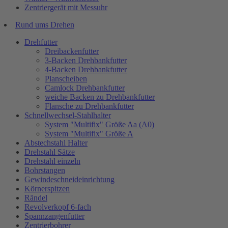
Zentriergerät mit Messuhr
Rund ums Drehen
Drehfutter
Dreibackenfutter
3-Backen Drehbankfutter
4-Backen Drehbankfutter
Planscheiben
Camlock Drehbankfutter
weiche Backen zu Drehbankfutter
Flansche zu Drehbankfutter
Schnellwechsel-Stahlhalter
System "Multifix" Größe Aa (A0)
System "Multifix" Größe A
Abstechstahl Halter
Drehstahl Sätze
Drehstahl einzeln
Bohrstangen
Gewindeschneideinrichtung
Körnerspitzen
Rändel
Revolverkopf 6-fach
Spannzangenfutter
Zentrierbohrer