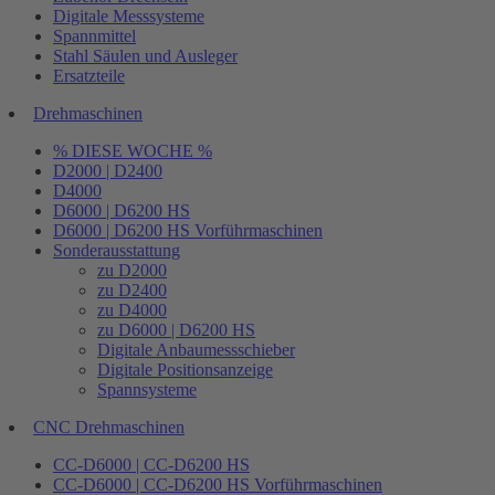
Digitale Messsysteme
Spannmittel
Stahl Säulen und Ausleger
Ersatzteile
Drehmaschinen
% DIESE WOCHE %
D2000 | D2400
D4000
D6000 | D6200 HS
D6000 | D6200 HS Vorführmaschinen
Sonderausstattung
zu D2000
zu D2400
zu D4000
zu D6000 | D6200 HS
Digitale Anbaumessschieber
Digitale Positionsanzeige
Spannsysteme
CNC Drehmaschinen
CC-D6000 | CC-D6200 HS
CC-D6000 | CC-D6200 HS Vorführmaschinen