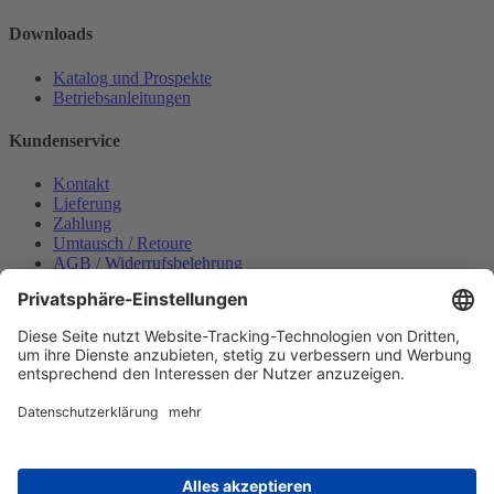
Downloads
Katalog und Prospekte
Betriebsanleitungen
Kundenservice
Kontakt
Lieferung
Zahlung
Umtausch / Retoure
AGB / Widerrufsbelehrung
Onlinesupport
Datenschutzerklärung
Impressum
Bestellung widerrufen
Mein konto
Anmelden
Warenkorb anzeigen
Zahlungsmöglichkeiten