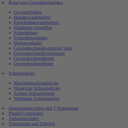
Rund ums Gewindeschneiden
Gewindebohrer
Handgewindebohrer
Einschnittgewindebohrer
Windeisen verstellbar
Schneideisen
Schneideisenhalter
Werkzeughalter
Gewindeschneidwerkzeug Sätze
Gewindeschneidvorrichtung
Gewindeschneidköpfe
Gewindeschneidfutter
Schraubstöcke
Maschinenschraubstöcke
Niederzug Schraubstöcke
Achsen Schraubstöcke
Werkbank Schraubstöcke
Spannpratzen Sätze und T-Nutensteine
Parallel Unterlagen
Aufspannwinkel
Teilapparate und Zubehör