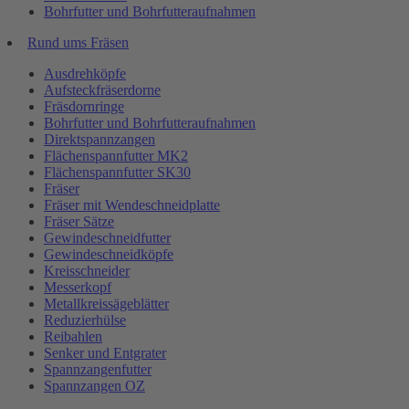
Bohrfutter und Bohrfutteraufnahmen
Rund ums Fräsen
Ausdrehköpfe
Aufsteckfräserdorne
Fräsdornringe
Bohrfutter und Bohrfutteraufnahmen
Direktspannzangen
Flächenspannfutter MK2
Flächenspannfutter SK30
Fräser
Fräser mit Wendeschneidplatte
Fräser Sätze
Gewindeschneidfutter
Gewindeschneidköpfe
Kreisschneider
Messerkopf
Metallkreissägeblätter
Reduzierhülse
Reibahlen
Senker und Entgrater
Spannzangenfutter
Spannzangen OZ