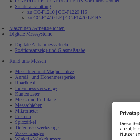
CC-F1410 LF | CC-F1420 LF HS Vorführmaschinen
Sonderausstattung
zu CC-F1210 | CC-F1220 HS
zu CC-F1410 LF | CC-F1420 LF HS
Maschinen-/Arbeitsleuchten
Digitale Messsysteme
Digitale Anbaumessschieber
Positionsanzeige und Glasmaßstäbe
Rund ums Messen
Messuhren und Magnetstative
Anreiß- und Höhenmessgeräte
Haarlineal
Innenmesswerkzeuge
Kantentaster
Mess- und Prüfplatte
Messschieber
Mikrometer
Prismen
Spitzzirkel
Tiefenmesswerkzeuge
Wasserwaagen
Winkel - Winkelmesser