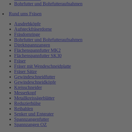
Bohrfutter und Bohrfutteraufnahmen
Rund ums Fräsen
Ausdrehköpfe
Aufsteckfräserdorne
Fräsdornringe
Bohrfutter und Bohrfutteraufnahmen
Direktspannzangen
Flächenspannfutter MK2
Flächenspannfutter SK30
Fräser
Fräser mit Wendeschneidplatte
Fräser Sätze
Gewindeschneidfutter
Gewindeschneidköpfe
Kreisschneider
Messerkopf
Metallkreissägeblätter
Reduzierhülse
Reibahlen
Senker und Entgrater
Spannzangenfutter
Spannzangen OZ