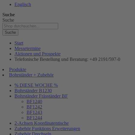
Englisch
Suche
Suche
Suche
Start
Messetermine
Aktionen und Prospekte
Telefonische Bestellung und Beratung: +49 2191/597-0
Produkte
Bohrständer + Zubehör
% DIESE WOCHE %
Bohrständer B1230
Bohrständer Fräsständer BF
BF1240
BF1242
BF1243
BF1244
2-Achsen Koordinatentische
Zubehör Funktions Erweiterungen
Zubehör Drechseln