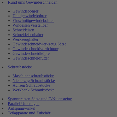
Rund ums Gewindeschneiden
Gewindebohrer
Handgewindebohrer
Einschnittgewindebohrer
Windeisen verstellbar
Schneideisen
Schneideisenhalter
Werkzeughalter
Gewindeschneidwerkzeug Sätze
Gewindeschneidvorrichtung
Gewindeschneidköpfe
Gewindeschneidfutter
Schraubstöcke
Maschinenschraubstöcke
Niederzug Schraubstöcke
Achsen Schraubstöcke
Werkbank Schraubstöcke
Spannpratzen Sätze und T-Nutensteine
Parallel Unterlagen
Aufspannwinkel
Teilapparate und Zubehör