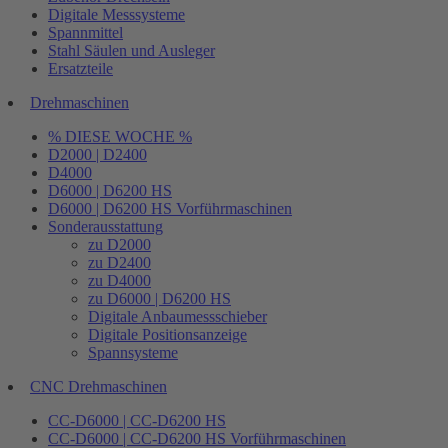
Digitale Messsysteme
Spannmittel
Stahl Säulen und Ausleger
Ersatzteile
Drehmaschinen
% DIESE WOCHE %
D2000 | D2400
D4000
D6000 | D6200 HS
D6000 | D6200 HS Vorführmaschinen
Sonderausstattung
zu D2000
zu D2400
zu D4000
zu D6000 | D6200 HS
Digitale Anbaumessschieber
Digitale Positionsanzeige
Spannsysteme
CNC Drehmaschinen
CC-D6000 | CC-D6200 HS
CC-D6000 | CC-D6200 HS Vorführmaschinen