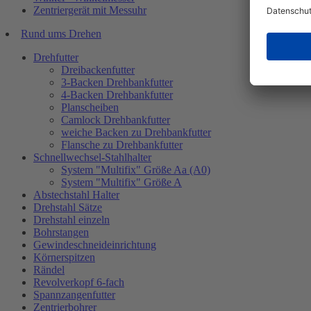
Zentriergerät mit Messuhr
Rund ums Drehen
Drehfutter
Dreibackenfutter
3-Backen Drehbankfutter
4-Backen Drehbankfutter
Planscheiben
Camlock Drehbankfutter
weiche Backen zu Drehbankfutter
Flansche zu Drehbankfutter
Schnellwechsel-Stahlhalter
System "Multifix" Größe Aa (A0)
System "Multifix" Größe A
Abstechstahl Halter
Drehstahl Sätze
Drehstahl einzeln
Bohrstangen
Gewindeschneideinrichtung
Körnerspitzen
Rändel
Revolverkopf 6-fach
Spannzangenfutter
Zentrierbohrer