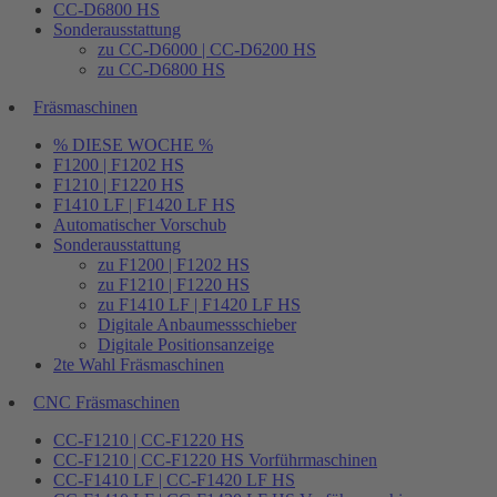
CC-D6800 HS
Sonderausstattung
zu CC-D6000 | CC-D6200 HS
zu CC-D6800 HS
Fräsmaschinen
% DIESE WOCHE %
F1200 | F1202 HS
F1210 | F1220 HS
F1410 LF | F1420 LF HS
Automatischer Vorschub
Sonderausstattung
zu F1200 | F1202 HS
zu F1210 | F1220 HS
zu F1410 LF | F1420 LF HS
Digitale Anbaumessschieber
Digitale Positionsanzeige
2te Wahl Fräsmaschinen
CNC Fräsmaschinen
CC-F1210 | CC-F1220 HS
CC-F1210 | CC-F1220 HS Vorführmaschinen
CC-F1410 LF | CC-F1420 LF HS