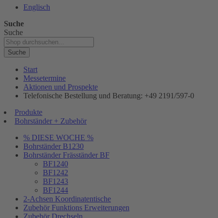
Englisch
Suche
Suche
Suche
Start
Messetermine
Aktionen und Prospekte
Telefonische Bestellung und Beratung: +49 2191/597-0
Produkte
Bohrständer + Zubehör
% DIESE WOCHE %
Bohrständer B1230
Bohrständer Fräsständer BF
BF1240
BF1242
BF1243
BF1244
2-Achsen Koordinatentische
Zubehör Funktions Erweiterungen
Zubehör Drechseln