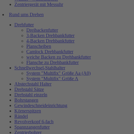
Zentriergerät mit Messuhr
Rund ums Drehen
Drehfutter
Dreibackenfutter
3-Backen Drehbankfutter
4-Backen Drehbankfutter
Planscheiben
Camlock Drehbankfutter
weiche Backen zu Drehbankfutter
Flansche zu Drehbankfutter
Schnellwechsel-Stahlhalter
System "Multifix" Größe Aa (A0)
System "Multifix" Größe A
Abstechstahl Halter
Drehstahl Sätze
Drehstahl einzeln
Bohrstangen
Gewindeschneideinrichtung
Körnerspitzen
Rändel
Revolverkopf 6-fach
Spannzangenfutter
Zentrierbohrer