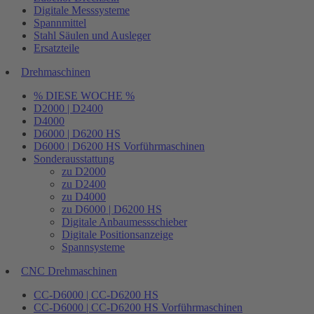
Digitale Messsysteme
Spannmittel
Stahl Säulen und Ausleger
Ersatzteile
Drehmaschinen
% DIESE WOCHE %
D2000 | D2400
D4000
D6000 | D6200 HS
D6000 | D6200 HS Vorführmaschinen
Sonderausstattung
zu D2000
zu D2400
zu D4000
zu D6000 | D6200 HS
Digitale Anbaumessschieber
Digitale Positionsanzeige
Spannsysteme
CNC Drehmaschinen
CC-D6000 | CC-D6200 HS
CC-D6000 | CC-D6200 HS Vorführmaschinen