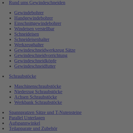
Rund ums Gewindeschneiden
Gewindebohrer
Handgewindebohrer
Einschnittgewindebohrer
Windeisen verstellbar
Schneideisen
Schneideisenhalter
Werkzeughalter
Gewindeschneidwerkzeug Sätze
Gewindeschneidvorrichtung
Gewindeschneidköpfe
Gewindeschneidfutter
Schraubstöcke
Maschinenschraubstöcke
Niederzug Schraubstöcke
Achsen Schraubstöcke
Werkbank Schraubstöcke
Spannpratzen Sätze und T-Nutensteine
Parallel Unterlagen
Aufspannwinkel
Teilapparate und Zubehör