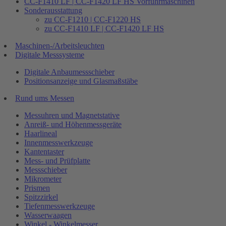
CC-F1410 LF | CC-F1420 LF HS Vorführmaschinen
Sonderausstattung
zu CC-F1210 | CC-F1220 HS
zu CC-F1410 LF | CC-F1420 LF HS
Maschinen-/Arbeitsleuchten
Digitale Messsysteme
Digitale Anbaumessschieber
Positionsanzeige und Glasmaßstäbe
Rund ums Messen
Messuhren und Magnetstative
Anreiß- und Höhenmessgeräte
Haarlineal
Innenmesswerkzeuge
Kantentaster
Mess- und Prüfplatte
Messschieber
Mikrometer
Prismen
Spitzzirkel
Tiefenmesswerkzeuge
Wasserwaagen
Winkel - Winkelmesser