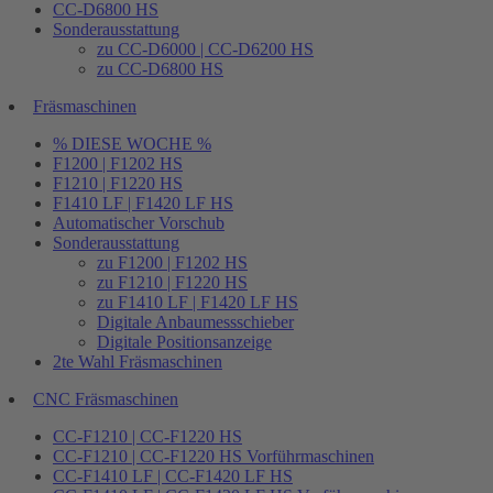
CC-D6800 HS
Sonderausstattung
zu CC-D6000 | CC-D6200 HS
zu CC-D6800 HS
Fräsmaschinen
% DIESE WOCHE %
F1200 | F1202 HS
F1210 | F1220 HS
F1410 LF | F1420 LF HS
Automatischer Vorschub
Sonderausstattung
zu F1200 | F1202 HS
zu F1210 | F1220 HS
zu F1410 LF | F1420 LF HS
Digitale Anbaumessschieber
Digitale Positionsanzeige
2te Wahl Fräsmaschinen
CNC Fräsmaschinen
CC-F1210 | CC-F1220 HS
CC-F1210 | CC-F1220 HS Vorführmaschinen
CC-F1410 LF | CC-F1420 LF HS