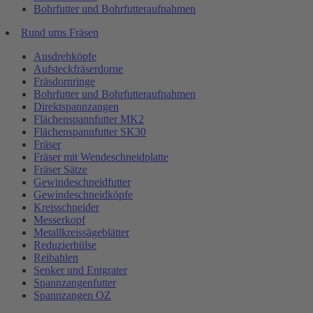
Bohrfutter und Bohrfutteraufnahmen
Rund ums Fräsen
Ausdrehköpfe
Aufsteckfräserdorne
Fräsdornringe
Bohrfutter und Bohrfutteraufnahmen
Direktspannzangen
Flächenspannfutter MK2
Flächenspannfutter SK30
Fräser
Fräser mit Wendeschneidplatte
Fräser Sätze
Gewindeschneidfutter
Gewindeschneidköpfe
Kreisschneider
Messerkopf
Metallkreissägeblätter
Reduzierhülse
Reibahlen
Senker und Entgrater
Spannzangenfutter
Spannzangen OZ