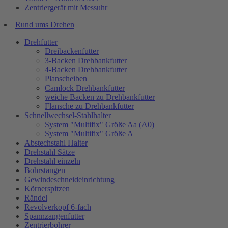
Zentriergerät mit Messuhr
Rund ums Drehen
Drehfutter
Dreibackenfutter
3-Backen Drehbankfutter
4-Backen Drehbankfutter
Planscheiben
Camlock Drehbankfutter
weiche Backen zu Drehbankfutter
Flansche zu Drehbankfutter
Schnellwechsel-Stahlhalter
System "Multifix" Größe Aa (A0)
System "Multifix" Größe A
Abstechstahl Halter
Drehstahl Sätze
Drehstahl einzeln
Bohrstangen
Gewindeschneideinrichtung
Körnerspitzen
Rändel
Revolverkopf 6-fach
Spannzangenfutter
Zentrierbohrer