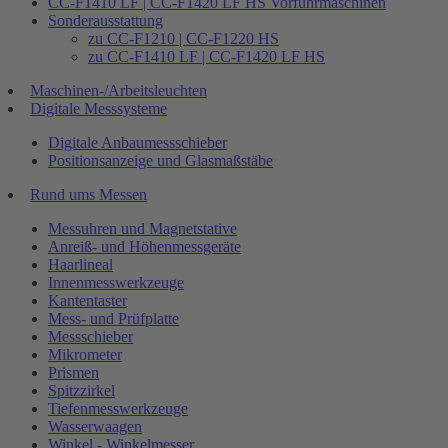
CC-F1410 LF | CC-F1420 LF HS Vorführmaschinen
Sonderausstattung
zu CC-F1210 | CC-F1220 HS
zu CC-F1410 LF | CC-F1420 LF HS
Maschinen-/Arbeitsleuchten
Digitale Messsysteme
Digitale Anbaumessschieber
Positionsanzeige und Glasmaßstäbe
Rund ums Messen
Messuhren und Magnetstative
Anreiß- und Höhenmessgeräte
Haarlineal
Innenmesswerkzeuge
Kantentaster
Mess- und Prüfplatte
Messschieber
Mikrometer
Prismen
Spitzzirkel
Tiefenmesswerkzeuge
Wasserwaagen
Winkel - Winkelmesser