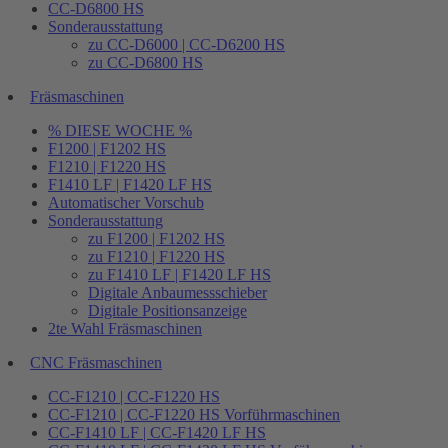
CC-D6800 HS
Sonderausstattung
zu CC-D6000 | CC-D6200 HS
zu CC-D6800 HS
Fräsmaschinen
% DIESE WOCHE %
F1200 | F1202 HS
F1210 | F1220 HS
F1410 LF | F1420 LF HS
Automatischer Vorschub
Sonderausstattung
zu F1200 | F1202 HS
zu F1210 | F1220 HS
zu F1410 LF | F1420 LF HS
Digitale Anbaumessschieber
Digitale Positionsanzeige
2te Wahl Fräsmaschinen
CNC Fräsmaschinen
CC-F1210 | CC-F1220 HS
CC-F1210 | CC-F1220 HS Vorführmaschinen
CC-F1410 LF | CC-F1420 LF HS