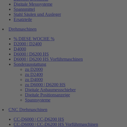
Digitale Messsysteme
Spannmittel
Stahl Säulen und Ausleger
Ersatzteile
Drehmaschinen
% DIESE WOCHE %
D2000 | D2400
D4000
D6000 | D6200 HS
D6000 | D6200 HS Vorführmaschinen
Sonderausstattung
zu D2000
zu D2400
zu D4000
zu D6000 | D6200 HS
Digitale Anbaumessschieber
Digitale Positionsanzeige
Spannsysteme
CNC Drehmaschinen
CC-D6000 | CC-D6200 HS
CC-D6000 | CC-D6200 HS Vorführmaschinen