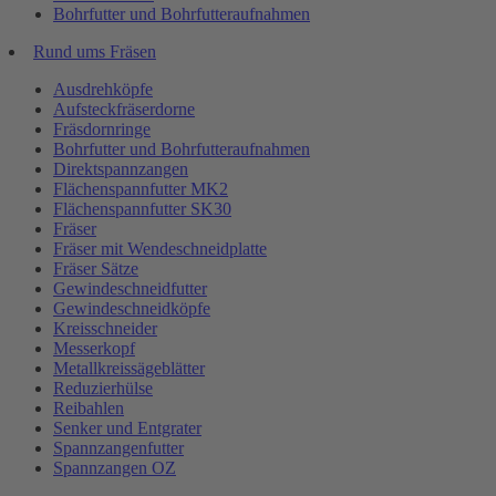
Bohrfutter und Bohrfutteraufnahmen
Rund ums Fräsen
Ausdrehköpfe
Aufsteckfräserdorne
Fräsdornringe
Bohrfutter und Bohrfutteraufnahmen
Direktspannzangen
Flächenspannfutter MK2
Flächenspannfutter SK30
Fräser
Fräser mit Wendeschneidplatte
Fräser Sätze
Gewindeschneidfutter
Gewindeschneidköpfe
Kreisschneider
Messerkopf
Metallkreissägeblätter
Reduzierhülse
Reibahlen
Senker und Entgrater
Spannzangenfutter
Spannzangen OZ