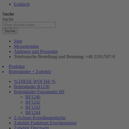
Englisch
Suche
Suche
Suche
Start
Messetermine
Aktionen und Prospekte
Telefonische Bestellung und Beratung: +49 2191/597-0
Produkte
Bohrständer + Zubehör
% DIESE WOCHE %
Bohrständer B1230
Bohrständer Fräsständer BF
BF1240
BF1242
BF1243
BF1244
2-Achsen Koordinatentische
Zubehör Funktions Erweiterungen
Zubehör Drechseln