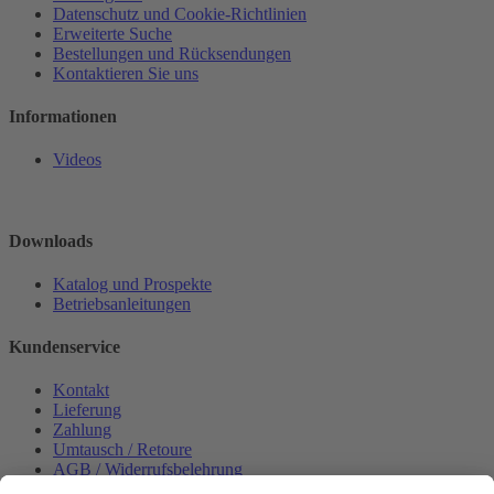
Datenschutz und Cookie-Richtlinien
Erweiterte Suche
Bestellungen und Rücksendungen
Kontaktieren Sie uns
Informationen
Videos
Downloads
Katalog und Prospekte
Betriebsanleitungen
Kundenservice
Kontakt
Lieferung
Zahlung
Umtausch / Retoure
AGB / Widerrufsbelehrung
Onlinesupport