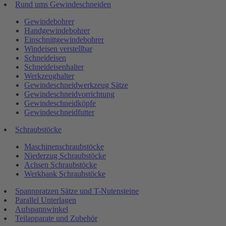
Rund ums Gewindeschneiden
Gewindebohrer
Handgewindebohrer
Einschnittgewindebohrer
Windeisen verstellbar
Schneideisen
Schneideisenhalter
Werkzeughalter
Gewindeschneidwerkzeug Sätze
Gewindeschneidvorrichtung
Gewindeschneidköpfe
Gewindeschneidfutter
Schraubstöcke
Maschinenschraubstöcke
Niederzug Schraubstöcke
Achsen Schraubstöcke
Werkbank Schraubstöcke
Spannpratzen Sätze und T-Nutensteine
Parallel Unterlagen
Aufspannwinkel
Teilapparate und Zubehör