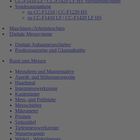
CC-F1410 LF | CC-F1420 LF HS Vorführmaschinen
Sonderausstattung
zu CC-F1210 | CC-F1220 HS
zu CC-F1410 LF | CC-F1420 LF HS
Maschinen-/Arbeitsleuchten
Digitale Messsysteme
Digitale Anbaumessschieber
Positionsanzeige und Glasmaßstäbe
Rund ums Messen
Messuhren und Magnetstative
Anreiß- und Höhenmessgeräte
Haarlineal
Innenmesswerkzeuge
Kantentaster
Mess- und Prüfplatte
Messschieber
Mikrometer
Prismen
Spitzzirkel
Tiefenmesswerkzeuge
Wasserwaagen
Winkel - Winkelmesser