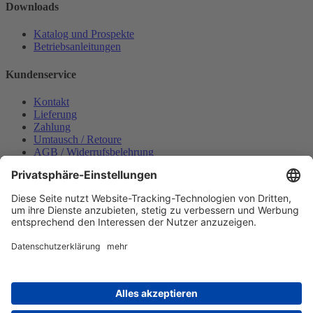
Downloads
Katalog und Prospekte
Betriebsanleitungen
Kundenservice
Kontakt
Lieferung
Zahlung
Umtausch / Retoure
AGB / Widerrufsbelehrung
Onlinesupport
Datenschutzerklärung
Impressum
Bestellung widerrufen
Mein konto
Anmelden
Warenkorb anzeigen
Zahlungsmöglichkeiten