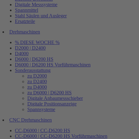
Digitale Messsysteme
Spannmittel
Stahl Säulen und Ausleger
Ersatzteile
Drehmaschinen
% DIESE WOCHE %
D2000 | D2400
D4000
D6000 | D6200 HS
D6000 | D6200 HS Vorführmaschinen
Sonderausstattung
zu D2000
zu D2400
zu D4000
zu D6000 | D6200 HS
Digitale Anbaumessschieber
Digitale Positionsanzeige
Spannsysteme
CNC Drehmaschinen
CC-D6000 | CC-D6200 HS
CC-D6000 | CC-D6200 HS Vorführmaschinen