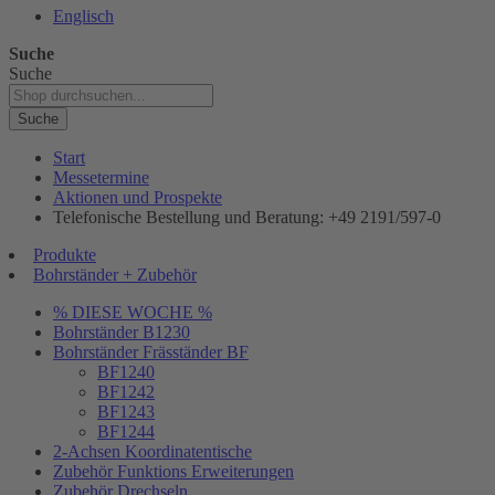
Englisch
Suche
Suche
Suche
Start
Messetermine
Aktionen und Prospekte
Telefonische Bestellung und Beratung: +49 2191/597-0
Produkte
Bohrständer + Zubehör
% DIESE WOCHE %
Bohrständer B1230
Bohrständer Fräsständer BF
BF1240
BF1242
BF1243
BF1244
2-Achsen Koordinatentische
Zubehör Funktions Erweiterungen
Zubehör Drechseln