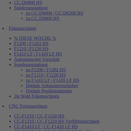
CC-D6800 HS
Sonderausstattung
zu CC-D6000 | CC-D6200 HS
zu CC-D6800 HS
Fräsmaschinen
% DIESE WOCHE %
F1200 | F1202 HS
F1210 | F1220 HS
F1410 LF | F1420 LF HS
Automatischer Vorschub
Sonderausstattung
zu F1200 | F1202 HS
zu F1210 | F1220 HS
zu F1410 LF | F1420 LF HS
Digitale Anbaumessschieber
Digitale Positionsanzeige
2te Wahl Fräsmaschinen
CNC Fräsmaschinen
CC-F1210 | CC-F1220 HS
CC-F1210 | CC-F1220 HS Vorführmaschinen
CC-F1410 LF | CC-F1420 LF HS