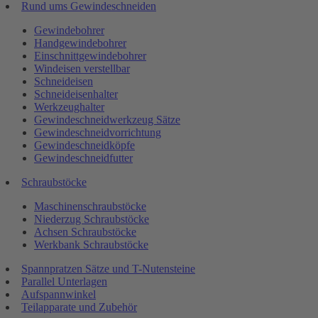
Rund ums Gewindeschneiden
Gewindebohrer
Handgewindebohrer
Einschnittgewindebohrer
Windeisen verstellbar
Schneideisen
Schneideisenhalter
Werkzeughalter
Gewindeschneidwerkzeug Sätze
Gewindeschneidvorrichtung
Gewindeschneidköpfe
Gewindeschneidfutter
Schraubstöcke
Maschinenschraubstöcke
Niederzug Schraubstöcke
Achsen Schraubstöcke
Werkbank Schraubstöcke
Spannpratzen Sätze und T-Nutensteine
Parallel Unterlagen
Aufspannwinkel
Teilapparate und Zubehör