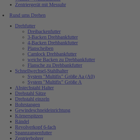
Zentriergerät mit Messuhr
Rund ums Drehen
Drehfutter
Dreibackenfutter
3-Backen Drehbankfutter
4-Backen Drehbankfutter
Planscheiben
Camlock Drehbankfutter
weiche Backen zu Drehbankfutter
Flansche zu Drehbankfutter
Schnellwechsel-Stahlhalter
System "Multifix" Größe Aa (A0)
System "Multifix" Größe A
Abstechstahl Halter
Drehstahl Sätze
Drehstahl einzeln
Bohrstangen
Gewindeschneideinrichtung
Körnerspitzen
Rändel
Revolverkopf 6-fach
Spannzangenfutter
Zentrierbohrer