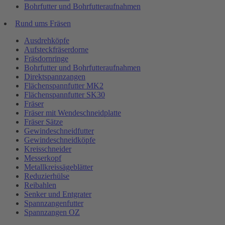
Bohrfutter und Bohrfutteraufnahmen
Rund ums Fräsen
Ausdrehköpfe
Aufsteckfräserdorne
Fräsdornringe
Bohrfutter und Bohrfutteraufnahmen
Direktspannzangen
Flächenspannfutter MK2
Flächenspannfutter SK30
Fräser
Fräser mit Wendeschneidplatte
Fräser Sätze
Gewindeschneidfutter
Gewindeschneidköpfe
Kreisschneider
Messerkopf
Metallkreissägeblätter
Reduzierhülse
Reibahlen
Senker und Entgrater
Spannzangenfutter
Spannzangen OZ