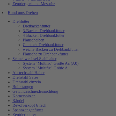
Zentriergerät mit Messuhr
Rund ums Drehen
Drehfutter
Dreibackenfutter
3-Backen Drehbankfutter
4-Backen Drehbankfutter
Planscheiben
Camlock Drehbankfutter
weiche Backen zu Drehbankfutter
Flansche zu Drehbankfutter
Schnellwechsel-Stahlhalter
System "Multifix" Größe Aa (A0)
System "Multifix" Größe A
Abstechstahl Halter
Drehstahl Sätze
Drehstahl einzeln
Bohrstangen
Gewindeschneideinrichtung
Körnerspitzen
Rändel
Revolverkopf 6-fach
Spannzangenfutter
Zentrierbohrer