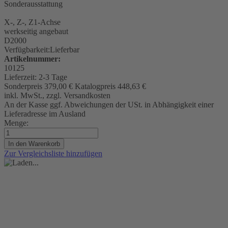
Sonderausstattung
X-, Z-, Z1-Achse
werkseitig angebaut
D2000
Verfügbarkeit:
Lieferbar
Artikelnummer:
10125
Lieferzeit:
2-3 Tage
Sonderpreis
379,00 €
Katalogpreis
448,63 €
inkl. MwSt., zzgl. Versandkosten
An der Kasse ggf. Abweichungen der USt. in Abhängigkeit einer
Lieferadresse im Ausland
Menge:
In den Warenkorb
Zur Vergleichsliste hinzufügen