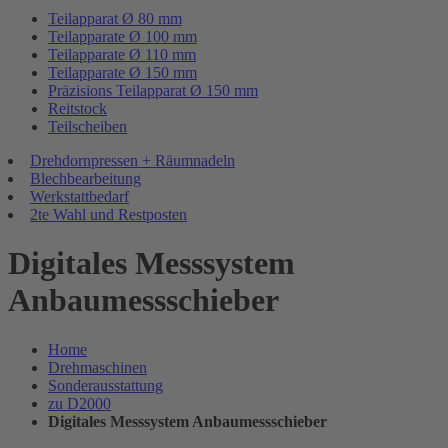
Teilapparat Ø 80 mm
Teilapparate Ø 100 mm
Teilapparate Ø 110 mm
Teilapparate Ø 150 mm
Präzisions Teilapparat Ø 150 mm
Reitstock
Teilscheiben
Drehdornpressen + Räumnadeln
Blechbearbeitung
Werkstattbedarf
2te Wahl und Restposten
Digitales Messsystem
Anbaumessschieber
Home
Drehmaschinen
Sonderausstattung
zu D2000
Digitales Messsystem Anbaumessschieber