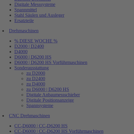
Digitale Messsysteme
Spannmittel
Stahl Säulen und Ausleger
Ersatzteile
Drehmaschinen
% DIESE WOCHE %
D2000 | D2400
D4000
D6000 | D6200 HS
D6000 | D6200 HS Vorführmaschinen
Sonderausstattung
zu D2000
zu D2400
zu D4000
zu D6000 | D6200 HS
Digitale Anbaumessschieber
Digitale Positionsanzeige
Spannsysteme
CNC Drehmaschinen
CC-D6000 | CC-D6200 HS
CC-D6000 | CC-D6200 HS Vorführmaschinen