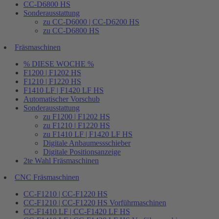
CC-D6800 HS
Sonderausstattung
zu CC-D6000 | CC-D6200 HS
zu CC-D6800 HS
Fräsmaschinen
% DIESE WOCHE %
F1200 | F1202 HS
F1210 | F1220 HS
F1410 LF | F1420 LF HS
Automatischer Vorschub
Sonderausstattung
zu F1200 | F1202 HS
zu F1210 | F1220 HS
zu F1410 LF | F1420 LF HS
Digitale Anbaumessschieber
Digitale Positionsanzeige
2te Wahl Fräsmaschinen
CNC Fräsmaschinen
CC-F1210 | CC-F1220 HS
CC-F1210 | CC-F1220 HS Vorführmaschinen
CC-F1410 LF | CC-F1420 LF HS