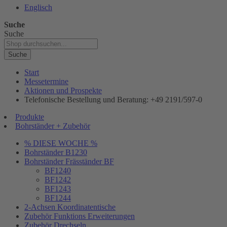
Englisch
Suche
Suche
Suche
Start
Messetermine
Aktionen und Prospekte
Telefonische Bestellung und Beratung: +49 2191/597-0
Produkte
Bohrständer + Zubehör
% DIESE WOCHE %
Bohrständer B1230
Bohrständer Fräsständer BF
BF1240
BF1242
BF1243
BF1244
2-Achsen Koordinatentische
Zubehör Funktions Erweiterungen
Zubehör Drechseln