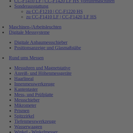
CC-F1410 LF | CC-F1420 LF HS Vorführmaschinen
Sonderausstattung
zu CC-F1210 | CC-F1220 HS
zu CC-F1410 LF | CC-F1420 LF HS
Maschinen-/Arbeitsleuchten
Digitale Messsysteme
Digitale Anbaumessschieber
Positionsanzeige und Glasmaßstäbe
Rund ums Messen
Messuhren und Magnetstative
Anreiß- und Höhenmessgeräte
Haarlineal
Innenmesswerkzeuge
Kantentaster
Mess- und Prüfplatte
Messschieber
Mikrometer
Prismen
Spitzzirkel
Tiefenmesswerkzeuge
Wasserwaagen
Winkel - Winkelmesser