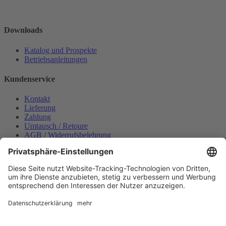
Downloads
Katalog und Prospekte
Betriebsanleitungen
Kundenservice
Kontakt
Lieferung
Zahlung
Umtausch / Retoure
AGB / Widerrufsbelehrung
Onlinesupport
Datenschutzerklärung
Impressum
Bestellung widerrufen
Mein konto
Anmelden
Warenkorb anzeigen