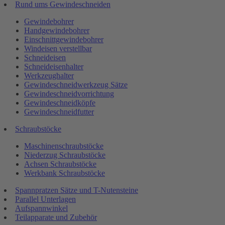
Rund ums Gewindeschneiden
Gewindebohrer
Handgewindebohrer
Einschnittgewindebohrer
Windeisen verstellbar
Schneideisen
Schneideisenhalter
Werkzeughalter
Gewindeschneidwerkzeug Sätze
Gewindeschneidvorrichtung
Gewindeschneidköpfe
Gewindeschneidfutter
Schraubstöcke
Maschinenschraubstöcke
Niederzug Schraubstöcke
Achsen Schraubstöcke
Werkbank Schraubstöcke
Spannpratzen Sätze und T-Nutensteine
Parallel Unterlagen
Aufspannwinkel
Teilapparate und Zubehör