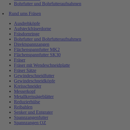
Bohrfutter und Bohrfutteraufnahmen
Rund ums Fräsen
Ausdrehköpfe
Aufsteckfräserdorne
Fräsdornringe
Bohrfutter und Bohrfutteraufnahmen
Direktspannzangen
Flächenspannfutter MK2
Flächenspannfutter SK30
Fräser
Fräser mit Wendeschneidplatte
Fräser Sätze
Gewindeschneidfutter
Gewindeschneidköpfe
Kreisschneider
Messerkopf
Metallkreissägeblätter
Reduzierhülse
Reibahlen
Senker und Entgrater
Spannzangenfutter
Spannzangen OZ