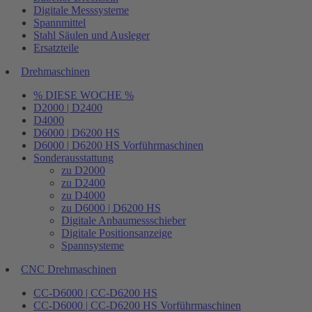
Digitale Messsysteme
Spannmittel
Stahl Säulen und Ausleger
Ersatzteile
Drehmaschinen
% DIESE WOCHE %
D2000 | D2400
D4000
D6000 | D6200 HS
D6000 | D6200 HS Vorführmaschinen
Sonderausstattung
zu D2000
zu D2400
zu D4000
zu D6000 | D6200 HS
Digitale Anbaumessschieber
Digitale Positionsanzeige
Spannsysteme
CNC Drehmaschinen
CC-D6000 | CC-D6200 HS
CC-D6000 | CC-D6200 HS Vorführmaschinen