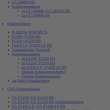
CC-D6800 HS
Sonderausstattung
zu CC-D6000 | CC-D6200 HS
zu CC-D6800 HS
Fräsmaschinen
% DIESE WOCHE %
F1200 | F1202 HS
F1210 | F1220 HS
F1410 LF | F1420 LF HS
Automatischer Vorschub
Sonderausstattung
zu F1200 | F1202 HS
zu F1210 | F1220 HS
zu F1410 LF | F1420 LF HS
Digitale Anbaumessschieber
Digitale Positionsanzeige
2te Wahl Fräsmaschinen
CNC Fräsmaschinen
CC-F1210 | CC-F1220 HS
CC-F1210 | CC-F1220 HS Vorführmaschinen
CC-F1410 LF | CC-F1420 LF HS