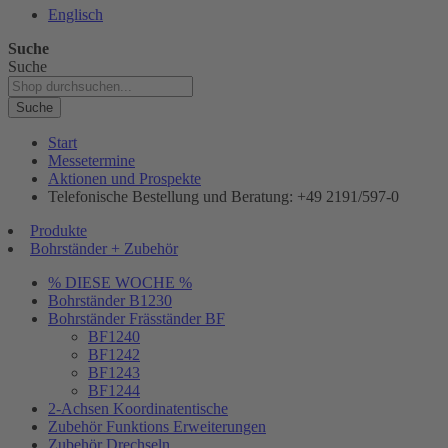
Englisch
Suche
Suche
Suche
Start
Messetermine
Aktionen und Prospekte
Telefonische Bestellung und Beratung: +49 2191/597-0
Produkte
Bohrständer + Zubehör
% DIESE WOCHE %
Bohrständer B1230
Bohrständer Fräsständer BF
BF1240
BF1242
BF1243
BF1244
2-Achsen Koordinatentische
Zubehör Funktions Erweiterungen
Zubehör Drechseln