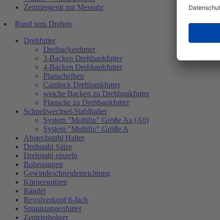
Zentriergerät mit Messuhr
Rund ums Drehen
Drehfutter
Dreibackenfutter
3-Backen Drehbankfutter
4-Backen Drehbankfutter
Planscheiben
Camlock Drehbankfutter
weiche Backen zu Drehbankfutter
Flansche zu Drehbankfutter
Schnellwechsel-Stahlhalter
System "Multifix" Größe Aa (A0)
System "Multifix" Größe A
Abstechstahl Halter
Drehstahl Sätze
Drehstahl einzeln
Bohrstangen
Gewindeschneideinrichtung
Körnerspitzen
Rändel
Revolverkopf 6-fach
Spannzangenfutter
Zentrierbohrer