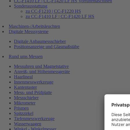
CC-F1410 LF | CC-F1420 LF HS Vorführmaschinen
Sonderausstattung
zu CC-F1210 | CC-F1220 HS
zu CC-F1410 LF | CC-F1420 LF HS
Maschinen-/Arbeitsleuchten
Digitale Messsysteme
Digitale Anbaumessschieber
Positionsanzeige und Glasmaßstäbe
Rund ums Messen
Messuhren und Magnetstative
Anreiß- und Höhenmessgeräte
Haarlineal
Innenmesswerkzeuge
Kantentaster
Mess- und Prüfplatte
Messschieber
Mikrometer
Prismen
Spitzzirkel
Tiefenmesswerkzeuge
Wasserwaagen
Winkel - Winkelmesser