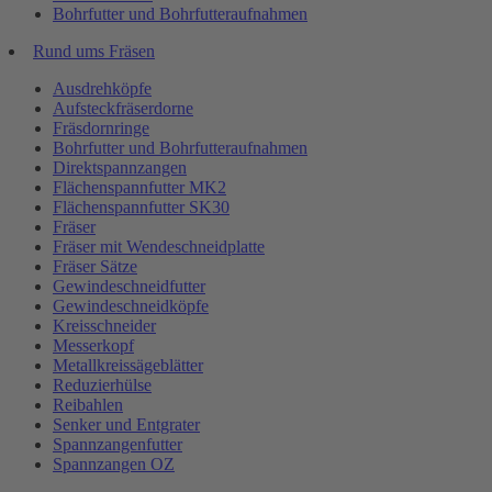
Bohrfutter und Bohrfutteraufnahmen
Rund ums Fräsen
Ausdrehköpfe
Aufsteckfräserdorne
Fräsdornringe
Bohrfutter und Bohrfutteraufnahmen
Direktspannzangen
Flächenspannfutter MK2
Flächenspannfutter SK30
Fräser
Fräser mit Wendeschneidplatte
Fräser Sätze
Gewindeschneidfutter
Gewindeschneidköpfe
Kreisschneider
Messerkopf
Metallkreissägeblätter
Reduzierhülse
Reibahlen
Senker und Entgrater
Spannzangenfutter
Spannzangen OZ