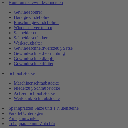
Rund ums Gewindeschneiden
Gewindebohrer
Handgewindebohrer
Einschnittgewindebohrer
Windeisen verstellbar
Schneideisen
Schneideisenhalter
Werkzeughalter
Gewindeschneidwerkzeug Sätze
Gewindeschneidvorrichtung
Gewindeschneidköpfe
Gewindeschneidfutter
Schraubstöcke
Maschinenschraubstöcke
Niederzug Schraubstöcke
Achsen Schraubstöcke
Werkbank Schraubstöcke
Spannpratzen Sätze und T-Nutensteine
Parallel Unterlagen
Aufspannwinkel
Teilapparate und Zubehör