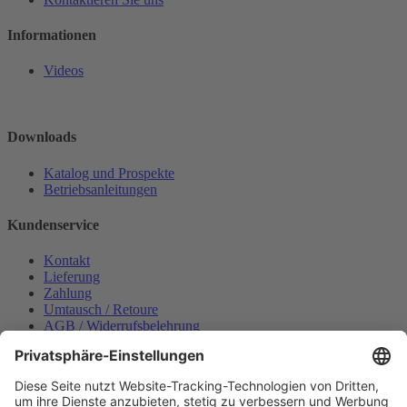
Informationen
Videos
Downloads
Katalog und Prospekte
Betriebsanleitungen
Kundenservice
Kontakt
Lieferung
Zahlung
Umtausch / Retoure
AGB / Widerrufsbelehrung
Onlinesupport
Datenschutzerklärung
Impressum
Bestellung widerrufen