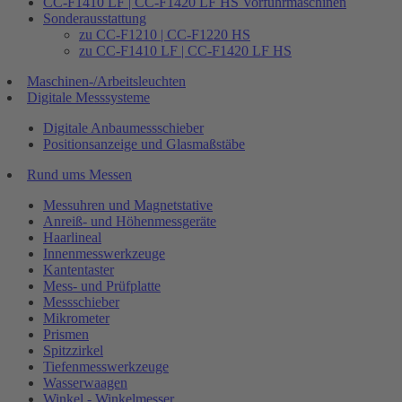
CC-F1410 LF | CC-F1420 LF HS Vorführmaschinen
Sonderausstattung
zu CC-F1210 | CC-F1220 HS
zu CC-F1410 LF | CC-F1420 LF HS
Maschinen-/Arbeitsleuchten
Digitale Messsysteme
Digitale Anbaumessschieber
Positionsanzeige und Glasmaßstäbe
Rund ums Messen
Messuhren und Magnetstative
Anreiß- und Höhenmessgeräte
Haarlineal
Innenmesswerkzeuge
Kantentaster
Mess- und Prüfplatte
Messschieber
Mikrometer
Prismen
Spitzzirkel
Tiefenmesswerkzeuge
Wasserwaagen
Winkel - Winkelmesser