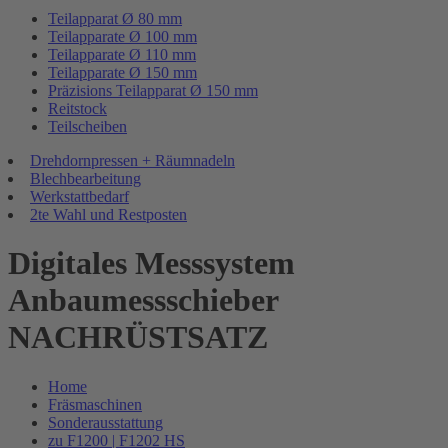
Teilapparat Ø 80 mm
Teilapparate Ø 100 mm
Teilapparate Ø 110 mm
Teilapparate Ø 150 mm
Präzisions Teilapparat Ø 150 mm
Reitstock
Teilscheiben
Drehdornpressen + Räumnadeln
Blechbearbeitung
Werkstattbedarf
2te Wahl und Restposten
Digitales Messsystem
Anbaumessschieber
NACHRÜSTSATZ
Home
Fräsmaschinen
Sonderausstattung
zu F1200 | F1202 HS