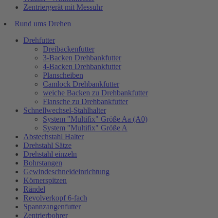
Zentriergerät mit Messuhr
Rund ums Drehen
Drehfutter
Dreibackenfutter
3-Backen Drehbankfutter
4-Backen Drehbankfutter
Planscheiben
Camlock Drehbankfutter
weiche Backen zu Drehbankfutter
Flansche zu Drehbankfutter
Schnellwechsel-Stahlhalter
System "Multifix" Größe Aa (A0)
System "Multifix" Größe A
Abstechstahl Halter
Drehstahl Sätze
Drehstahl einzeln
Bohrstangen
Gewindeschneideinrichtung
Körnerspitzen
Rändel
Revolverkopf 6-fach
Spannzangenfutter
Zentrierbohrer