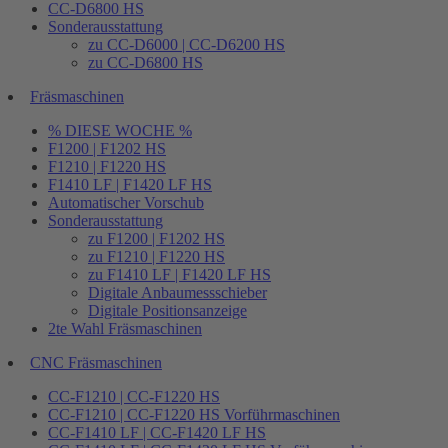
CC-D6800 HS
Sonderausstattung
zu CC-D6000 | CC-D6200 HS
zu CC-D6800 HS
Fräsmaschinen
% DIESE WOCHE %
F1200 | F1202 HS
F1210 | F1220 HS
F1410 LF | F1420 LF HS
Automatischer Vorschub
Sonderausstattung
zu F1200 | F1202 HS
zu F1210 | F1220 HS
zu F1410 LF | F1420 LF HS
Digitale Anbaumessschieber
Digitale Positionsanzeige
2te Wahl Fräsmaschinen
CNC Fräsmaschinen
CC-F1210 | CC-F1220 HS
CC-F1210 | CC-F1220 HS Vorführmaschinen
CC-F1410 LF | CC-F1420 LF HS