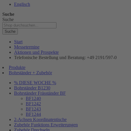
Englisch
Suche
Suche
Suche
Start
Messetermine
Aktionen und Prospekte
Telefonische Bestellung und Beratung: +49 2191/597-0
Produkte
Bohrständer + Zubehör
% DIESE WOCHE %
Bohrständer B1230
Bohrständer Fräsständer BF
BF1240
BF1242
BF1243
BF1244
2-Achsen Koordinatentische
Zubehör Funktions Erweiterungen
Zubehör Drechseln