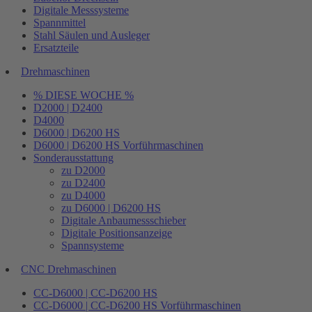
Digitale Messsysteme
Spannmittel
Stahl Säulen und Ausleger
Ersatzteile
Drehmaschinen
% DIESE WOCHE %
D2000 | D2400
D4000
D6000 | D6200 HS
D6000 | D6200 HS Vorführmaschinen
Sonderausstattung
zu D2000
zu D2400
zu D4000
zu D6000 | D6200 HS
Digitale Anbaumessschieber
Digitale Positionsanzeige
Spannsysteme
CNC Drehmaschinen
CC-D6000 | CC-D6200 HS
CC-D6000 | CC-D6200 HS Vorführmaschinen