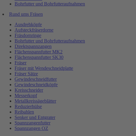
Bohrfutter und Bohrfutteraufnahmen
Rund ums Fräsen
Ausdrehköpfe
Aufsteckfräserdorne
Fräsdornringe
Bohrfutter und Bohrfutteraufnahmen
Direktspannzangen
Flächenspannfutter MK2
Flächenspannfutter SK30
Fräser
Fräser mit Wendeschneidplatte
Fräser Sätze
Gewindeschneidfutter
Gewindeschneidköpfe
Kreisschneider
Messerkopf
Metallkreissägeblätter
Reduzierhülse
Reibahlen
Senker und Entgrater
Spannzangenfutter
Spannzangen OZ