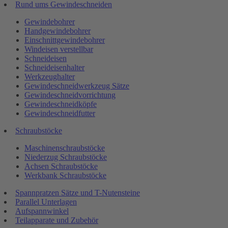
Rund ums Gewindeschneiden
Gewindebohrer
Handgewindebohrer
Einschnittgewindebohrer
Windeisen verstellbar
Schneideisen
Schneideisenhalter
Werkzeughalter
Gewindeschneidwerkzeug Sätze
Gewindeschneidvorrichtung
Gewindeschneidköpfe
Gewindeschneidfutter
Schraubstöcke
Maschinenschraubstöcke
Niederzug Schraubstöcke
Achsen Schraubstöcke
Werkbank Schraubstöcke
Spannpratzen Sätze und T-Nutensteine
Parallel Unterlagen
Aufspannwinkel
Teilapparate und Zubehör