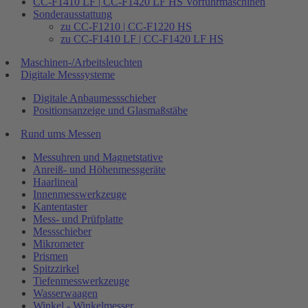
CC-F1410 LF | CC-F1420 LF HS Vorführmaschinen
Sonderausstattung
zu CC-F1210 | CC-F1220 HS
zu CC-F1410 LF | CC-F1420 LF HS
Maschinen-/Arbeitsleuchten
Digitale Messsysteme
Digitale Anbaumessschieber
Positionsanzeige und Glasmaßstäbe
Rund ums Messen
Messuhren und Magnetstative
Anreiß- und Höhenmessgeräte
Haarlineal
Innenmesswerkzeuge
Kantentaster
Mess- und Prüfplatte
Messschieber
Mikrometer
Prismen
Spitzzirkel
Tiefenmesswerkzeuge
Wasserwaagen
Winkel - Winkelmesser