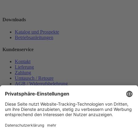
Downloads
Katalog und Prospekte
Betriebsanleitungen
Kundenservice
Kontakt
Lieferung
Zahlung
Umtausch / Retoure
AGB / Widerrufsbelehrung
Onlinesupport
Datenschutzerklärung
Impressum
Bestellung widerrufen
Mein konto
Anmelden
Warenkorb anzeigen