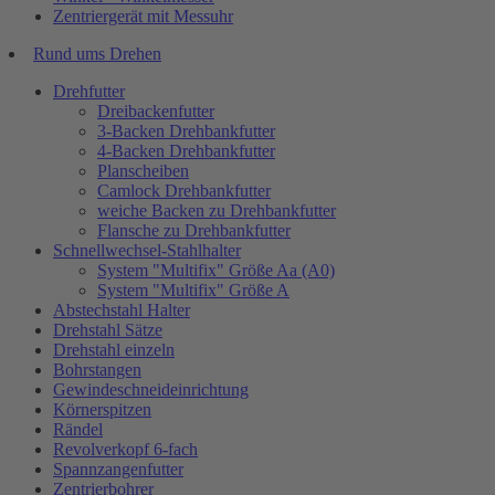
Zentriergerät mit Messuhr
Rund ums Drehen
Drehfutter
Dreibackenfutter
3-Backen Drehbankfutter
4-Backen Drehbankfutter
Planscheiben
Camlock Drehbankfutter
weiche Backen zu Drehbankfutter
Flansche zu Drehbankfutter
Schnellwechsel-Stahlhalter
System "Multifix" Größe Aa (A0)
System "Multifix" Größe A
Abstechstahl Halter
Drehstahl Sätze
Drehstahl einzeln
Bohrstangen
Gewindeschneideinrichtung
Körnerspitzen
Rändel
Revolverkopf 6-fach
Spannzangenfutter
Zentrierbohrer