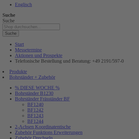
Englisch
Suche
Suche
Suche
Start
Messetermine
Aktionen und Prospekte
Telefonische Bestellung und Beratung: +49 2191/597-0
Produkte
Bohrständer + Zubehör
% DIESE WOCHE %
Bohrständer B1230
Bohrständer Fräsständer BF
BF1240
BF1242
BF1243
BF1244
2-Achsen Koordinatentische
Zubehör Funktions Erweiterungen
Zubehör Drechseln