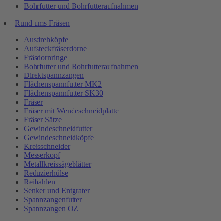
Bohrfutter und Bohrfutteraufnahmen
Rund ums Fräsen
Ausdrehköpfe
Aufsteckfräserdorne
Fräsdornringe
Bohrfutter und Bohrfutteraufnahmen
Direktspannzangen
Flächenspannfutter MK2
Flächenspannfutter SK30
Fräser
Fräser mit Wendeschneidplatte
Fräser Sätze
Gewindeschneidfutter
Gewindeschneidköpfe
Kreisschneider
Messerkopf
Metallkreissägeblätter
Reduzierhülse
Reibahlen
Senker und Entgrater
Spannzangenfutter
Spannzangen OZ