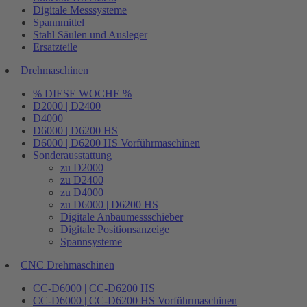
Digitale Messsysteme
Spannmittel
Stahl Säulen und Ausleger
Ersatzteile
Drehmaschinen
% DIESE WOCHE %
D2000 | D2400
D4000
D6000 | D6200 HS
D6000 | D6200 HS Vorführmaschinen
Sonderausstattung
zu D2000
zu D2400
zu D4000
zu D6000 | D6200 HS
Digitale Anbaumessschieber
Digitale Positionsanzeige
Spannsysteme
CNC Drehmaschinen
CC-D6000 | CC-D6200 HS
CC-D6000 | CC-D6200 HS Vorführmaschinen