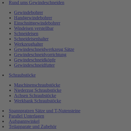
Rund ums Gewindeschneiden
Gewindebohrer
Handgewindebohrer
Einschnittgewindebohrer
Windeisen verstellbar
Schneideisen
Schneideisenhalter
Werkzeughalter
Gewindeschneidwerkzeug Sätze
Gewindeschneidvorrichtung
Gewindeschneidköpfe
Gewindeschneidfutter
Schraubstöcke
Maschinenschraubstöcke
Niederzug Schraubstöcke
Achsen Schraubstöcke
Werkbank Schraubstöcke
Spannpratzen Sätze und T-Nutensteine
Parallel Unterlagen
Aufspannwinkel
Teilapparate und Zubehör