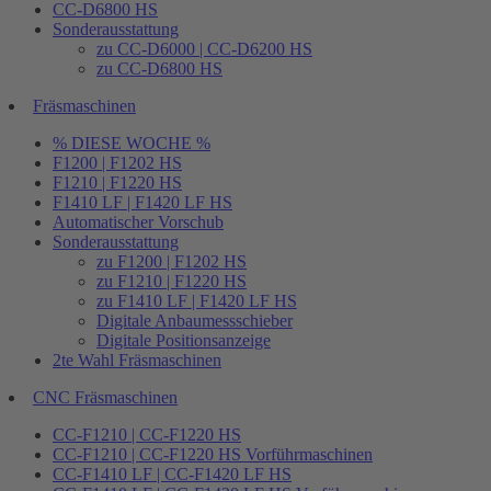
CC-D6800 HS
Sonderausstattung
zu CC-D6000 | CC-D6200 HS
zu CC-D6800 HS
Fräsmaschinen
% DIESE WOCHE %
F1200 | F1202 HS
F1210 | F1220 HS
F1410 LF | F1420 LF HS
Automatischer Vorschub
Sonderausstattung
zu F1200 | F1202 HS
zu F1210 | F1220 HS
zu F1410 LF | F1420 LF HS
Digitale Anbaumessschieber
Digitale Positionsanzeige
2te Wahl Fräsmaschinen
CNC Fräsmaschinen
CC-F1210 | CC-F1220 HS
CC-F1210 | CC-F1220 HS Vorführmaschinen
CC-F1410 LF | CC-F1420 LF HS