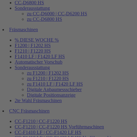
CC-D6800 HS
Sonderausstattung
zu CC-D6000 | CC-D6200 HS
zu CC-D6800 HS
Fräsmaschinen
% DIESE WOCHE %
F1200 | F1202 HS
F1210 | F1220 HS
F1410 LF | F1420 LF HS
Automatischer Vorschub
Sonderausstattung
zu F1200 | F1202 HS
zu F1210 | F1220 HS
zu F1410 LF | F1420 LF HS
Digitale Anbaumessschieber
Digitale Positionsanzeige
2te Wahl Fräsmaschinen
CNC Fräsmaschinen
CC-F1210 | CC-F1220 HS
CC-F1210 | CC-F1220 HS Vorführmaschinen
CC-F1410 LF | CC-F1420 LF HS