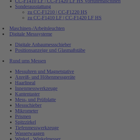
CC-F1410 LF | CC-F1420 LF HS Vorführmaschinen
Sonderausstattung
zu CC-F1210 | CC-F1220 HS
zu CC-F1410 LF | CC-F1420 LF HS
Maschinen-/Arbeitsleuchten
Digitale Messsysteme
Digitale Anbaumessschieber
Positionsanzeige und Glasmaßstäbe
Rund ums Messen
Messuhren und Magnetstative
Anreiß- und Höhenmessgeräte
Haarlineal
Innenmesswerkzeuge
Kantentaster
Mess- und Prüfplatte
Messschieber
Mikrometer
Prismen
Spitzzirkel
Tiefenmesswerkzeuge
Wasserwaagen
Winkel - Winkelmesser