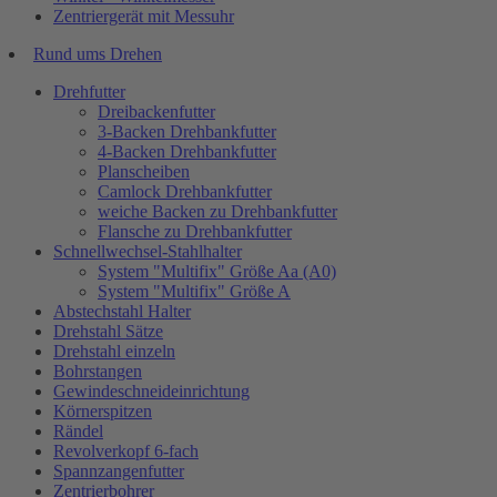
Zentriergerät mit Messuhr
Rund ums Drehen
Drehfutter
Dreibackenfutter
3-Backen Drehbankfutter
4-Backen Drehbankfutter
Planscheiben
Camlock Drehbankfutter
weiche Backen zu Drehbankfutter
Flansche zu Drehbankfutter
Schnellwechsel-Stahlhalter
System "Multifix" Größe Aa (A0)
System "Multifix" Größe A
Abstechstahl Halter
Drehstahl Sätze
Drehstahl einzeln
Bohrstangen
Gewindeschneideinrichtung
Körnerspitzen
Rändel
Revolverkopf 6-fach
Spannzangenfutter
Zentrierbohrer