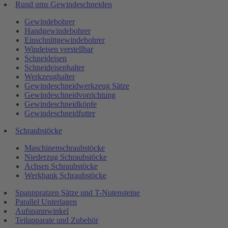
Rund ums Gewindeschneiden
Gewindebohrer
Handgewindebohrer
Einschnittgewindebohrer
Windeisen verstellbar
Schneideisen
Schneideisenhalter
Werkzeughalter
Gewindeschneidwerkzeug Sätze
Gewindeschneidvorrichtung
Gewindeschneidköpfe
Gewindeschneidfutter
Schraubstöcke
Maschinenschraubstöcke
Niederzug Schraubstöcke
Achsen Schraubstöcke
Werkbank Schraubstöcke
Spannpratzen Sätze und T-Nutensteine
Parallel Unterlagen
Aufspannwinkel
Teilapparate und Zubehör