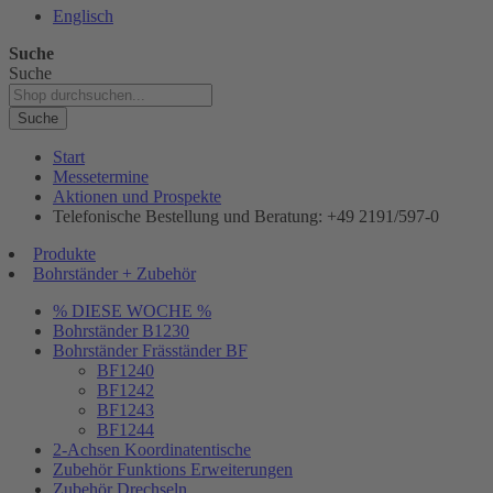
Englisch
Suche
Suche
Suche
Start
Messetermine
Aktionen und Prospekte
Telefonische Bestellung und Beratung: +49 2191/597-0
Produkte
Bohrständer + Zubehör
% DIESE WOCHE %
Bohrständer B1230
Bohrständer Fräsständer BF
BF1240
BF1242
BF1243
BF1244
2-Achsen Koordinatentische
Zubehör Funktions Erweiterungen
Zubehör Drechseln