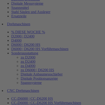
Digitale Messsysteme
Spannmittel
Stahl Säulen und Ausleger
Ersatzteile
Drehmaschinen
% DIESE WOCHE %
D2000 | D2400
D4000
D6000 | D6200 HS
D6000 | D6200 HS Vorführmaschinen
Sonderausstattung
zu D2000
zu D2400
zu D4000
zu D6000 | D6200 HS
Digitale Anbaumessschieber
Digitale Positionsanzeige
Spannsysteme
CNC Drehmaschinen
CC-D6000 | CC-D6200 HS
CC-D6000 | CC-D6200 HS Vorführmaschinen