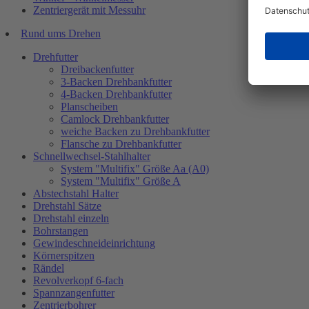
Zentriergerät mit Messuhr
Rund ums Drehen
Drehfutter
Dreibackenfutter
3-Backen Drehbankfutter
4-Backen Drehbankfutter
Planscheiben
Camlock Drehbankfutter
weiche Backen zu Drehbankfutter
Flansche zu Drehbankfutter
Schnellwechsel-Stahlhalter
System "Multifix" Größe Aa (A0)
System "Multifix" Größe A
Abstechstahl Halter
Drehstahl Sätze
Drehstahl einzeln
Bohrstangen
Gewindeschneideinrichtung
Körnerspitzen
Rändel
Revolverkopf 6-fach
Spannzangenfutter
Zentrierbohrer