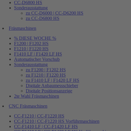
CC-D6800 HS
Sonderausstattung
zu CC-D6000 | CC-D6200 HS
zu CC-D6800 HS
Fräsmaschinen
% DIESE WOCHE %
F1200 | F1202 HS
F1210 | F1220 HS
F1410 LF | F1420 LF HS
Automatischer Vorschub
Sonderausstattung
zu F1200 | F1202 HS
zu F1210 | F1220 HS
zu F1410 LF | F1420 LF HS
Digitale Anbaumessschieber
Digitale Positionsanzeige
2te Wahl Fräsmaschinen
CNC Fräsmaschinen
CC-F1210 | CC-F1220 HS
CC-F1210 | CC-F1220 HS Vorführmaschinen
CC-F1410 LF | CC-F1420 LF HS