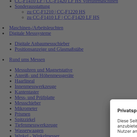
CC-F1410 LF | CC-F1420 LF HS Vorführmaschinen
Sonderausstattung
zu CC-F1210 | CC-F1220 HS
zu CC-F1410 LF | CC-F1420 LF HS
Maschinen-/Arbeitsleuchten
Digitale Messsysteme
Digitale Anbaumessschieber
Positionsanzeige und Glasmaßstäbe
Rund ums Messen
Messuhren und Magnetstative
Anreiß- und Höhenmessgeräte
Haarlineal
Innenmesswerkzeuge
Kantentaster
Mess- und Prüfplatte
Messschieber
Mikrometer
Prismen
Spitzzirkel
Tiefenmesswerkzeuge
Wasserwaagen
Winkel - Winkelmesser