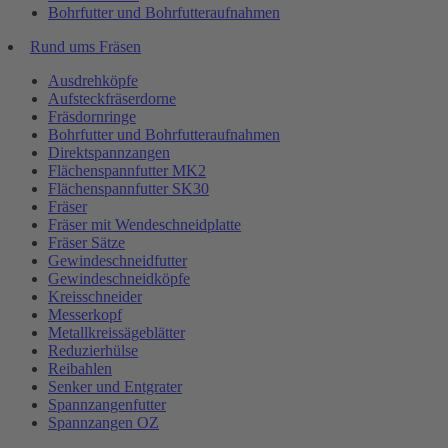
Bohrfutter und Bohrfutteraufnahmen
Rund ums Fräsen
Ausdrehköpfe
Aufsteckfräserdorne
Fräsdornringe
Bohrfutter und Bohrfutteraufnahmen
Direktspannzangen
Flächenspannfutter MK2
Flächenspannfutter SK30
Fräser
Fräser mit Wendeschneidplatte
Fräser Sätze
Gewindeschneidfutter
Gewindeschneidköpfe
Kreisschneider
Messerkopf
Metallkreissägeblätter
Reduzierhülse
Reibahlen
Senker und Entgrater
Spannzangenfutter
Spannzangen OZ