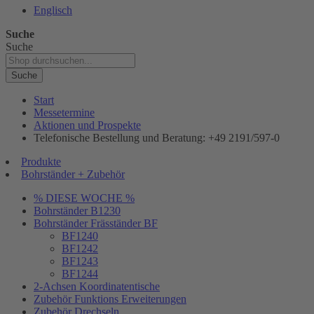
Englisch
Suche
Suche
Suche
Start
Messetermine
Aktionen und Prospekte
Telefonische Bestellung und Beratung: +49 2191/597-0
Produkte
Bohrständer + Zubehör
% DIESE WOCHE %
Bohrständer B1230
Bohrständer Fräsständer BF
BF1240
BF1242
BF1243
BF1244
2-Achsen Koordinatentische
Zubehör Funktions Erweiterungen
Zubehör Drechseln