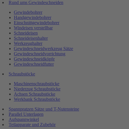
Rund ums Gewindeschneiden
Gewindebohrer
Handgewindebohrer
Einschnittgewindebohrer
Windeisen verstellbar
Schneideisen
Schneideisenhalter
Werkzeughalter
Gewindeschneidwerkzeug Sätze
Gewindeschneidvorrichtung
Gewindeschneidköpfe
Gewindeschneidfutter
Schraubstöcke
Maschinenschraubstöcke
Niederzug Schraubstöcke
Achsen Schraubstöcke
Werkbank Schraubstöcke
Spannpratzen Sätze und T-Nutensteine
Parallel Unterlagen
Aufspannwinkel
Teilapparate und Zubehör