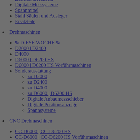
Digitale Messsysteme
Spannmittel
Stahl Säulen und Ausleger
Ersatzteile
Drehmaschinen
% DIESE WOCHE %
D2000 | D2400
D4000
D6000 | D6200 HS
D6000 | D6200 HS Vorführmaschinen
Sonderausstattung
zu D2000
zu D2400
zu D4000
zu D6000 | D6200 HS
Digitale Anbaumessschieber
Digitale Positionsanzeige
Spannsysteme
CNC Drehmaschinen
CC-D6000 | CC-D6200 HS
CC-D6000 | CC-D6200 HS Vorführmaschinen