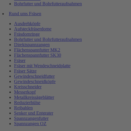
Bohrfutter und Bohrfutteraufnahmen
Rund ums Fräsen
Ausdrehköpfe
Aufsteckfräserdorne
Fräsdornringe
Bohrfutter und Bohrfutteraufnahmen
Direktspannzangen
Flächenspannfutter MK2
Flächenspannfutter SK30
Fräser
Fräser mit Wendeschneidplatte
Fräser Sätze
Gewindeschneidfutter
Gewindeschneidköpfe
Kreisschneider
Messerkopf
Metallkreissägeblätter
Reduzierhülse
Reibahlen
Senker und Entgrater
Spannzangenfutter
Spannzangen OZ