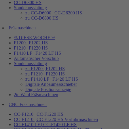
CC-D6800 HS
Sonderausstattung
zu CC-D6000 | CC-D6200 HS
zu CC-D6800 HS
Fräsmaschinen
% DIESE WOCHE %
F1200 | F1202 HS
F1210 | F1220 HS
F1410 LF | F1420 LF HS
Automatischer Vorschub
Sonderausstattung
zu F1200 | F1202 HS
zu F1210 | F1220 HS
zu F1410 LF | F1420 LF HS
Digitale Anbaumessschieber
Digitale Positionsanzeige
2te Wahl Fräsmaschinen
CNC Fräsmaschinen
CC-F1210 | CC-F1220 HS
CC-F1210 | CC-F1220 HS Vorführmaschinen
CC-F1410 LF | CC-F1420 LF HS