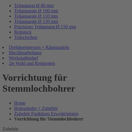
Teilapparat Ø 80 mm
Teilapparate Ø 100 mm
Teilapparate Ø 110 mm
Teilapparate Ø 150 mm
Präzisions Teilapparat Ø 150 mm
Reitstock
Teilscheiben
Drehdornpressen + Räumnadeln
Blechbearbeitung
Werkstattbedarf
2te Wahl und Restposten
Vorrichtung für
Stemmlochbohrer
Home
Bohrständer + Zubehör
Zubehör Funktions Erweiterungen
Vorrichtung für Stemmlochbohrer
Zubehör