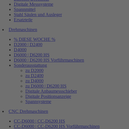
Digitale Messsysteme
Spannmittel
Stahl Säulen und Ausleger
Ersatzteile
Drehmaschinen
% DIESE WOCHE %
D2000 | D2400
D4000
D6000 | D6200 HS
D6000 | D6200 HS Vorführmaschinen
Sonderausstattung
zu D2000
zu D2400
zu D4000
zu D6000 | D6200 HS
Digitale Anbaumessschieber
Digitale Positionsanzeige
Spannsysteme
CNC Drehmaschinen
CC-D6000 | CC-D6200 HS
CC-D6000 | CC-D6200 HS Vorführmaschinen