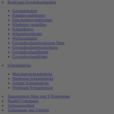
Rund ums Gewindeschneiden
Gewindebohrer
Handgewindebohrer
Einschnittgewindebohrer
Windeisen verstellbar
Schneideisen
Schneideisenhalter
Werkzeughalter
Gewindeschneidwerkzeug Sätze
Gewindeschneidvorrichtung
Gewindeschneidköpfe
Gewindeschneidfutter
Schraubstöcke
Maschinenschraubstöcke
Niederzug Schraubstöcke
Achsen Schraubstöcke
Werkbank Schraubstöcke
Spannpratzen Sätze und T-Nutensteine
Parallel Unterlagen
Aufspannwinkel
Teilapparate und Zubehör