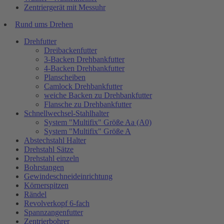
Zentriergerät mit Messuhr
Rund ums Drehen
Drehfutter
Dreibackenfutter
3-Backen Drehbankfutter
4-Backen Drehbankfutter
Planscheiben
Camlock Drehbankfutter
weiche Backen zu Drehbankfutter
Flansche zu Drehbankfutter
Schnellwechsel-Stahlhalter
System "Multifix" Größe Aa (A0)
System "Multifix" Größe A
Abstechstahl Halter
Drehstahl Sätze
Drehstahl einzeln
Bohrstangen
Gewindeschneideinrichtung
Körnerspitzen
Rändel
Revolverkopf 6-fach
Spannzangenfutter
Zentrierbohrer