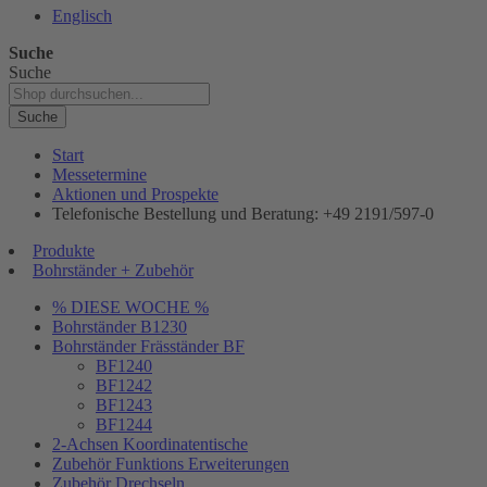
Englisch
Suche
Suche
Suche
Start
Messetermine
Aktionen und Prospekte
Telefonische Bestellung und Beratung: +49 2191/597-0
Produkte
Bohrständer + Zubehör
% DIESE WOCHE %
Bohrständer B1230
Bohrständer Fräsständer BF
BF1240
BF1242
BF1243
BF1244
2-Achsen Koordinatentische
Zubehör Funktions Erweiterungen
Zubehör Drechseln