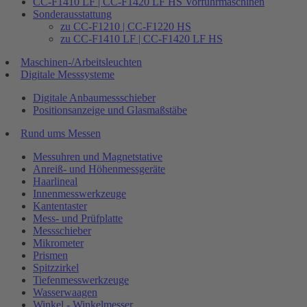
CC-F1410 LF | CC-F1420 LF HS Vorführmaschinen
Sonderausstattung
zu CC-F1210 | CC-F1220 HS
zu CC-F1410 LF | CC-F1420 LF HS
Maschinen-/Arbeitsleuchten
Digitale Messsysteme
Digitale Anbaumessschieber
Positionsanzeige und Glasmaßstäbe
Rund ums Messen
Messuhren und Magnetstative
Anreiß- und Höhenmessgeräte
Haarlineal
Innenmesswerkzeuge
Kantentaster
Mess- und Prüfplatte
Messschieber
Mikrometer
Prismen
Spitzzirkel
Tiefenmesswerkzeuge
Wasserwaagen
Winkel - Winkelmesser