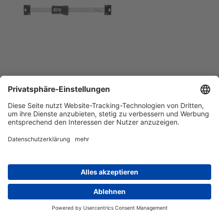
In den Warenkorb
Digitaler Anbaumessschieber 300 mm
Artikelnummer 11363
für Y-Achse
passend zu
WABECO Bohrständer Fräsständer
BF1242 | BF1243 | BF1244
zum präzisen Bearbeiten und Positionieren