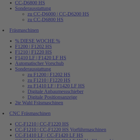
CC-D6800 HS
Sonderausstattung
zu CC-D6000 | CC-D6200 HS
zu CC-D6800 HS
Fräsmaschinen
% DIESE WOCHE %
F1200 | F1202 HS
F1210 | F1220 HS
F1410 LF | F1420 LF HS
Automatischer Vorschub
Sonderausstattung
zu F1200 | F1202 HS
zu F1210 | F1220 HS
zu F1410 LF | F1420 LF HS
Digitale Anbaumessschieber
Digitale Positionsanzeige
2te Wahl Fräsmaschinen
CNC Fräsmaschinen
CC-F1210 | CC-F1220 HS
CC-F1210 | CC-F1220 HS Vorführmaschinen
CC-F1410 LF | CC-F1420 LF HS