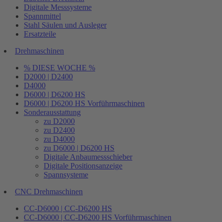
Digitale Messsysteme
Spannmittel
Stahl Säulen und Ausleger
Ersatzteile
Drehmaschinen
% DIESE WOCHE %
D2000 | D2400
D4000
D6000 | D6200 HS
D6000 | D6200 HS Vorführmaschinen
Sonderausstattung
zu D2000
zu D2400
zu D4000
zu D6000 | D6200 HS
Digitale Anbaumessschieber
Digitale Positionsanzeige
Spannsysteme
CNC Drehmaschinen
CC-D6000 | CC-D6200 HS
CC-D6000 | CC-D6200 HS Vorführmaschinen