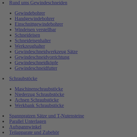
Rund ums Gewindeschneiden
Gewindebohrer
Handgewindebohrer
Einschnittgewindebohrer
Windeisen verstellbar
Schneideisen
Schneideisenhalter
Werkzeughalter
Gewindeschneidwerkzeug Sätze
Gewindeschneidvorrichtung
Gewindeschneidköpfe
Gewindeschneidfutter
Schraubstöcke
Maschinenschraubstöcke
Niederzug Schraubstöcke
Achsen Schraubstöcke
Werkbank Schraubstöcke
Spannpratzen Sätze und T-Nutensteine
Parallel Unterlagen
Aufspannwinkel
Teilapparate und Zubehör