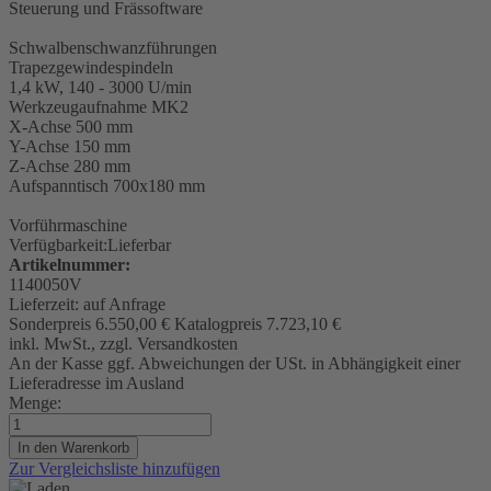
Steuerung und Frässoftware
Schwalbenschwanzführungen
Trapezgewindespindeln
1,4 kW, 140 - 3000 U/min
Werkzeugaufnahme
MK2
X-Achse 500 mm
Y-Achse 150 mm
Z-Achse 280 mm
Aufspanntisch 700x180 mm
Vorführmaschine
Verfügbarkeit:
Lieferbar
Artikelnummer:
1140050V
Lieferzeit:
auf Anfrage
Sonderpreis
6.550,00 €
Katalogpreis
7.723,10 €
inkl. MwSt., zzgl. Versandkosten
An der Kasse ggf. Abweichungen der USt. in Abhängigkeit einer
Lieferadresse im Ausland
Menge:
In den Warenkorb
Zur Vergleichsliste hinzufügen