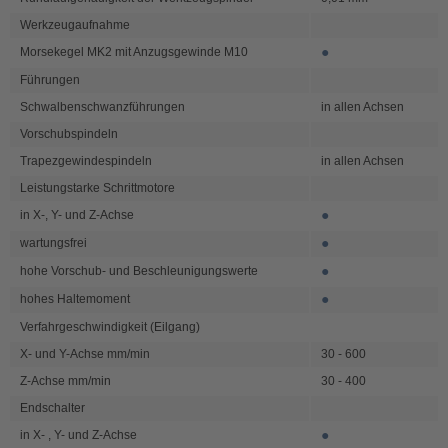
Werkzeugaufnahme
●
Morsekegel MK2 mit Anzugsgewinde M10
Führungen
Schwalbenschwanzführungen
in allen Achsen
Vorschubspindeln
Trapezgewindespindeln
in allen Achsen
Leistungstarke Schrittmotore
●
in X-, Y- und Z-Achse
●
wartungsfrei
●
hohe Vorschub- und Beschleunigungswerte
●
hohes Haltemoment
Verfahrgeschwindigkeit (Eilgang)
X- und Y-Achse mm/min
30 - 600
Z-Achse mm/min
30 - 400
Endschalter
●
in X- , Y- und Z-Achse