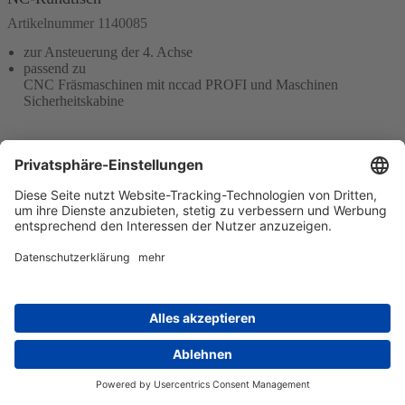
Artikelnummer 1140085
zur Ansteuerung der 4. Achse
passend zu
CNC Fräsmaschinen mit nccad PROFI und Maschinen
Sicherheitskabine
In den Warenkorb