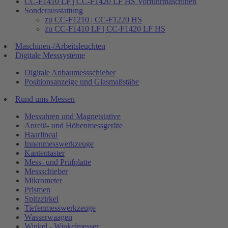
CC-F1410 LF | CC-F1420 LF HS Vorführmaschinen
Sonderausstattung
zu CC-F1210 | CC-F1220 HS
zu CC-F1410 LF | CC-F1420 LF HS
Maschinen-/Arbeitsleuchten
Digitale Messsysteme
Digitale Anbaumessschieber
Positionsanzeige und Glasmaßstäbe
Rund ums Messen
Messuhren und Magnetstative
Anreiß- und Höhenmessgeräte
Haarlineal
Innenmesswerkzeuge
Kantentaster
Mess- und Prüfplatte
Messschieber
Mikrometer
Prismen
Spitzzirkel
Tiefenmesswerkzeuge
Wasserwaagen
Winkel - Winkelmesser