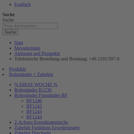
Englisch
Suche
Suche
Suche
Start
Messetermine
Aktionen und Prospekte
Telefonische Bestellung und Beratung: +49 2191/597-0
Produkte
Bohrständer + Zubehör
% DIESE WOCHE %
Bohrständer B1230
Bohrständer Fräsständer BF
BF1240
BF1242
BF1243
BF1244
2-Achsen Koordinatentische
Zubehör Funktions Erweiterungen
Zubehör Drechseln