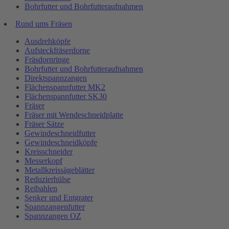
Bohrfutter und Bohrfutteraufnahmen
Rund ums Fräsen
Ausdrehköpfe
Aufsteckfräserdorne
Fräsdornringe
Bohrfutter und Bohrfutteraufnahmen
Direktspannzangen
Flächenspannfutter MK2
Flächenspannfutter SK30
Fräser
Fräser mit Wendeschneidplatte
Fräser Sätze
Gewindeschneidfutter
Gewindeschneidköpfe
Kreisschneider
Messerkopf
Metallkreissägeblätter
Reduzierhülse
Reibahlen
Senker und Entgrater
Spannzangenfutter
Spannzangen OZ