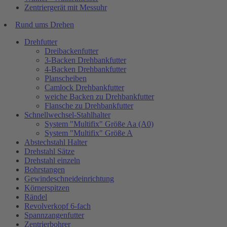
Zentriergerät mit Messuhr
Rund ums Drehen
Drehfutter
Dreibackenfutter
3-Backen Drehbankfutter
4-Backen Drehbankfutter
Planscheiben
Camlock Drehbankfutter
weiche Backen zu Drehbankfutter
Flansche zu Drehbankfutter
Schnellwechsel-Stahlhalter
System "Multifix" Größe Aa (A0)
System "Multifix" Größe A
Abstechstahl Halter
Drehstahl Sätze
Drehstahl einzeln
Bohrstangen
Gewindeschneideinrichtung
Körnerspitzen
Rändel
Revolverkopf 6-fach
Spannzangenfutter
Zentrierbohrer