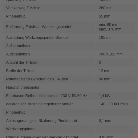
Vertikalweg Z-Achse
280 mm
Pinolenhub
55 mm
min. 90 mm
Entfernung Frästisch-Werkzeugspindel
max. 370 mm
Ausladung Werkzeugspindel-Ständer
185 mm
Aufspanntisch
Aufspanntisch
700 x 180 mm
Anzahl der T-Nuten
3
Breite der T-Nuten
12 mm
Mittenabstand zwischen den T-Nuten
50 mm
Hauptantriebsmotor
Einphasen Reihenschlussmotor 230 V, 50/60 Hz
1,4 kW
elektronisch stufenlos regelbarer Antrieb
140 - 3000 U/min
Pinolenhub
Ablesegenauigkeit Skalenring Pinolenhub
0,1 mm
Werkzeugspindel
Rundlaufgenauigkeit der Werkzeugspindel
0,01 mm