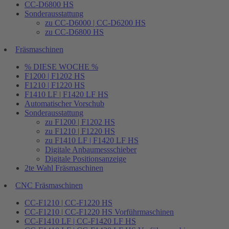
CC-D6800 HS
Sonderausstattung
zu CC-D6000 | CC-D6200 HS
zu CC-D6800 HS
Fräsmaschinen
% DIESE WOCHE %
F1200 | F1202 HS
F1210 | F1220 HS
F1410 LF | F1420 LF HS
Automatischer Vorschub
Sonderausstattung
zu F1200 | F1202 HS
zu F1210 | F1220 HS
zu F1410 LF | F1420 LF HS
Digitale Anbaumessschieber
Digitale Positionsanzeige
2te Wahl Fräsmaschinen
CNC Fräsmaschinen
CC-F1210 | CC-F1220 HS
CC-F1210 | CC-F1220 HS Vorführmaschinen
CC-F1410 LF | CC-F1420 LF HS