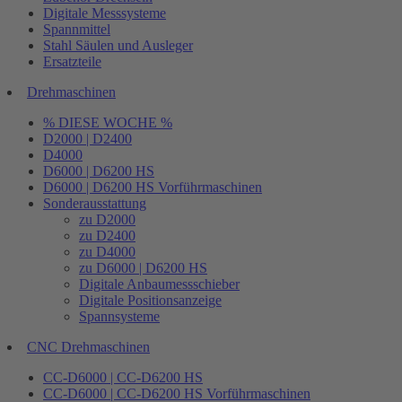
Digitale Messsysteme
Spannmittel
Stahl Säulen und Ausleger
Ersatzteile
Drehmaschinen
% DIESE WOCHE %
D2000 | D2400
D4000
D6000 | D6200 HS
D6000 | D6200 HS Vorführmaschinen
Sonderausstattung
zu D2000
zu D2400
zu D4000
zu D6000 | D6200 HS
Digitale Anbaumessschieber
Digitale Positionsanzeige
Spannsysteme
CNC Drehmaschinen
CC-D6000 | CC-D6200 HS
CC-D6000 | CC-D6200 HS Vorführmaschinen