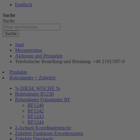
Englisch
Suche
Suche
Suche
Start
Messetermine
Aktionen und Prospekte
Telefonische Bestellung und Beratung: +49 2191/597-0
Produkte
Bohrständer + Zubehör
% DIESE WOCHE %
Bohrständer B1230
Bohrständer Fräsständer BF
BF1240
BF1242
BF1243
BF1244
2-Achsen Koordinatentische
Zubehör Funktions Erweiterungen
Zubehör Drechseln