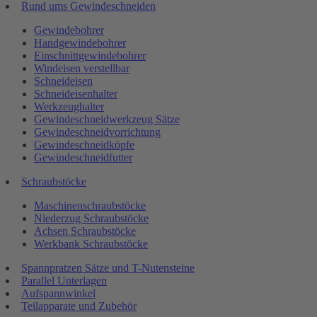
Rund ums Gewindeschneiden
Gewindebohrer
Handgewindebohrer
Einschnittgewindebohrer
Windeisen verstellbar
Schneideisen
Schneideisenhalter
Werkzeughalter
Gewindeschneidwerkzeug Sätze
Gewindeschneidvorrichtung
Gewindeschneidköpfe
Gewindeschneidfutter
Schraubstöcke
Maschinenschraubstöcke
Niederzug Schraubstöcke
Achsen Schraubstöcke
Werkbank Schraubstöcke
Spannpratzen Sätze und T-Nutensteine
Parallel Unterlagen
Aufspannwinkel
Teilapparate und Zubehör