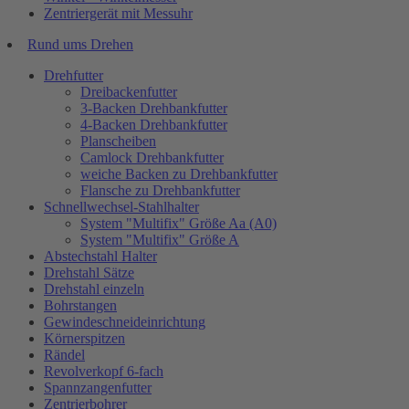
Zentriergerät mit Messuhr
Rund ums Drehen
Drehfutter
Dreibackenfutter
3-Backen Drehbankfutter
4-Backen Drehbankfutter
Planscheiben
Camlock Drehbankfutter
weiche Backen zu Drehbankfutter
Flansche zu Drehbankfutter
Schnellwechsel-Stahlhalter
System "Multifix" Größe Aa (A0)
System "Multifix" Größe A
Abstechstahl Halter
Drehstahl Sätze
Drehstahl einzeln
Bohrstangen
Gewindeschneideinrichtung
Körnerspitzen
Rändel
Revolverkopf 6-fach
Spannzangenfutter
Zentrierbohrer