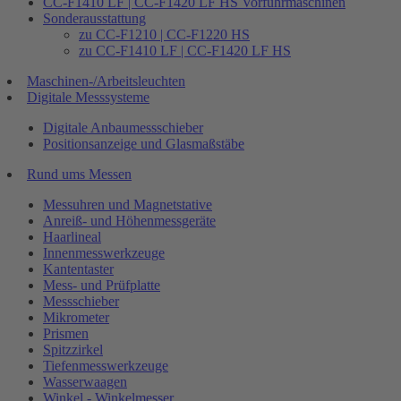
CC-F1410 LF | CC-F1420 LF HS Vorführmaschinen
Sonderausstattung
zu CC-F1210 | CC-F1220 HS
zu CC-F1410 LF | CC-F1420 LF HS
Maschinen-/Arbeitsleuchten
Digitale Messsysteme
Digitale Anbaumessschieber
Positionsanzeige und Glasmaßstäbe
Rund ums Messen
Messuhren und Magnetstative
Anreiß- und Höhenmessgeräte
Haarlineal
Innenmesswerkzeuge
Kantentaster
Mess- und Prüfplatte
Messschieber
Mikrometer
Prismen
Spitzzirkel
Tiefenmesswerkzeuge
Wasserwaagen
Winkel - Winkelmesser