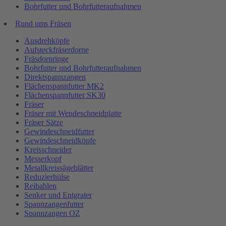
Bohrfutter und Bohrfutteraufnahmen
Rund ums Fräsen
Ausdrehköpfe
Aufsteckfräserdorne
Fräsdornringe
Bohrfutter und Bohrfutteraufnahmen
Direktspannzangen
Flächenspannfutter MK2
Flächenspannfutter SK30
Fräser
Fräser mit Wendeschneidplatte
Fräser Sätze
Gewindeschneidfutter
Gewindeschneidköpfe
Kreisschneider
Messerkopf
Metallkreissägeblätter
Reduzierhülse
Reibahlen
Senker und Entgrater
Spannzangenfutter
Spannzangen OZ