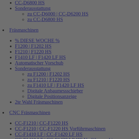
CC-D6800 HS
Sonderausstattung
zu CC-D6000 | CC-D6200 HS
zu CC-D6800 HS
Fräsmaschinen
% DIESE WOCHE %
F1200 | F1202 HS
F1210 | F1220 HS
F1410 LF | F1420 LF HS
Automatischer Vorschub
Sonderausstattung
zu F1200 | F1202 HS
zu F1210 | F1220 HS
zu F1410 LF | F1420 LF HS
Digitale Anbaumessschieber
Digitale Positionsanzeige
2te Wahl Fräsmaschinen
CNC Fräsmaschinen
CC-F1210 | CC-F1220 HS
CC-F1210 | CC-F1220 HS Vorführmaschinen
CC-F1410 LF | CC-F1420 LF HS