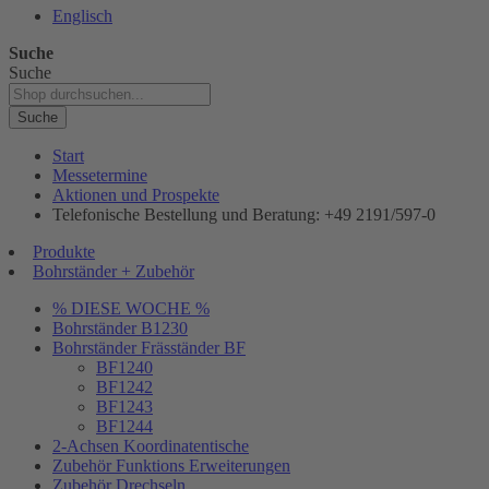
Englisch
Suche
Suche
Suche
Start
Messetermine
Aktionen und Prospekte
Telefonische Bestellung und Beratung: +49 2191/597-0
Produkte
Bohrständer + Zubehör
% DIESE WOCHE %
Bohrständer B1230
Bohrständer Fräsständer BF
BF1240
BF1242
BF1243
BF1244
2-Achsen Koordinatentische
Zubehör Funktions Erweiterungen
Zubehör Drechseln