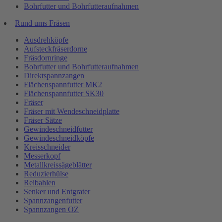
Bohrfutter und Bohrfutteraufnahmen
Rund ums Fräsen
Ausdrehköpfe
Aufsteckfräserdorne
Fräsdornringe
Bohrfutter und Bohrfutteraufnahmen
Direktspannzangen
Flächenspannfutter MK2
Flächenspannfutter SK30
Fräser
Fräser mit Wendeschneidplatte
Fräser Sätze
Gewindeschneidfutter
Gewindeschneidköpfe
Kreisschneider
Messerkopf
Metallkreissägeblätter
Reduzierhülse
Reibahlen
Senker und Entgrater
Spannzangenfutter
Spannzangen OZ