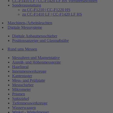
CC-F1410 LF | CC-F1420 LF HS Vorführmaschinen
Sonderausstattung
zu CC-F1210 | CC-F1220 HS
zu CC-F1410 LF | CC-F1420 LF HS
Maschinen-/Arbeitsleuchten
Digitale Messsysteme
Digitale Anbaumessschieber
Positionsanzeige und Glasmaßstäbe
Rund ums Messen
Messuhren und Magnetstative
Anreiß- und Höhenmessgeräte
Haarlineal
Innenmesswerkzeuge
Kantentaster
Mess- und Prüfplatte
Messschieber
Mikrometer
Prismen
Spitzzirkel
Tiefenmesswerkzeuge
Wasserwaagen
Winkel - Winkelmesser