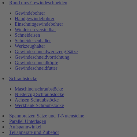
Rund ums Gewindeschneiden
Gewindebohrer
Handgewindebohrer
Einschnittgewindebohrer
Windeisen verstellbar
Schneideisen
Schneideisenhalter
Werkzeughalter
Gewindeschneidwerkzeug Sätze
Gewindeschneidvorrichtung
Gewindeschneidköpfe
Gewindeschneidfutter
Schraubstöcke
Maschinenschraubstöcke
Niederzug Schraubstöcke
Achsen Schraubstöcke
Werkbank Schraubstöcke
Spannpratzen Sätze und T-Nutensteine
Parallel Unterlagen
Aufspannwinkel
Teilapparate und Zubehör