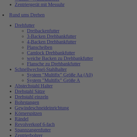
Zentriergerät mit Messuhr
Rund ums Drehen
Drehfutter
Dreibackenfutter
3-Backen Drehbankfutter
4-Backen Drehbankfutter
Planscheiben
Camlock Drehbankfutter
weiche Backen zu Drehbankfutter
Flansche zu Drehbankfutter
Schnellwechsel-Stahlhalter
System "Multifix" Größe Aa (A0)
System "Multifix" Größe A
Abstechstahl Halter
Drehstahl Sätze
Drehstahl einzeln
Bohrstangen
Gewindeschneideinrichtung
Körnerspitzen
Rändel
Revolverkopf 6-fach
Spannzangenfutter
Zentrierbohrer