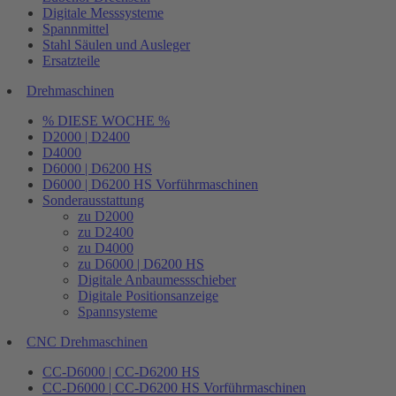
Digitale Messsysteme
Spannmittel
Stahl Säulen und Ausleger
Ersatzteile
Drehmaschinen
% DIESE WOCHE %
D2000 | D2400
D4000
D6000 | D6200 HS
D6000 | D6200 HS Vorführmaschinen
Sonderausstattung
zu D2000
zu D2400
zu D4000
zu D6000 | D6200 HS
Digitale Anbaumessschieber
Digitale Positionsanzeige
Spannsysteme
CNC Drehmaschinen
CC-D6000 | CC-D6200 HS
CC-D6000 | CC-D6200 HS Vorführmaschinen