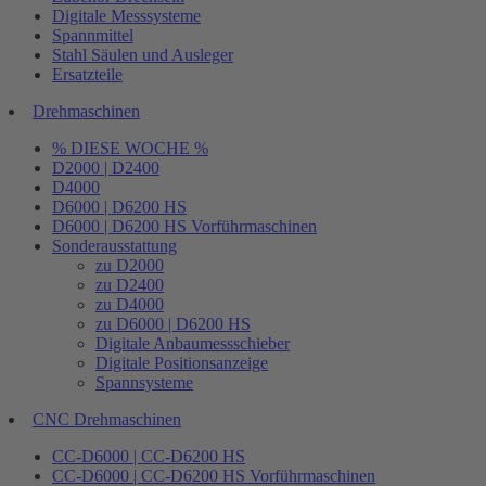
Digitale Messsysteme
Spannmittel
Stahl Säulen und Ausleger
Ersatzteile
Drehmaschinen
% DIESE WOCHE %
D2000 | D2400
D4000
D6000 | D6200 HS
D6000 | D6200 HS Vorführmaschinen
Sonderausstattung
zu D2000
zu D2400
zu D4000
zu D6000 | D6200 HS
Digitale Anbaumessschieber
Digitale Positionsanzeige
Spannsysteme
CNC Drehmaschinen
CC-D6000 | CC-D6200 HS
CC-D6000 | CC-D6200 HS Vorführmaschinen