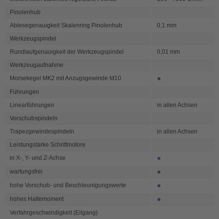
Pinolenhub
Ablesegenauigkeit Skalenring Pinolenhub
0,1 mm
Werkzeugspindel
Rundlaufgenauigkeit der Werkzeugspindel
0,01 mm
Werkzeugaufnahme
●
Morsekegel MK2 mit Anzugsgewinde M10
Führungen
Linearführungen
in allen Achsen
Vorschubspindeln
Trapezgewindespindeln
in allen Achsen
Leistungstarke Schrittmotore
●
in X-, Y- und Z-Achse
●
wartungsfrei
●
hohe Vorschub- und Beschleunigungswerte
●
hohes Haltemoment
Verfahrgeschwindigkeit (Eilgang)