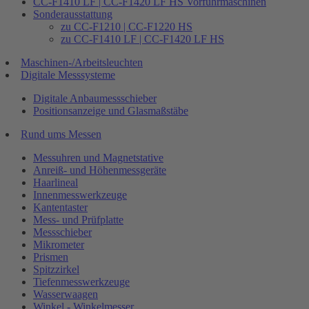
CC-F1410 LF | CC-F1420 LF HS Vorführmaschinen
Sonderausstattung
zu CC-F1210 | CC-F1220 HS
zu CC-F1410 LF | CC-F1420 LF HS
Maschinen-/Arbeitsleuchten
Digitale Messsysteme
Digitale Anbaumessschieber
Positionsanzeige und Glasmaßstäbe
Rund ums Messen
Messuhren und Magnetstative
Anreiß- und Höhenmessgeräte
Haarlineal
Innenmesswerkzeuge
Kantentaster
Mess- und Prüfplatte
Messschieber
Mikrometer
Prismen
Spitzzirkel
Tiefenmesswerkzeuge
Wasserwaagen
Winkel - Winkelmesser