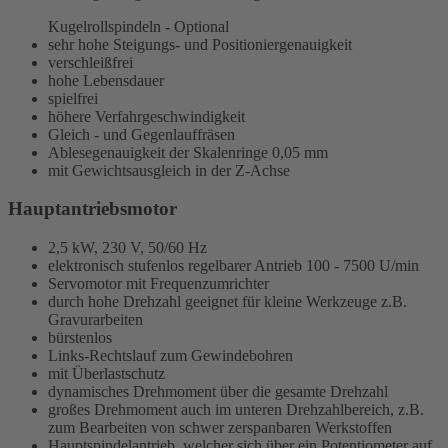
Kugelrollspindeln - Optional
sehr hohe Steigungs- und Positioniergenauigkeit
verschleißfrei
hohe Lebensdauer
spielfrei
höhere Verfahrgeschwindigkeit
Gleich - und Gegenlauffräsen
Ablesegenauigkeit der Skalenringe 0,05 mm
mit Gewichtsausgleich in der Z-Achse
Hauptantriebsmotor
2,5 kW
, 230 V, 50/60 Hz
elektronisch stufenlos regelbarer Antrieb
100 - 7500 U/min
Servomotor mit Frequenzumrichter
durch hohe Drehzahl geeignet für kleine Werkzeuge z.B.
Gravurarbeiten
bürstenlos
Links-Rechtslauf zum Gewindebohren
mit Überlastschutz
dynamisches Drehmoment über die gesamte Drehzahl
großes Drehmoment auch im unteren Drehzahlbereich, z.B.
zum Bearbeiten von schwer zerspanbaren Werkstoffen
Hauptspindelantrieb, welcher sich über ein Potentiometer auf