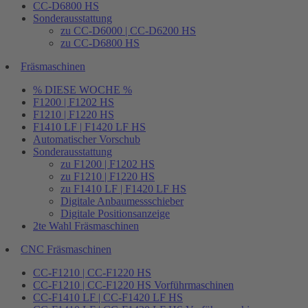
CC-D6800 HS
Sonderausstattung
zu CC-D6000 | CC-D6200 HS
zu CC-D6800 HS
Fräsmaschinen
% DIESE WOCHE %
F1200 | F1202 HS
F1210 | F1220 HS
F1410 LF | F1420 LF HS
Automatischer Vorschub
Sonderausstattung
zu F1200 | F1202 HS
zu F1210 | F1220 HS
zu F1410 LF | F1420 LF HS
Digitale Anbaumessschieber
Digitale Positionsanzeige
2te Wahl Fräsmaschinen
CNC Fräsmaschinen
CC-F1210 | CC-F1220 HS
CC-F1210 | CC-F1220 HS Vorführmaschinen
CC-F1410 LF | CC-F1420 LF HS