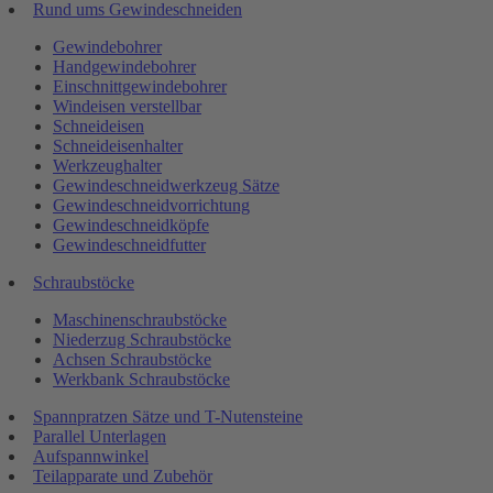
Rund ums Gewindeschneiden
Gewindebohrer
Handgewindebohrer
Einschnittgewindebohrer
Windeisen verstellbar
Schneideisen
Schneideisenhalter
Werkzeughalter
Gewindeschneidwerkzeug Sätze
Gewindeschneidvorrichtung
Gewindeschneidköpfe
Gewindeschneidfutter
Schraubstöcke
Maschinenschraubstöcke
Niederzug Schraubstöcke
Achsen Schraubstöcke
Werkbank Schraubstöcke
Spannpratzen Sätze und T-Nutensteine
Parallel Unterlagen
Aufspannwinkel
Teilapparate und Zubehör