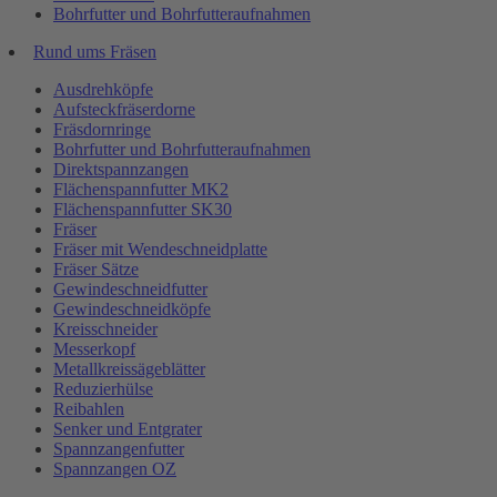
Bohrfutter und Bohrfutteraufnahmen
Rund ums Fräsen
Ausdrehköpfe
Aufsteckfräserdorne
Fräsdornringe
Bohrfutter und Bohrfutteraufnahmen
Direktspannzangen
Flächenspannfutter MK2
Flächenspannfutter SK30
Fräser
Fräser mit Wendeschneidplatte
Fräser Sätze
Gewindeschneidfutter
Gewindeschneidköpfe
Kreisschneider
Messerkopf
Metallkreissägeblätter
Reduzierhülse
Reibahlen
Senker und Entgrater
Spannzangenfutter
Spannzangen OZ