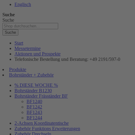
Englisch
Suche
Suche
Suche
Start
Messetermine
Aktionen und Prospekte
Telefonische Bestellung und Beratung: +49 2191/597-0
Produkte
Bohrständer + Zubehör
% DIESE WOCHE %
Bohrständer B1230
Bohrständer Fräsständer BF
BF1240
BF1242
BF1243
BF1244
2-Achsen Koordinatentische
Zubehör Funktions Erweiterungen
Zubehör Drechseln