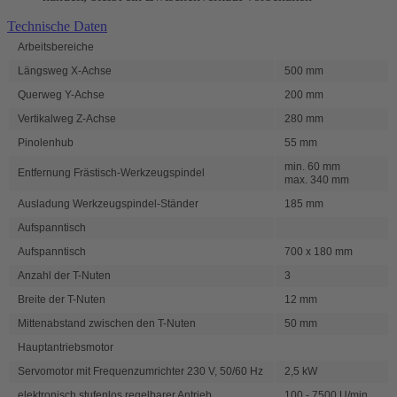
Technische Daten
Arbeitsbereiche
Längsweg X-Achse
500 mm
Querweg Y-Achse
200 mm
Vertikalweg Z-Achse
280 mm
Pinolenhub
55 mm
min. 60 mm
Entfernung Frästisch-Werkzeugspindel
max. 340 mm
Ausladung Werkzeugspindel-Ständer
185 mm
Aufspanntisch
Aufspanntisch
700 x 180 mm
Anzahl der T-Nuten
3
Breite der T-Nuten
12 mm
Mittenabstand zwischen den T-Nuten
50 mm
Hauptantriebsmotor
Servomotor mit Frequenzumrichter 230 V, 50/60 Hz
2,5 kW
elektronisch stufenlos regelbarer Antrieb
100 - 7500 U/min