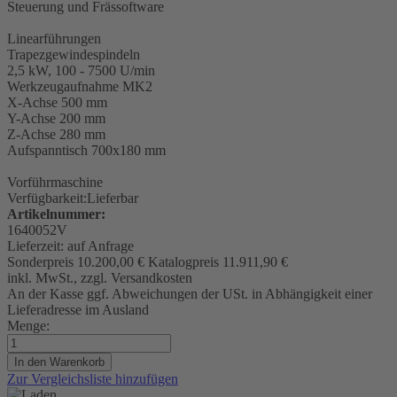
Steuerung und Frässoftware
Linearführungen
Trapezgewindespindeln
2,5 kW, 100 - 7500 U/min
Werkzeugaufnahme
MK2
X-Achse 500 mm
Y-Achse 200 mm
Z-Achse 280 mm
Aufspanntisch 700x180 mm
Vorführmaschine
Verfügbarkeit:
Lieferbar
Artikelnummer:
1640052V
Lieferzeit:
auf Anfrage
Sonderpreis
10.200,00 €
Katalogpreis
11.911,90 €
inkl. MwSt., zzgl. Versandkosten
An der Kasse ggf. Abweichungen der USt. in Abhängigkeit einer
Lieferadresse im Ausland
Menge:
In den Warenkorb
Zur Vergleichsliste hinzufügen