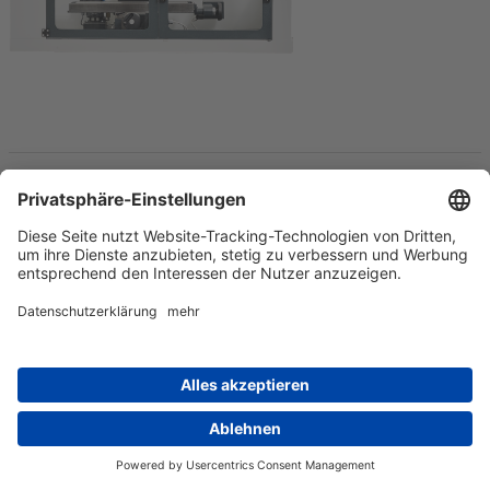
In den Warenkorb
NC-Rundtisch
Artikelnummer 1140085
zur Ansteuerung der 4. Achse
passend zu
CNC Fräsmaschinen mit nccad PROFI und Maschinen
Sicherheitskabine