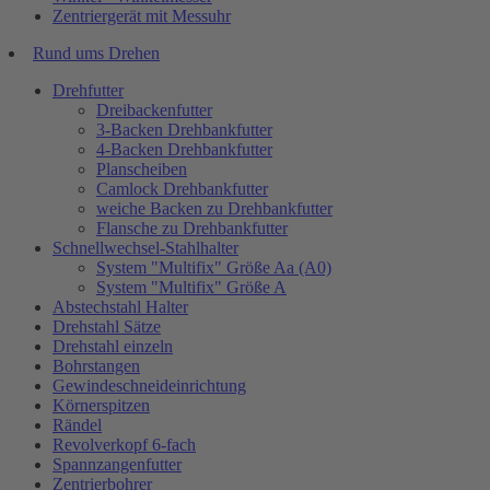
Zentriergerät mit Messuhr
Rund ums Drehen
Drehfutter
Dreibackenfutter
3-Backen Drehbankfutter
4-Backen Drehbankfutter
Planscheiben
Camlock Drehbankfutter
weiche Backen zu Drehbankfutter
Flansche zu Drehbankfutter
Schnellwechsel-Stahlhalter
System "Multifix" Größe Aa (A0)
System "Multifix" Größe A
Abstechstahl Halter
Drehstahl Sätze
Drehstahl einzeln
Bohrstangen
Gewindeschneideinrichtung
Körnerspitzen
Rändel
Revolverkopf 6-fach
Spannzangenfutter
Zentrierbohrer