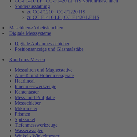
CC-F1410 LF | CC-F1420 LF HS Vorführmaschinen
Sonderausstattung
zu CC-F1210 | CC-F1220 HS
zu CC-F1410 LF | CC-F1420 LF HS
Maschinen-/Arbeitsleuchten
Digitale Messsysteme
Digitale Anbaumessschieber
Positionsanzeige und Glasmaßstäbe
Rund ums Messen
Messuhren und Magnetstative
Anreiß- und Höhenmessgeräte
Haarlineal
Innenmesswerkzeuge
Kantentaster
Mess- und Prüfplatte
Messschieber
Mikrometer
Prismen
Spitzzirkel
Tiefenmesswerkzeuge
Wasserwaagen
Winkel - Winkelmesser