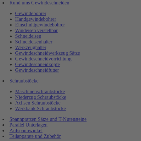
Rund ums Gewindeschneiden
Gewindebohrer
Handgewindebohrer
Einschnittgewindebohrer
Windeisen verstellbar
Schneideisen
Schneideisenhalter
Werkzeughalter
Gewindeschneidwerkzeug Sätze
Gewindeschneidvorrichtung
Gewindeschneidköpfe
Gewindeschneidfutter
Schraubstöcke
Maschinenschraubstöcke
Niederzug Schraubstöcke
Achsen Schraubstöcke
Werkbank Schraubstöcke
Spannpratzen Sätze und T-Nutensteine
Parallel Unterlagen
Aufspannwinkel
Teilapparate und Zubehör