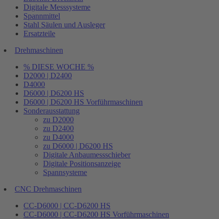
Digitale Messsysteme
Spannmittel
Stahl Säulen und Ausleger
Ersatzteile
Drehmaschinen
% DIESE WOCHE %
D2000 | D2400
D4000
D6000 | D6200 HS
D6000 | D6200 HS Vorführmaschinen
Sonderausstattung
zu D2000
zu D2400
zu D4000
zu D6000 | D6200 HS
Digitale Anbaumessschieber
Digitale Positionsanzeige
Spannsysteme
CNC Drehmaschinen
CC-D6000 | CC-D6200 HS
CC-D6000 | CC-D6200 HS Vorführmaschinen