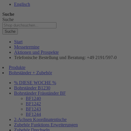
Englisch
Suche
Suche
Suche
Start
Messetermine
Aktionen und Prospekte
Telefonische Bestellung und Beratung: +49 2191/597-0
Produkte
Bohrständer + Zubehör
% DIESE WOCHE %
Bohrständer B1230
Bohrständer Fräsständer BF
BF1240
BF1242
BF1243
BF1244
2-Achsen Koordinatentische
Zubehör Funktions Erweiterungen
Zubehör Drechseln