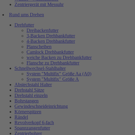
Zentriergerät mit Messuhr
Rund ums Drehen
Drehfutter
Dreibackenfutter
3-Backen Drehbankfutter
4-Backen Drehbankfutter
Planscheiben
Camlock Drehbankfutter
weiche Backen zu Drehbankfutter
Flansche zu Drehbankfutter
Schnellwechsel-Stahlhalter
System "Multifix" Größe Aa (A0)
System "Multifix" Größe A
Abstechstahl Halter
Drehstahl Sätze
Drehstahl einzeln
Bohrstangen
Gewindeschneideinrichtung
Körnerspitzen
Rändel
Revolverkopf 6-fach
Spannzangenfutter
Zentrierbohrer