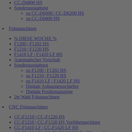
CC-D6800 HS
Sonderausstattung
zu CC-D6000 | CC-D6200 HS
zu CC-D6800 HS
Fräsmaschinen
% DIESE WOCHE %
F1200 | F1202 HS
F1210 | F1220 HS
F1410 LF | F1420 LF HS
Automatischer Vorschub
Sonderausstattung
zu F1200 | F1202 HS
zu F1210 | F1220 HS
zu F1410 LF | F1420 LF HS
Digitale Anbaumessschieber
Digitale Positionsanzeige
2te Wahl Fräsmaschinen
CNC Fräsmaschinen
CC-F1210 | CC-F1220 HS
CC-F1210 | CC-F1220 HS Vorführmaschinen
CC-F1410 LF | CC-F1420 LF HS