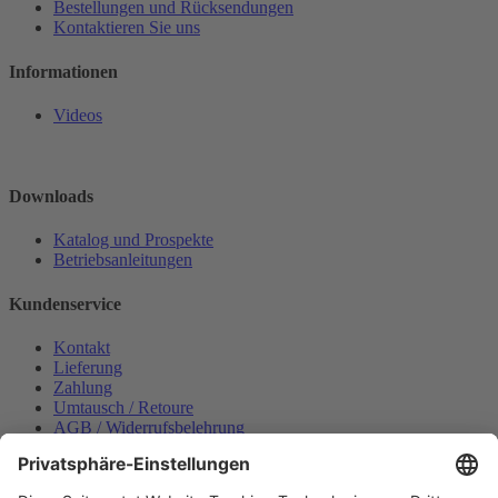
Bestellungen und Rücksendungen
Kontaktieren Sie uns
Informationen
Videos
Downloads
Katalog und Prospekte
Betriebsanleitungen
Kundenservice
Kontakt
Lieferung
Zahlung
Umtausch / Retoure
AGB / Widerrufsbelehrung
Onlinesupport
Datenschutzerklärung
Impressum