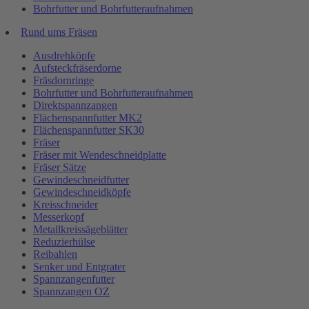
Bohrfutter und Bohrfutteraufnahmen
Rund ums Fräsen
Ausdrehköpfe
Aufsteckfräserdorne
Fräsdornringe
Bohrfutter und Bohrfutteraufnahmen
Direktspannzangen
Flächenspannfutter MK2
Flächenspannfutter SK30
Fräser
Fräser mit Wendeschneidplatte
Fräser Sätze
Gewindeschneidfutter
Gewindeschneidköpfe
Kreisschneider
Messerkopf
Metallkreissägeblätter
Reduzierhülse
Reibahlen
Senker und Entgrater
Spannzangenfutter
Spannzangen OZ