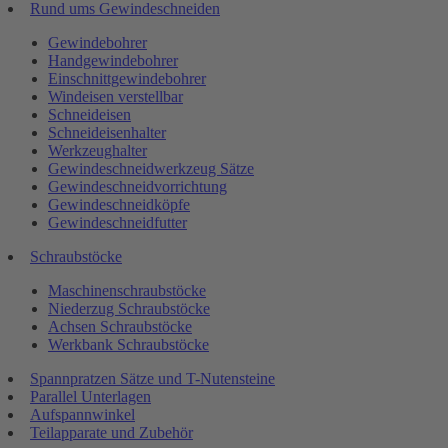
Rund ums Gewindeschneiden
Gewindebohrer
Handgewindebohrer
Einschnittgewindebohrer
Windeisen verstellbar
Schneideisen
Schneideisenhalter
Werkzeughalter
Gewindeschneidwerkzeug Sätze
Gewindeschneidvorrichtung
Gewindeschneidköpfe
Gewindeschneidfutter
Schraubstöcke
Maschinenschraubstöcke
Niederzug Schraubstöcke
Achsen Schraubstöcke
Werkbank Schraubstöcke
Spannpratzen Sätze und T-Nutensteine
Parallel Unterlagen
Aufspannwinkel
Teilapparate und Zubehör