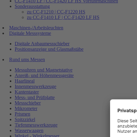
CC-F1410 LF | CC-F1420 LF HS Vorführmaschinen
Sonderausstattung
zu CC-F1210 | CC-F1220 HS
zu CC-F1410 LF | CC-F1420 LF HS
Maschinen-/Arbeitsleuchten
Digitale Messsysteme
Digitale Anbaumessschieber
Positionsanzeige und Glasmaßstäbe
Rund ums Messen
Messuhren und Magnetstative
Anreiß- und Höhenmessgeräte
Haarlineal
Innenmesswerkzeuge
Kantentaster
Mess- und Prüfplatte
Messschieber
Mikrometer
Prismen
Spitzzirkel
Tiefenmesswerkzeuge
Wasserwaagen
Winkel - Winkelmesser