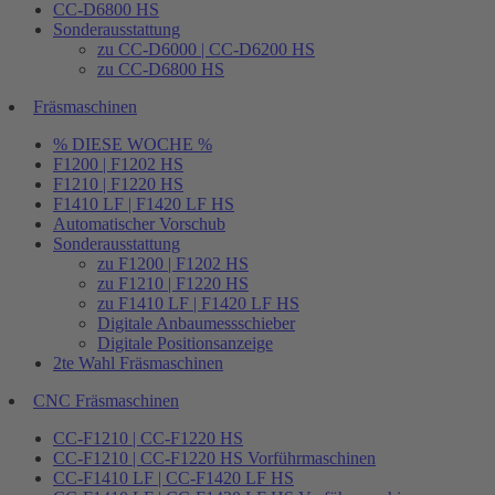
CC-D6800 HS
Sonderausstattung
zu CC-D6000 | CC-D6200 HS
zu CC-D6800 HS
Fräsmaschinen
% DIESE WOCHE %
F1200 | F1202 HS
F1210 | F1220 HS
F1410 LF | F1420 LF HS
Automatischer Vorschub
Sonderausstattung
zu F1200 | F1202 HS
zu F1210 | F1220 HS
zu F1410 LF | F1420 LF HS
Digitale Anbaumessschieber
Digitale Positionsanzeige
2te Wahl Fräsmaschinen
CNC Fräsmaschinen
CC-F1210 | CC-F1220 HS
CC-F1210 | CC-F1220 HS Vorführmaschinen
CC-F1410 LF | CC-F1420 LF HS