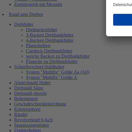
Zentriergerät mit Messuhr
Rund ums Drehen
Drehfutter
Dreibackenfutter
3-Backen Drehbankfutter
4-Backen Drehbankfutter
Planscheiben
Camlock Drehbankfutter
weiche Backen zu Drehbankfutter
Flansche zu Drehbankfutter
Schnellwechsel-Stahlhalter
System "Multifix" Größe Aa (A0)
System "Multifix" Größe A
Abstechstahl Halter
Drehstahl Sätze
Drehstahl einzeln
Bohrstangen
Gewindeschneideinrichtung
Körnerspitzen
Rändel
Revolverkopf 6-fach
Spannzangenfutter
Zentrierbohrer