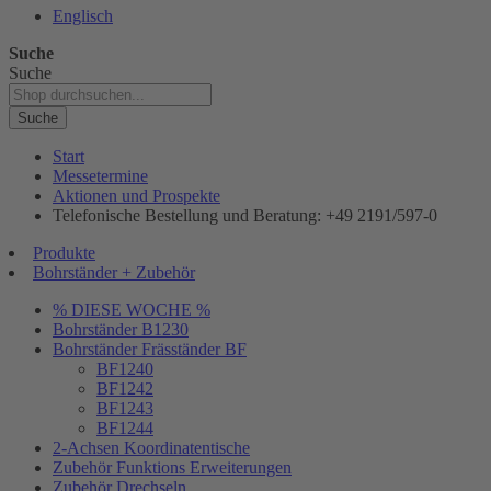
Englisch
Suche
Suche
Suche
Start
Messetermine
Aktionen und Prospekte
Telefonische Bestellung und Beratung: +49 2191/597-0
Produkte
Bohrständer + Zubehör
% DIESE WOCHE %
Bohrständer B1230
Bohrständer Fräsständer BF
BF1240
BF1242
BF1243
BF1244
2-Achsen Koordinatentische
Zubehör Funktions Erweiterungen
Zubehör Drechseln