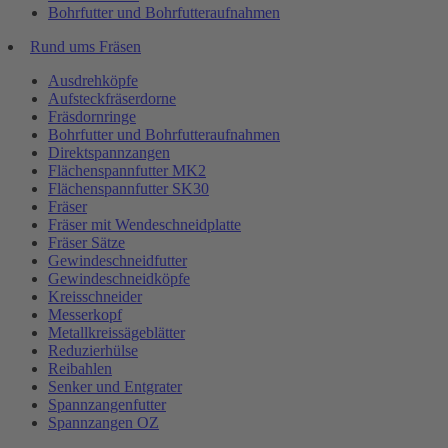
Bohrfutter und Bohrfutteraufnahmen
Rund ums Fräsen
Ausdrehköpfe
Aufsteckfräserdorne
Fräsdornringe
Bohrfutter und Bohrfutteraufnahmen
Direktspannzangen
Flächenspannfutter MK2
Flächenspannfutter SK30
Fräser
Fräser mit Wendeschneidplatte
Fräser Sätze
Gewindeschneidfutter
Gewindeschneidköpfe
Kreisschneider
Messerkopf
Metallkreissägeblätter
Reduzierhülse
Reibahlen
Senker und Entgrater
Spannzangenfutter
Spannzangen OZ