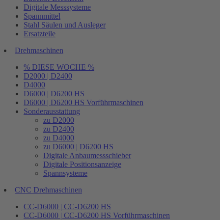
Digitale Messsysteme
Spannmittel
Stahl Säulen und Ausleger
Ersatzteile
Drehmaschinen
% DIESE WOCHE %
D2000 | D2400
D4000
D6000 | D6200 HS
D6000 | D6200 HS Vorführmaschinen
Sonderausstattung
zu D2000
zu D2400
zu D4000
zu D6000 | D6200 HS
Digitale Anbaumessschieber
Digitale Positionsanzeige
Spannsysteme
CNC Drehmaschinen
CC-D6000 | CC-D6200 HS
CC-D6000 | CC-D6200 HS Vorführmaschinen