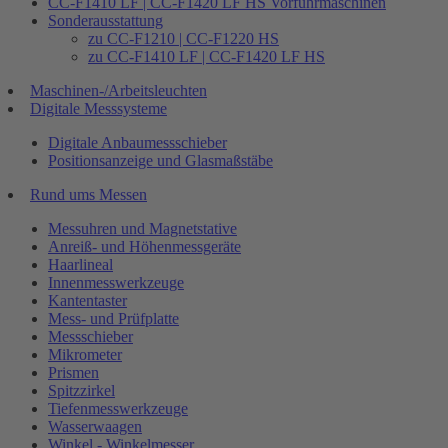
CC-F1410 LF | CC-F1420 LF HS Vorführmaschinen
Sonderausstattung
zu CC-F1210 | CC-F1220 HS
zu CC-F1410 LF | CC-F1420 LF HS
Maschinen-/Arbeitsleuchten
Digitale Messsysteme
Digitale Anbaumessschieber
Positionsanzeige und Glasmaßstäbe
Rund ums Messen
Messuhren und Magnetstative
Anreiß- und Höhenmessgeräte
Haarlineal
Innenmesswerkzeuge
Kantentaster
Mess- und Prüfplatte
Messschieber
Mikrometer
Prismen
Spitzzirkel
Tiefenmesswerkzeuge
Wasserwaagen
Winkel - Winkelmesser