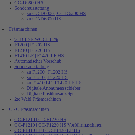
CC-D6800 HS
Sonderausstattung
zu CC-D6000 | CC-D6200 HS
zu CC-D6800 HS
Fräsmaschinen
% DIESE WOCHE %
F1200 | F1202 HS
F1210 | F1220 HS
F1410 LF | F1420 LF HS
Automatischer Vorschub
Sonderausstattung
zu F1200 | F1202 HS
zu F1210 | F1220 HS
zu F1410 LF | F1420 LF HS
Digitale Anbaumessschieber
Digitale Positionsanzeige
2te Wahl Fräsmaschinen
CNC Fräsmaschinen
CC-F1210 | CC-F1220 HS
CC-F1210 | CC-F1220 HS Vorführmaschinen
CC-F1410 LF | CC-F1420 LF HS