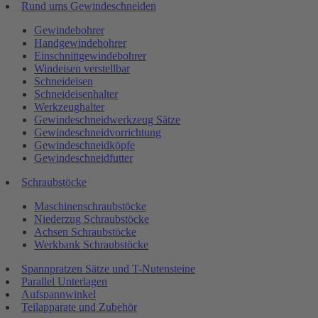
Rund ums Gewindeschneiden
Gewindebohrer
Handgewindebohrer
Einschnittgewindebohrer
Windeisen verstellbar
Schneideisen
Schneideisenhalter
Werkzeughalter
Gewindeschneidwerkzeug Sätze
Gewindeschneidvorrichtung
Gewindeschneidköpfe
Gewindeschneidfutter
Schraubstöcke
Maschinenschraubstöcke
Niederzug Schraubstöcke
Achsen Schraubstöcke
Werkbank Schraubstöcke
Spannpratzen Sätze und T-Nutensteine
Parallel Unterlagen
Aufspannwinkel
Teilapparate und Zubehör