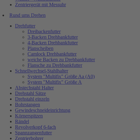
Zentriergerät mit Messuhr
Rund ums Drehen
Drehfutter
Dreibackenfutter
3-Backen Drehbankfutter
4-Backen Drehbankfutter
Planscheiben
Camlock Drehbankfutter
weiche Backen zu Drehbankfutter
Flansche zu Drehbankfutter
Schnellwechsel-Stahlhalter
System "Multifix" Größe Aa (A0)
System "Multifix" Größe A
Abstechstahl Halter
Drehstahl Sätze
Drehstahl einzeln
Bohrstangen
Gewindeschneideinrichtung
Körnerspitzen
Rändel
Revolverkopf 6-fach
Spannzangenfutter
Zentrierbohrer