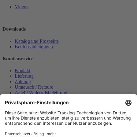
Videos
Downloads
Katalog und Prospekte
Betriebsanleitungen
Kundenservice
Kontakt
Lieferung
Zahlung
Umtausch / Retoure
AGB / Widerrufsbelehrung
Onlinesupport
Datenschutzerklärung
Impressum
Bestellung widerrufen
Mein konto