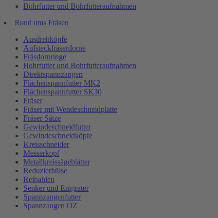
Bohrfutter und Bohrfutteraufnahmen
Rund ums Fräsen
Ausdrehköpfe
Aufsteckfräserdorne
Fräsdornringe
Bohrfutter und Bohrfutteraufnahmen
Direktspannzangen
Flächenspannfutter MK2
Flächenspannfutter SK30
Fräser
Fräser mit Wendeschneidplatte
Fräser Sätze
Gewindeschneidfutter
Gewindeschneidköpfe
Kreisschneider
Messerkopf
Metallkreissägeblätter
Reduzierhülse
Reibahlen
Senker und Entgrater
Spannzangenfutter
Spannzangen OZ