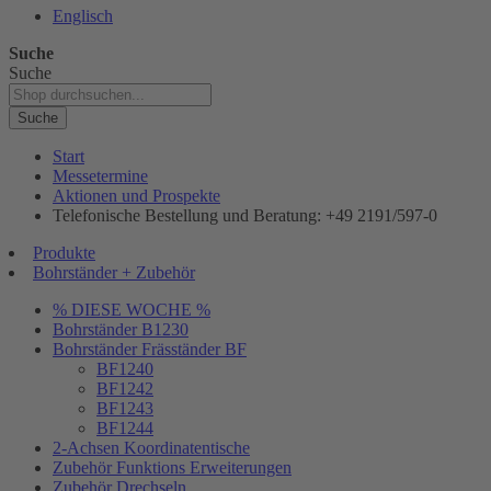
Englisch
Suche
Suche
Suche
Start
Messetermine
Aktionen und Prospekte
Telefonische Bestellung und Beratung: +49 2191/597-0
Produkte
Bohrständer + Zubehör
% DIESE WOCHE %
Bohrständer B1230
Bohrständer Fräsständer BF
BF1240
BF1242
BF1243
BF1244
2-Achsen Koordinatentische
Zubehör Funktions Erweiterungen
Zubehör Drechseln