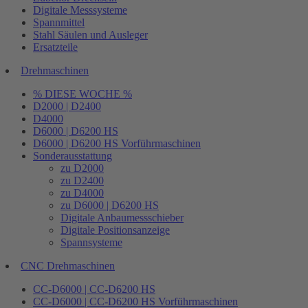
Digitale Messsysteme
Spannmittel
Stahl Säulen und Ausleger
Ersatzteile
Drehmaschinen
% DIESE WOCHE %
D2000 | D2400
D4000
D6000 | D6200 HS
D6000 | D6200 HS Vorführmaschinen
Sonderausstattung
zu D2000
zu D2400
zu D4000
zu D6000 | D6200 HS
Digitale Anbaumessschieber
Digitale Positionsanzeige
Spannsysteme
CNC Drehmaschinen
CC-D6000 | CC-D6200 HS
CC-D6000 | CC-D6200 HS Vorführmaschinen