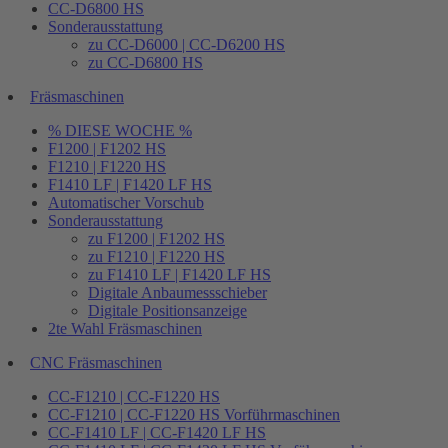
CC-D6800 HS
Sonderausstattung
zu CC-D6000 | CC-D6200 HS
zu CC-D6800 HS
Fräsmaschinen
% DIESE WOCHE %
F1200 | F1202 HS
F1210 | F1220 HS
F1410 LF | F1420 LF HS
Automatischer Vorschub
Sonderausstattung
zu F1200 | F1202 HS
zu F1210 | F1220 HS
zu F1410 LF | F1420 LF HS
Digitale Anbaumessschieber
Digitale Positionsanzeige
2te Wahl Fräsmaschinen
CNC Fräsmaschinen
CC-F1210 | CC-F1220 HS
CC-F1210 | CC-F1220 HS Vorführmaschinen
CC-F1410 LF | CC-F1420 LF HS