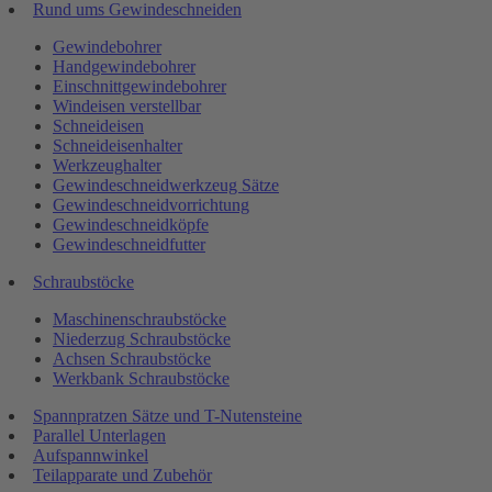
Rund ums Gewindeschneiden
Gewindebohrer
Handgewindebohrer
Einschnittgewindebohrer
Windeisen verstellbar
Schneideisen
Schneideisenhalter
Werkzeughalter
Gewindeschneidwerkzeug Sätze
Gewindeschneidvorrichtung
Gewindeschneidköpfe
Gewindeschneidfutter
Schraubstöcke
Maschinenschraubstöcke
Niederzug Schraubstöcke
Achsen Schraubstöcke
Werkbank Schraubstöcke
Spannpratzen Sätze und T-Nutensteine
Parallel Unterlagen
Aufspannwinkel
Teilapparate und Zubehör