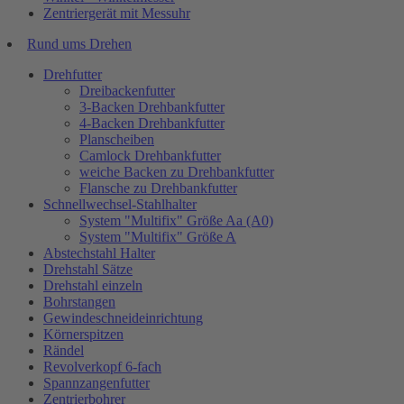
Zentriergerät mit Messuhr
Rund ums Drehen
Drehfutter
Dreibackenfutter
3-Backen Drehbankfutter
4-Backen Drehbankfutter
Planscheiben
Camlock Drehbankfutter
weiche Backen zu Drehbankfutter
Flansche zu Drehbankfutter
Schnellwechsel-Stahlhalter
System "Multifix" Größe Aa (A0)
System "Multifix" Größe A
Abstechstahl Halter
Drehstahl Sätze
Drehstahl einzeln
Bohrstangen
Gewindeschneideinrichtung
Körnerspitzen
Rändel
Revolverkopf 6-fach
Spannzangenfutter
Zentrierbohrer