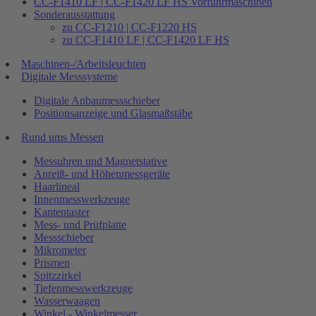
CC-F1410 LF | CC-F1420 LF HS Vorführmaschinen
Sonderausstattung
zu CC-F1210 | CC-F1220 HS
zu CC-F1410 LF | CC-F1420 LF HS
Maschinen-/Arbeitsleuchten
Digitale Messsysteme
Digitale Anbaumessschieber
Positionsanzeige und Glasmaßstäbe
Rund ums Messen
Messuhren und Magnetstative
Anreiß- und Höhenmessgeräte
Haarlineal
Innenmesswerkzeuge
Kantentaster
Mess- und Prüfplatte
Messschieber
Mikrometer
Prismen
Spitzzirkel
Tiefenmesswerkzeuge
Wasserwaagen
Winkel - Winkelmesser