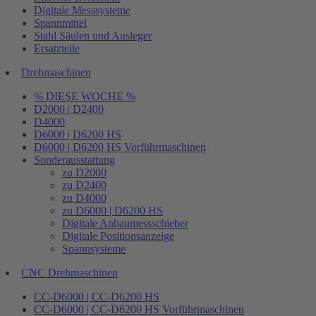
Digitale Messsysteme
Spannmittel
Stahl Säulen und Ausleger
Ersatzteile
Drehmaschinen
% DIESE WOCHE %
D2000 | D2400
D4000
D6000 | D6200 HS
D6000 | D6200 HS Vorführmaschinen
Sonderausstattung
zu D2000
zu D2400
zu D4000
zu D6000 | D6200 HS
Digitale Anbaumessschieber
Digitale Positionsanzeige
Spannsysteme
CNC Drehmaschinen
CC-D6000 | CC-D6200 HS
CC-D6000 | CC-D6200 HS Vorführmaschinen