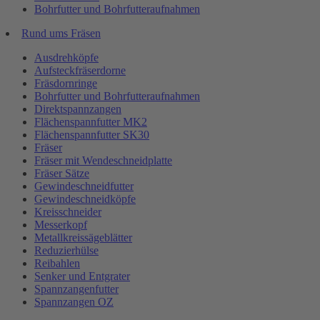
Bohrfutter und Bohrfutteraufnahmen
Rund ums Fräsen
Ausdrehköpfe
Aufsteckfräserdorne
Fräsdornringe
Bohrfutter und Bohrfutteraufnahmen
Direktspannzangen
Flächenspannfutter MK2
Flächenspannfutter SK30
Fräser
Fräser mit Wendeschneidplatte
Fräser Sätze
Gewindeschneidfutter
Gewindeschneidköpfe
Kreisschneider
Messerkopf
Metallkreissägeblätter
Reduzierhülse
Reibahlen
Senker und Entgrater
Spannzangenfutter
Spannzangen OZ