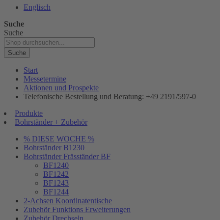
Englisch
Suche
Suche
Suche
Start
Messetermine
Aktionen und Prospekte
Telefonische Bestellung und Beratung: +49 2191/597-0
Produkte
Bohrständer + Zubehör
% DIESE WOCHE %
Bohrständer B1230
Bohrständer Fräsständer BF
BF1240
BF1242
BF1243
BF1244
2-Achsen Koordinatentische
Zubehör Funktions Erweiterungen
Zubehör Drechseln