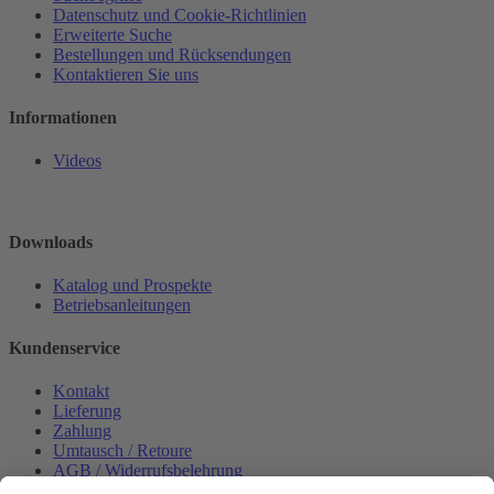
Datenschutz und Cookie-Richtlinien
Erweiterte Suche
Bestellungen und Rücksendungen
Kontaktieren Sie uns
Informationen
Videos
Downloads
Katalog und Prospekte
Betriebsanleitungen
Kundenservice
Kontakt
Lieferung
Zahlung
Umtausch / Retoure
AGB / Widerrufsbelehrung
Onlinesupport