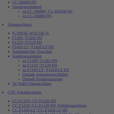
CC-D6800 HS
Sonderausstattung
zu CC-D6000 | CC-D6200 HS
zu CC-D6800 HS
Fräsmaschinen
% DIESE WOCHE %
F1200 | F1202 HS
F1210 | F1220 HS
F1410 LF | F1420 LF HS
Automatischer Vorschub
Sonderausstattung
zu F1200 | F1202 HS
zu F1210 | F1220 HS
zu F1410 LF | F1420 LF HS
Digitale Anbaumessschieber
Digitale Positionsanzeige
2te Wahl Fräsmaschinen
CNC Fräsmaschinen
CC-F1210 | CC-F1220 HS
CC-F1210 | CC-F1220 HS Vorführmaschinen
CC-F1410 LF | CC-F1420 LF HS