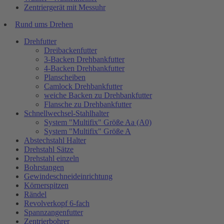
Zentriergerät mit Messuhr
Rund ums Drehen
Drehfutter
Dreibackenfutter
3-Backen Drehbankfutter
4-Backen Drehbankfutter
Planscheiben
Camlock Drehbankfutter
weiche Backen zu Drehbankfutter
Flansche zu Drehbankfutter
Schnellwechsel-Stahlhalter
System "Multifix" Größe Aa (A0)
System "Multifix" Größe A
Abstechstahl Halter
Drehstahl Sätze
Drehstahl einzeln
Bohrstangen
Gewindeschneideinrichtung
Körnerspitzen
Rändel
Revolverkopf 6-fach
Spannzangenfutter
Zentrierbohrer