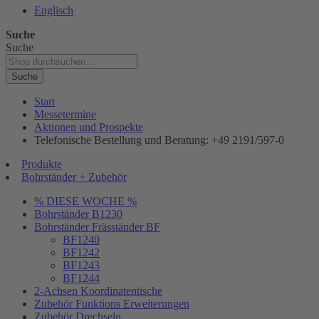
Englisch
Suche
Suche
Suche
Start
Messetermine
Aktionen und Prospekte
Telefonische Bestellung und Beratung: +49 2191/597-0
Produkte
Bohrständer + Zubehör
% DIESE WOCHE %
Bohrständer B1230
Bohrständer Fräsständer BF
BF1240
BF1242
BF1243
BF1244
2-Achsen Koordinatentische
Zubehör Funktions Erweiterungen
Zubehör Drechseln