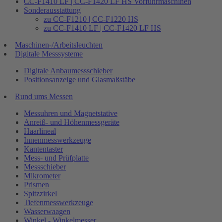
CC-F1410 LF | CC-F1420 LF HS Vorführmaschinen
Sonderausstattung
zu CC-F1210 | CC-F1220 HS
zu CC-F1410 LF | CC-F1420 LF HS
Maschinen-/Arbeitsleuchten
Digitale Messsysteme
Digitale Anbaumessschieber
Positionsanzeige und Glasmaßstäbe
Rund ums Messen
Messuhren und Magnetstative
Anreiß- und Höhenmessgeräte
Haarlineal
Innenmesswerkzeuge
Kantentaster
Mess- und Prüfplatte
Messschieber
Mikrometer
Prismen
Spitzzirkel
Tiefenmesswerkzeuge
Wasserwaagen
Winkel - Winkelmesser