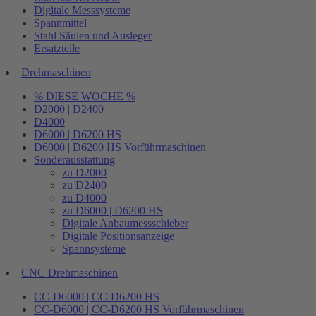
Digitale Messsysteme
Spannmittel
Stahl Säulen und Ausleger
Ersatzteile
Drehmaschinen
% DIESE WOCHE %
D2000 | D2400
D4000
D6000 | D6200 HS
D6000 | D6200 HS Vorführmaschinen
Sonderausstattung
zu D2000
zu D2400
zu D4000
zu D6000 | D6200 HS
Digitale Anbaumessschieber
Digitale Positionsanzeige
Spannsysteme
CNC Drehmaschinen
CC-D6000 | CC-D6200 HS
CC-D6000 | CC-D6200 HS Vorführmaschinen