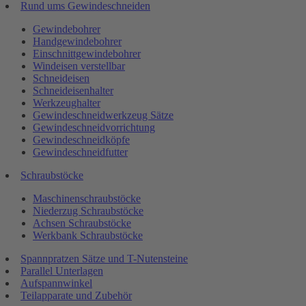
Rund ums Gewindeschneiden
Gewindebohrer
Handgewindebohrer
Einschnittgewindebohrer
Windeisen verstellbar
Schneideisen
Schneideisenhalter
Werkzeughalter
Gewindeschneidwerkzeug Sätze
Gewindeschneidvorrichtung
Gewindeschneidköpfe
Gewindeschneidfutter
Schraubstöcke
Maschinenschraubstöcke
Niederzug Schraubstöcke
Achsen Schraubstöcke
Werkbank Schraubstöcke
Spannpratzen Sätze und T-Nutensteine
Parallel Unterlagen
Aufspannwinkel
Teilapparate und Zubehör