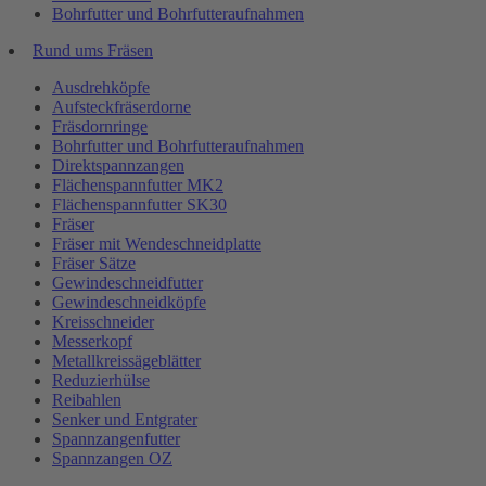
Bohrfutter und Bohrfutteraufnahmen
Rund ums Fräsen
Ausdrehköpfe
Aufsteckfräserdorne
Fräsdornringe
Bohrfutter und Bohrfutteraufnahmen
Direktspannzangen
Flächenspannfutter MK2
Flächenspannfutter SK30
Fräser
Fräser mit Wendeschneidplatte
Fräser Sätze
Gewindeschneidfutter
Gewindeschneidköpfe
Kreisschneider
Messerkopf
Metallkreissägeblätter
Reduzierhülse
Reibahlen
Senker und Entgrater
Spannzangenfutter
Spannzangen OZ