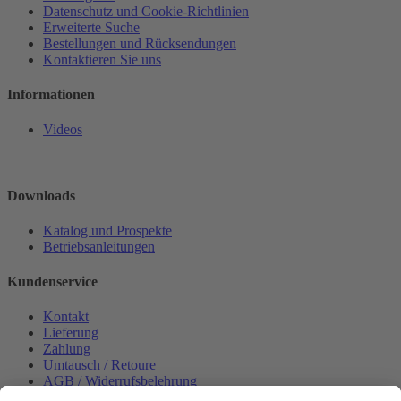
Datenschutz und Cookie-Richtlinien
Erweiterte Suche
Bestellungen und Rücksendungen
Kontaktieren Sie uns
Informationen
Videos
Downloads
Katalog und Prospekte
Betriebsanleitungen
Kundenservice
Kontakt
Lieferung
Zahlung
Umtausch / Retoure
AGB / Widerrufsbelehrung
Onlinesupport