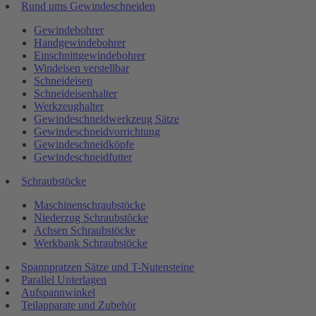
Rund ums Gewindeschneiden
Gewindebohrer
Handgewindebohrer
Einschnittgewindebohrer
Windeisen verstellbar
Schneideisen
Schneideisenhalter
Werkzeughalter
Gewindeschneidwerkzeug Sätze
Gewindeschneidvorrichtung
Gewindeschneidköpfe
Gewindeschneidfutter
Schraubstöcke
Maschinenschraubstöcke
Niederzug Schraubstöcke
Achsen Schraubstöcke
Werkbank Schraubstöcke
Spannpratzen Sätze und T-Nutensteine
Parallel Unterlagen
Aufspannwinkel
Teilapparate und Zubehör