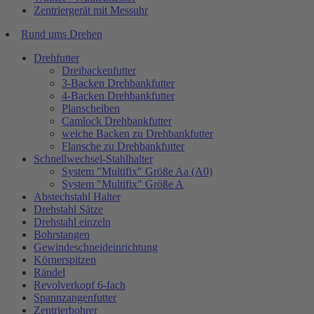
Zentriergerät mit Messuhr
Rund ums Drehen
Drehfutter
Dreibackenfutter
3-Backen Drehbankfutter
4-Backen Drehbankfutter
Planscheiben
Camlock Drehbankfutter
weiche Backen zu Drehbankfutter
Flansche zu Drehbankfutter
Schnellwechsel-Stahlhalter
System "Multifix" Größe Aa (A0)
System "Multifix" Größe A
Abstechstahl Halter
Drehstahl Sätze
Drehstahl einzeln
Bohrstangen
Gewindeschneideinrichtung
Körnerspitzen
Rändel
Revolverkopf 6-fach
Spannzangenfutter
Zentrierbohrer