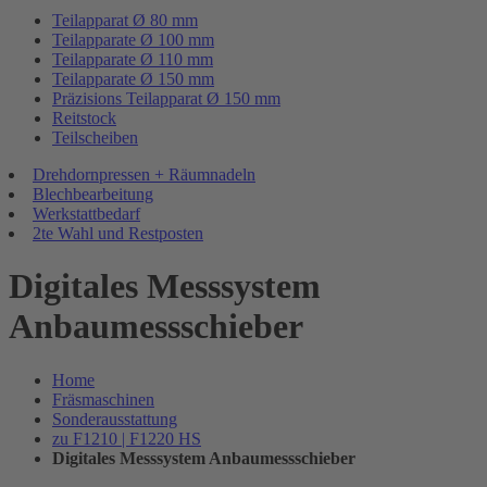
Teilapparat Ø 80 mm
Teilapparate Ø 100 mm
Teilapparate Ø 110 mm
Teilapparate Ø 150 mm
Präzisions Teilapparat Ø 150 mm
Reitstock
Teilscheiben
Drehdornpressen + Räumnadeln
Blechbearbeitung
Werkstattbedarf
2te Wahl und Restposten
Digitales Messsystem
Anbaumessschieber
Home
Fräsmaschinen
Sonderausstattung
zu F1210 | F1220 HS
Digitales Messsystem Anbaumessschieber