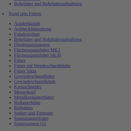
Bohrfutter und Bohrfutteraufnahmen
Rund ums Fräsen
Ausdrehköpfe
Aufsteckfräserdorne
Fräsdornringe
Bohrfutter und Bohrfutteraufnahmen
Direktspannzangen
Flächenspannfutter MK2
Flächenspannfutter SK30
Fräser
Fräser mit Wendeschneidplatte
Fräser Sätze
Gewindeschneidfutter
Gewindeschneidköpfe
Kreisschneider
Messerkopf
Metallkreissägeblätter
Reduzierhülse
Reibahlen
Senker und Entgrater
Spannzangenfutter
Spannzangen OZ