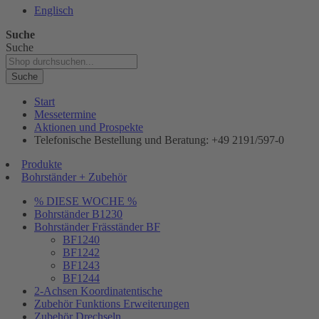
Englisch
Suche
Suche
Suche
Start
Messetermine
Aktionen und Prospekte
Telefonische Bestellung und Beratung: +49 2191/597-0
Produkte
Bohrständer + Zubehör
% DIESE WOCHE %
Bohrständer B1230
Bohrständer Fräsständer BF
BF1240
BF1242
BF1243
BF1244
2-Achsen Koordinatentische
Zubehör Funktions Erweiterungen
Zubehör Drechseln