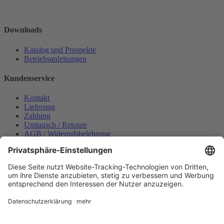
Downloads
Katalog und Prospekte
Betriebsanleitungen
Kundenservice
Kontakt
Lieferung
Zahlung
Umtausch / Retoure
AGB / Widerrufsbelehrung
Onlinesupport
Datenschutzerklärung
Impressum
Bestellung widerrufen
Mein konto
Anmelden
Warenkorb anzeigen