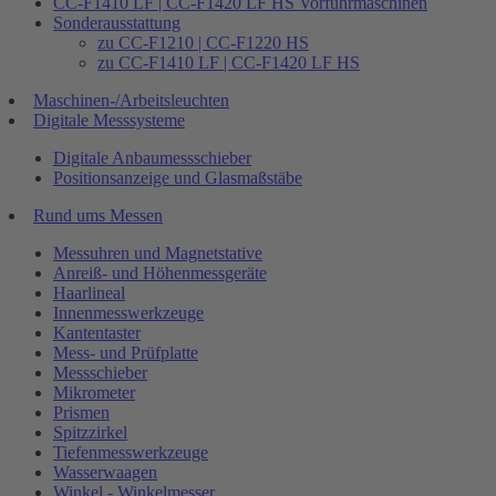
CC-F1410 LF | CC-F1420 LF HS Vorführmaschinen
Sonderausstattung
zu CC-F1210 | CC-F1220 HS
zu CC-F1410 LF | CC-F1420 LF HS
Maschinen-/Arbeitsleuchten
Digitale Messsysteme
Digitale Anbaumessschieber
Positionsanzeige und Glasmaßstäbe
Rund ums Messen
Messuhren und Magnetstative
Anreiß- und Höhenmessgeräte
Haarlineal
Innenmesswerkzeuge
Kantentaster
Mess- und Prüfplatte
Messschieber
Mikrometer
Prismen
Spitzzirkel
Tiefenmesswerkzeuge
Wasserwaagen
Winkel - Winkelmesser