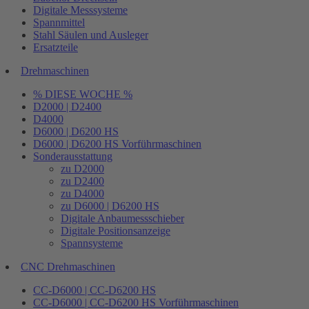
Digitale Messsysteme
Spannmittel
Stahl Säulen und Ausleger
Ersatzteile
Drehmaschinen
% DIESE WOCHE %
D2000 | D2400
D4000
D6000 | D6200 HS
D6000 | D6200 HS Vorführmaschinen
Sonderausstattung
zu D2000
zu D2400
zu D4000
zu D6000 | D6200 HS
Digitale Anbaumessschieber
Digitale Positionsanzeige
Spannsysteme
CNC Drehmaschinen
CC-D6000 | CC-D6200 HS
CC-D6000 | CC-D6200 HS Vorführmaschinen