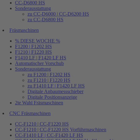
CC-D6800 HS
Sonderausstattung
zu CC-D6000 | CC-D6200 HS
zu CC-D6800 HS
Fräsmaschinen
% DIESE WOCHE %
F1200 | F1202 HS
F1210 | F1220 HS
F1410 LF | F1420 LF HS
Automatischer Vorschub
Sonderausstattung
zu F1200 | F1202 HS
zu F1210 | F1220 HS
zu F1410 LF | F1420 LF HS
Digitale Anbaumessschieber
Digitale Positionsanzeige
2te Wahl Fräsmaschinen
CNC Fräsmaschinen
CC-F1210 | CC-F1220 HS
CC-F1210 | CC-F1220 HS Vorführmaschinen
CC-F1410 LF | CC-F1420 LF HS