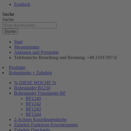
Englisch
Suche
Suche
Suche
Start
Messetermine
Aktionen und Prospekte
Telefonische Bestellung und Beratung: +49 2191/597-0
Produkte
Bohrständer + Zubehör
% DIESE WOCHE %
Bohrständer B1230
Bohrständer Fräsständer BF
BF1240
BF1242
BF1243
BF1244
2-Achsen Koordinatentische
Zubehör Funktions Erweiterungen
Zubehör Drechseln