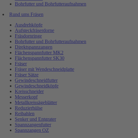
Bohrfutter und Bohrfutteraufnahmen
Rund ums Fräsen
Ausdrehköpfe
Aufsteckfräserdorne
Fräsdornringe
Bohrfutter und Bohrfutteraufnahmen
Direktspannzangen
Flächenspannfutter MK2
Flächenspannfutter SK30
Fräser
Fräser mit Wendeschneidplatte
Fräser Sätze
Gewindeschneidfutter
Gewindeschneidköpfe
Kreisschneider
Messerkopf
Metallkreissägeblätter
Reduzierhülse
Reibahlen
Senker und Entgrater
Spannzangenfutter
Spannzangen OZ