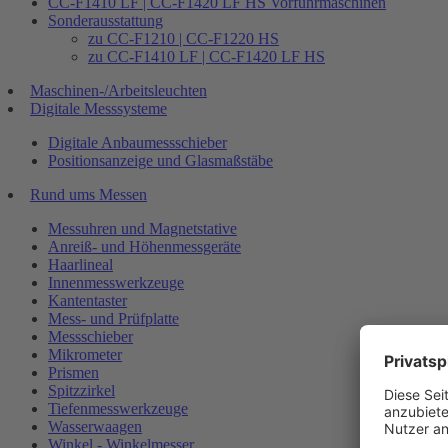
CC-F1410 LF | CC-F1420 LF HS Vorführmaschinen
Sonderausstattung
zu CC-F1210 | CC-F1220 HS
zu CC-F1410 LF | CC-F1420 LF HS
Maschinen-/Arbeitsleuchten
Digitale Messsysteme
Digitale Anbaumessschieber
Positionsanzeige und Glasmaßstäbe
Rund ums Messen
Messuhren und Magnetstative
Anreiß- und Höhenmessgeräte
Haarlineal
Innenmesswerkzeuge
Kantentaster
Mess- und Prüfplatte
Messschieber
Mikrometer
Prismen
Spitzzirkel
Tiefenmesswerkzeuge
Wasserwaagen
Winkel - Winkelmesser