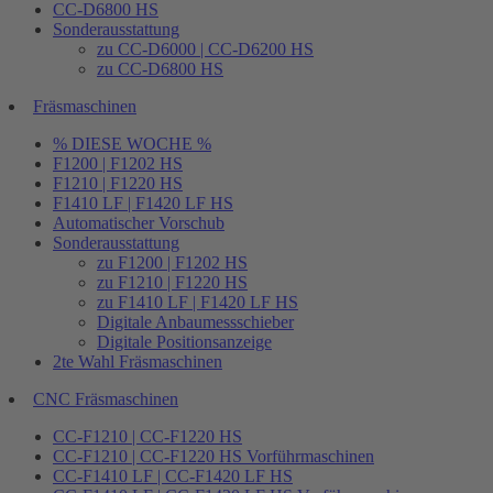
CC-D6800 HS
Sonderausstattung
zu CC-D6000 | CC-D6200 HS
zu CC-D6800 HS
Fräsmaschinen
% DIESE WOCHE %
F1200 | F1202 HS
F1210 | F1220 HS
F1410 LF | F1420 LF HS
Automatischer Vorschub
Sonderausstattung
zu F1200 | F1202 HS
zu F1210 | F1220 HS
zu F1410 LF | F1420 LF HS
Digitale Anbaumessschieber
Digitale Positionsanzeige
2te Wahl Fräsmaschinen
CNC Fräsmaschinen
CC-F1210 | CC-F1220 HS
CC-F1210 | CC-F1220 HS Vorführmaschinen
CC-F1410 LF | CC-F1420 LF HS