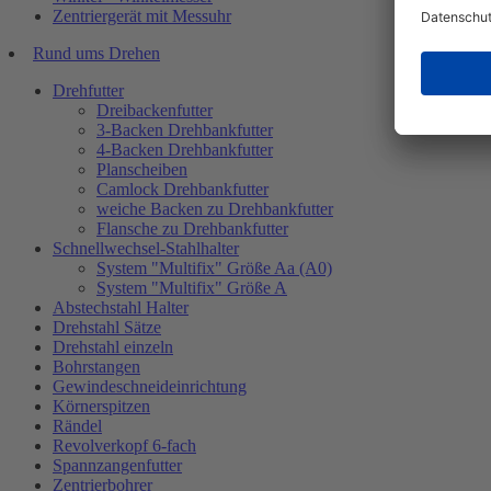
Zentriergerät mit Messuhr
Rund ums Drehen
Drehfutter
Dreibackenfutter
3-Backen Drehbankfutter
4-Backen Drehbankfutter
Planscheiben
Camlock Drehbankfutter
weiche Backen zu Drehbankfutter
Flansche zu Drehbankfutter
Schnellwechsel-Stahlhalter
System "Multifix" Größe Aa (A0)
System "Multifix" Größe A
Abstechstahl Halter
Drehstahl Sätze
Drehstahl einzeln
Bohrstangen
Gewindeschneideinrichtung
Körnerspitzen
Rändel
Revolverkopf 6-fach
Spannzangenfutter
Zentrierbohrer