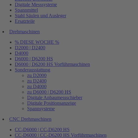
Digitale Messsysteme
Spannmittel
Stahl Säulen und Ausleger
Ersatzteile
Drehmaschinen
% DIESE WOCHE %
D2000 | D2400
D4000
D6000 | D6200 HS
D6000 | D6200 HS Vorführmaschinen
Sonderausstattung
zu D2000
zu D2400
zu D4000
zu D6000 | D6200 HS
Digitale Anbaumessschieber
Digitale Positionsanzeige
Spannsysteme
CNC Drehmaschinen
CC-D6000 | CC-D6200 HS
CC-D6000 | CC-D6200 HS Vorführmaschinen