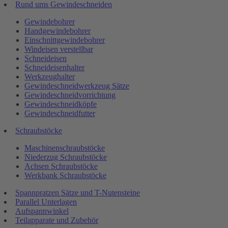
Rund ums Gewindeschneiden
Gewindebohrer
Handgewindebohrer
Einschnittgewindebohrer
Windeisen verstellbar
Schneideisen
Schneideisenhalter
Werkzeughalter
Gewindeschneidwerkzeug Sätze
Gewindeschneidvorrichtung
Gewindeschneidköpfe
Gewindeschneidfutter
Schraubstöcke
Maschinenschraubstöcke
Niederzug Schraubstöcke
Achsen Schraubstöcke
Werkbank Schraubstöcke
Spannpratzen Sätze und T-Nutensteine
Parallel Unterlagen
Aufspannwinkel
Teilapparate und Zubehör