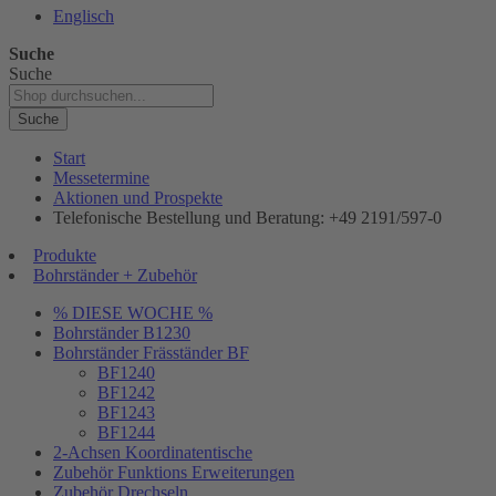
Englisch
Suche
Suche
Suche
Start
Messetermine
Aktionen und Prospekte
Telefonische Bestellung und Beratung: +49 2191/597-0
Produkte
Bohrständer + Zubehör
% DIESE WOCHE %
Bohrständer B1230
Bohrständer Fräsständer BF
BF1240
BF1242
BF1243
BF1244
2-Achsen Koordinatentische
Zubehör Funktions Erweiterungen
Zubehör Drechseln