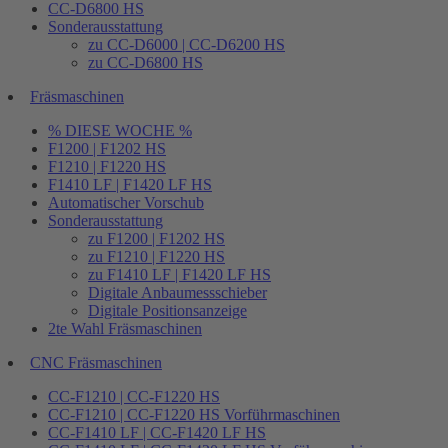
CC-D6800 HS
Sonderausstattung
zu CC-D6000 | CC-D6200 HS
zu CC-D6800 HS
Fräsmaschinen
% DIESE WOCHE %
F1200 | F1202 HS
F1210 | F1220 HS
F1410 LF | F1420 LF HS
Automatischer Vorschub
Sonderausstattung
zu F1200 | F1202 HS
zu F1210 | F1220 HS
zu F1410 LF | F1420 LF HS
Digitale Anbaumessschieber
Digitale Positionsanzeige
2te Wahl Fräsmaschinen
CNC Fräsmaschinen
CC-F1210 | CC-F1220 HS
CC-F1210 | CC-F1220 HS Vorführmaschinen
CC-F1410 LF | CC-F1420 LF HS