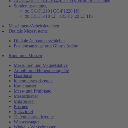
CC-F1410 LF | CC-F1420 LF HS Vorführmaschinen
Sonderausstattung
zu CC-F1210 | CC-F1220 HS
zu CC-F1410 LF | CC-F1420 LF HS
Maschinen-/Arbeitsleuchten
Digitale Messsysteme
Digitale Anbaumessschieber
Positionsanzeige und Glasmaßstäbe
Rund ums Messen
Messuhren und Magnetstative
Anreiß- und Höhenmessgeräte
Haarlineal
Innenmesswerkzeuge
Kantentaster
Mess- und Prüfplatte
Messschieber
Mikrometer
Prismen
Spitzzirkel
Tiefenmesswerkzeuge
Wasserwaagen
Winkel - Winkelmesser