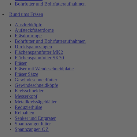
Bohrfutter und Bohrfutteraufnahmen
Rund ums Fräsen
Ausdrehköpfe
Aufsteckfräserdorne
Fräsdornringe
Bohrfutter und Bohrfutteraufnahmen
Direktspannzangen
Flächenspannfutter MK2
Flächenspannfutter SK30
Fräser
Fräser mit Wendeschneidplatte
Fräser Sätze
Gewindeschneidfutter
Gewindeschneidköpfe
Kreisschneider
Messerkopf
Metallkreissägeblätter
Reduzierhülse
Reibahlen
Senker und Entgrater
Spannzangenfutter
Spannzangen OZ