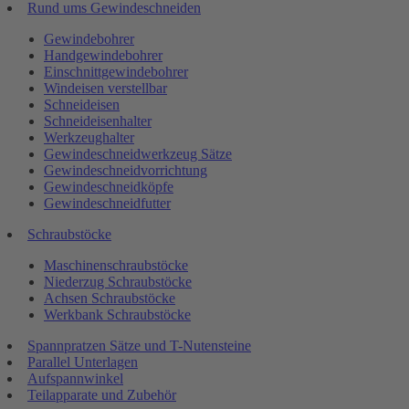
Rund ums Gewindeschneiden
Gewindebohrer
Handgewindebohrer
Einschnittgewindebohrer
Windeisen verstellbar
Schneideisen
Schneideisenhalter
Werkzeughalter
Gewindeschneidwerkzeug Sätze
Gewindeschneidvorrichtung
Gewindeschneidköpfe
Gewindeschneidfutter
Schraubstöcke
Maschinenschraubstöcke
Niederzug Schraubstöcke
Achsen Schraubstöcke
Werkbank Schraubstöcke
Spannpratzen Sätze und T-Nutensteine
Parallel Unterlagen
Aufspannwinkel
Teilapparate und Zubehör