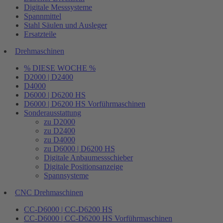
Digitale Messsysteme
Spannmittel
Stahl Säulen und Ausleger
Ersatzteile
Drehmaschinen
% DIESE WOCHE %
D2000 | D2400
D4000
D6000 | D6200 HS
D6000 | D6200 HS Vorführmaschinen
Sonderausstattung
zu D2000
zu D2400
zu D4000
zu D6000 | D6200 HS
Digitale Anbaumessschieber
Digitale Positionsanzeige
Spannsysteme
CNC Drehmaschinen
CC-D6000 | CC-D6200 HS
CC-D6000 | CC-D6200 HS Vorführmaschinen