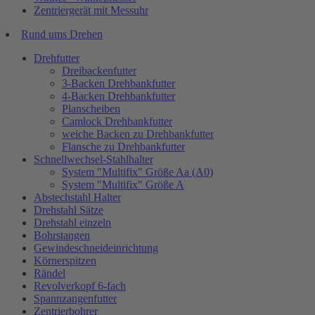
Zentriergerät mit Messuhr
Rund ums Drehen
Drehfutter
Dreibackenfutter
3-Backen Drehbankfutter
4-Backen Drehbankfutter
Planscheiben
Camlock Drehbankfutter
weiche Backen zu Drehbankfutter
Flansche zu Drehbankfutter
Schnellwechsel-Stahlhalter
System "Multifix" Größe Aa (A0)
System "Multifix" Größe A
Abstechstahl Halter
Drehstahl Sätze
Drehstahl einzeln
Bohrstangen
Gewindeschneideinrichtung
Körnerspitzen
Rändel
Revolverkopf 6-fach
Spannzangenfutter
Zentrierbohrer