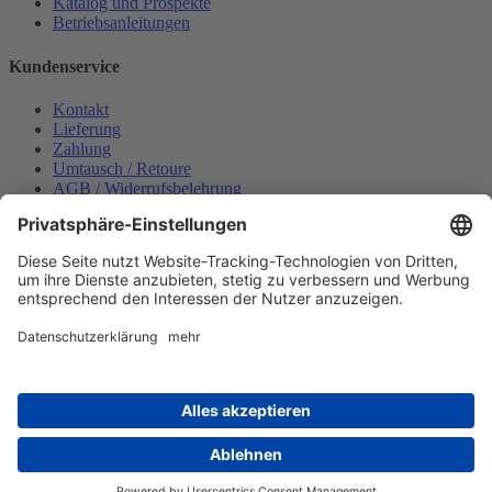
Katalog und Prospekte
Betriebsanleitungen
Kundenservice
Kontakt
Lieferung
Zahlung
Umtausch / Retoure
AGB / Widerrufsbelehrung
Onlinesupport
Datenschutzerklärung
Impressum
Bestellung widerrufen
Mein konto
Anmelden
Warenkorb anzeigen
Zahlungsmöglichkeiten