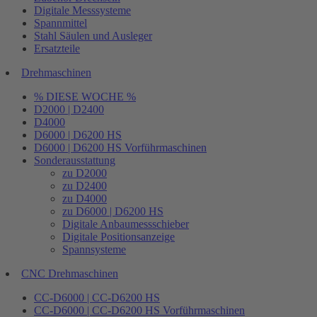
Digitale Messsysteme
Spannmittel
Stahl Säulen und Ausleger
Ersatzteile
Drehmaschinen
% DIESE WOCHE %
D2000 | D2400
D4000
D6000 | D6200 HS
D6000 | D6200 HS Vorführmaschinen
Sonderausstattung
zu D2000
zu D2400
zu D4000
zu D6000 | D6200 HS
Digitale Anbaumessschieber
Digitale Positionsanzeige
Spannsysteme
CNC Drehmaschinen
CC-D6000 | CC-D6200 HS
CC-D6000 | CC-D6200 HS Vorführmaschinen