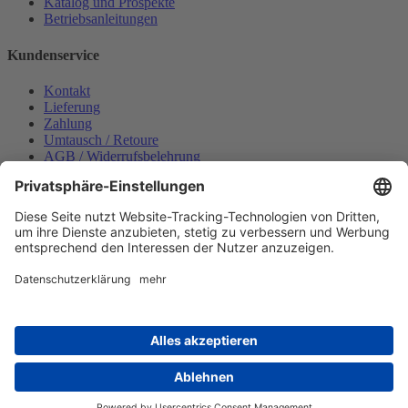
Katalog und Prospekte
Betriebsanleitungen
Kundenservice
Kontakt
Lieferung
Zahlung
Umtausch / Retoure
AGB / Widerrufsbelehrung
Onlinesupport
Datenschutzerklärung
Impressum
Bestellung widerrufen
Mein konto
Anmelden
Warenkorb anzeigen
Zahlungsmöglichkeiten