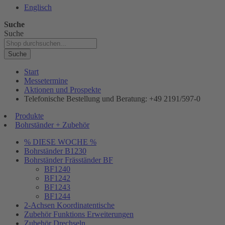
Englisch
Suche
Suche
Suche
Start
Messetermine
Aktionen und Prospekte
Telefonische Bestellung und Beratung: +49 2191/597-0
Produkte
Bohrständer + Zubehör
% DIESE WOCHE %
Bohrständer B1230
Bohrständer Fräsständer BF
BF1240
BF1242
BF1243
BF1244
2-Achsen Koordinatentische
Zubehör Funktions Erweiterungen
Zubehör Drechseln