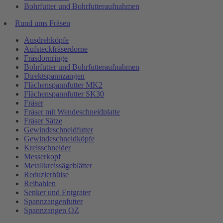
Bohrfutter und Bohrfutteraufnahmen
Rund ums Fräsen
Ausdrehköpfe
Aufsteckfräserdorne
Fräsdornringe
Bohrfutter und Bohrfutteraufnahmen
Direktspannzangen
Flächenspannfutter MK2
Flächenspannfutter SK30
Fräser
Fräser mit Wendeschneidplatte
Fräser Sätze
Gewindeschneidfutter
Gewindeschneidköpfe
Kreisschneider
Messerkopf
Metallkreissägeblätter
Reduzierhülse
Reibahlen
Senker und Entgrater
Spannzangenfutter
Spannzangen OZ