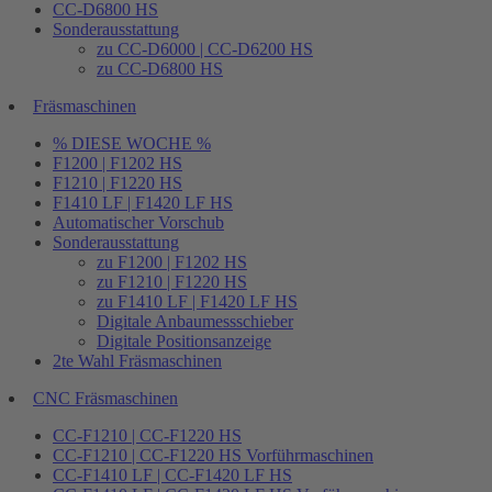
CC-D6800 HS
Sonderausstattung
zu CC-D6000 | CC-D6200 HS
zu CC-D6800 HS
Fräsmaschinen
% DIESE WOCHE %
F1200 | F1202 HS
F1210 | F1220 HS
F1410 LF | F1420 LF HS
Automatischer Vorschub
Sonderausstattung
zu F1200 | F1202 HS
zu F1210 | F1220 HS
zu F1410 LF | F1420 LF HS
Digitale Anbaumessschieber
Digitale Positionsanzeige
2te Wahl Fräsmaschinen
CNC Fräsmaschinen
CC-F1210 | CC-F1220 HS
CC-F1210 | CC-F1220 HS Vorführmaschinen
CC-F1410 LF | CC-F1420 LF HS