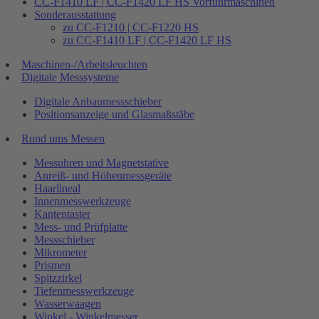
CC-F1410 LF | CC-F1420 LF HS Vorführmaschinen
Sonderausstattung
zu CC-F1210 | CC-F1220 HS
zu CC-F1410 LF | CC-F1420 LF HS
Maschinen-/Arbeitsleuchten
Digitale Messsysteme
Digitale Anbaumessschieber
Positionsanzeige und Glasmaßstäbe
Rund ums Messen
Messuhren und Magnetstative
Anreiß- und Höhenmessgeräte
Haarlineal
Innenmesswerkzeuge
Kantentaster
Mess- und Prüfplatte
Messschieber
Mikrometer
Prismen
Spitzzirkel
Tiefenmesswerkzeuge
Wasserwaagen
Winkel - Winkelmesser