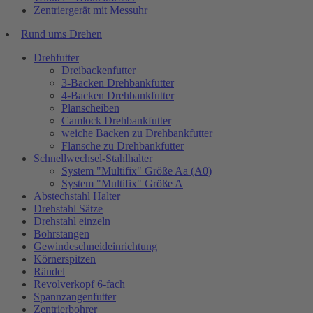
Zentriergerät mit Messuhr
Rund ums Drehen
Drehfutter
Dreibackenfutter
3-Backen Drehbankfutter
4-Backen Drehbankfutter
Planscheiben
Camlock Drehbankfutter
weiche Backen zu Drehbankfutter
Flansche zu Drehbankfutter
Schnellwechsel-Stahlhalter
System "Multifix" Größe Aa (A0)
System "Multifix" Größe A
Abstechstahl Halter
Drehstahl Sätze
Drehstahl einzeln
Bohrstangen
Gewindeschneideinrichtung
Körnerspitzen
Rändel
Revolverkopf 6-fach
Spannzangenfutter
Zentrierbohrer