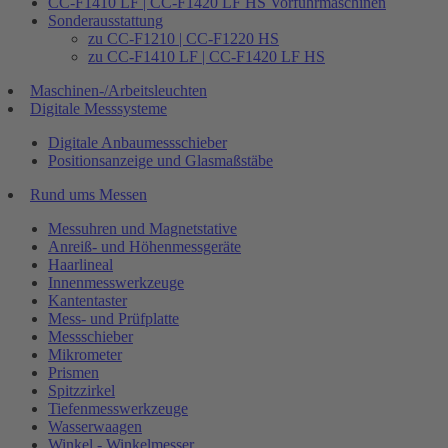
CC-F1410 LF | CC-F1420 LF HS Vorführmaschinen
Sonderausstattung
zu CC-F1210 | CC-F1220 HS
zu CC-F1410 LF | CC-F1420 LF HS
Maschinen-/Arbeitsleuchten
Digitale Messsysteme
Digitale Anbaumessschieber
Positionsanzeige und Glasmaßstäbe
Rund ums Messen
Messuhren und Magnetstative
Anreiß- und Höhenmessgeräte
Haarlineal
Innenmesswerkzeuge
Kantentaster
Mess- und Prüfplatte
Messschieber
Mikrometer
Prismen
Spitzzirkel
Tiefenmesswerkzeuge
Wasserwaagen
Winkel - Winkelmesser