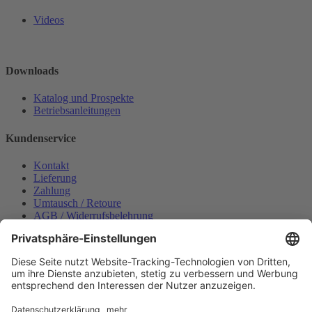
Videos
Downloads
Katalog und Prospekte
Betriebsanleitungen
Kundenservice
Kontakt
Lieferung
Zahlung
Umtausch / Retoure
AGB / Widerrufsbelehrung
Onlinesupport
Datenschutzerklärung
Impressum
Bestellung widerrufen
Mein konto