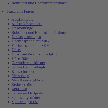
Bohrfutter und Bohrfutteraufnahmen
Rund ums Fräsen
Ausdrehköpfe
Aufsteckfräserdorne
Fräsdornringe
Bohrfutter und Bohrfutteraufnahmen
Direktspannzangen
Flächenspannfutter MK2
Flächenspannfutter SK30
Fräser
Fräser mit Wendeschneidplatte
Fräser Sätze
Gewindeschneidfutter
Gewindeschneidköpfe
Kreisschneider
Messerkopf
Metallkreissägeblätter
Reduzierhülse
Reibahlen
Senker und Entgrater
Spannzangenfutter
Spannzangen OZ