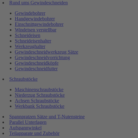
Rund ums Gewindeschneiden
Gewindebohrer
Handgewindebohrer
Einschnittgewindebohrer
Windeisen verstellbar
Schneideisen
Schneideisenhalter
Werkzeughalter
Gewindeschneidwerkzeug Sätze
Gewindeschneidvorrichtung
Gewindeschneidköpfe
Gewindeschneidfutter
Schraubstöcke
Maschinenschraubstöcke
Niederzug Schraubstöcke
Achsen Schraubstöcke
Werkbank Schraubstöcke
Spannpratzen Sätze und T-Nutensteine
Parallel Unterlagen
Aufspannwinkel
Teilapparate und Zubehör