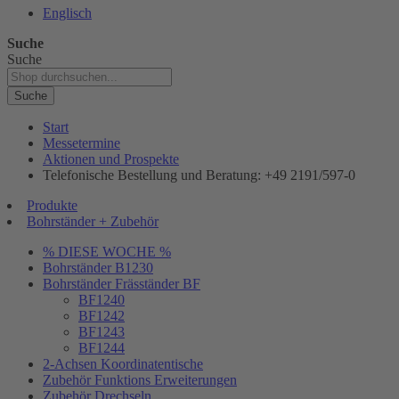
Englisch
Suche
Suche
Suche
Start
Messetermine
Aktionen und Prospekte
Telefonische Bestellung und Beratung: +49 2191/597-0
Produkte
Bohrständer + Zubehör
% DIESE WOCHE %
Bohrständer B1230
Bohrständer Fräsständer BF
BF1240
BF1242
BF1243
BF1244
2-Achsen Koordinatentische
Zubehör Funktions Erweiterungen
Zubehör Drechseln