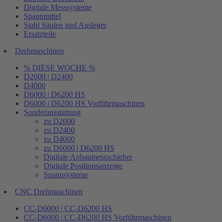
Digitale Messsysteme
Spannmittel
Stahl Säulen und Ausleger
Ersatzteile
Drehmaschinen
% DIESE WOCHE %
D2000 | D2400
D4000
D6000 | D6200 HS
D6000 | D6200 HS Vorführmaschinen
Sonderausstattung
zu D2000
zu D2400
zu D4000
zu D6000 | D6200 HS
Digitale Anbaumessschieber
Digitale Positionsanzeige
Spannsysteme
CNC Drehmaschinen
CC-D6000 | CC-D6200 HS
CC-D6000 | CC-D6200 HS Vorführmaschinen