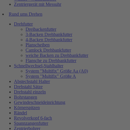
Zentriergerät mit Messuhr
Rund ums Drehen
Drehfutter
Dreibackenfutter
3-Backen Drehbankfutter
4-Backen Drehbankfutter
Planscheiben
Camlock Drehbankfutter
weiche Backen zu Drehbankfutter
Flansche zu Drehbankfutter
Schnellwechsel-Stahlhalter
System "Multifix" Größe Aa (A0)
System "Multifix" Größe A
Abstechstahl Halter
Drehstahl Sätze
Drehstahl einzeln
Bohrstangen
Gewindeschneideinrichtung
Körnerspitzen
Rändel
Revolverkopf 6-fach
Spannzangenfutter
Zentrierbohrer