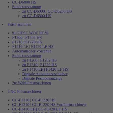
CC-D6800 HS
Sonderausstattung
zu CC-D6000 | CC-D6200 HS
zu CC-D6800 HS
Fräsmaschinen
% DIESE WOCHE %
F1200 | F1202 HS
F1210 | F1220 HS
F1410 LF | F1420 LF HS
Automatischer Vorschub
Sonderausstattung
zu F1200 | F1202 HS
zu F1210 | F1220 HS
zu F1410 LF | F1420 LF HS
Digitale Anbaumessschieber
Digitale Positionsanzeige
2te Wahl Fräsmaschinen
CNC Fräsmaschinen
CC-F1210 | CC-F1220 HS
CC-F1210 | CC-F1220 HS Vorführmaschinen
CC-F1410 LF | CC-F1420 LF HS