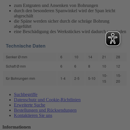
zum Entgraten und Ansenken von Bohrungen
durch den besonderen Spanwinkel wird der Span leicht
abgeschält
die Späne werden sicher durch die schräge Bohrung
abgeführt
eine Beschädigung des Werkstückes wird dadurch vermieden
Technische Daten
Senker Ø mm
6
10
14
21
28
Schaft Ø mm
6
6
8
10
12
10-
15-
für Bohrungen mm
1-4
2-5
5-10
15
20
Suchbegriffe
Datenschutz und Cookie-Richtlinien
Erweiterte Suche
Bestellungen und Rücksendungen
Kontaktieren Sie uns
Informationen