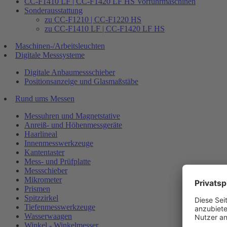
CC-F1410 LF | CC-F1420 LF HS Vorführmaschinen
Sonderausstattung
zu CC-F1210 | CC-F1220 HS
zu CC-F1410 LF | CC-F1420 LF HS
Maschinen-/Arbeitsleuchten
Digitale Messsysteme
Digitale Anbaumessschieber
Positionsanzeige und Glasmaßstäbe
Rund ums Messen
Messuhren und Magnetstative
Anreiß- und Höhenmessgeräte
Haarlineal
Innenmesswerkzeuge
Kantentaster
Mess- und Prüfplatte
Messschieber
Mikrometer
Prismen
Spitzzirkel
Tiefenmesswerkzeuge
Wasserwaagen
Winkel - Winkelmesser