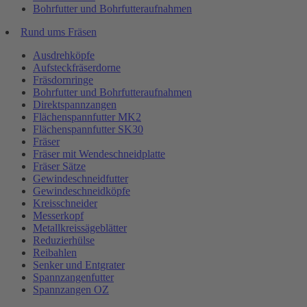
Bohrfutter und Bohrfutteraufnahmen
Rund ums Fräsen
Ausdrehköpfe
Aufsteckfräserdorne
Fräsdornringe
Bohrfutter und Bohrfutteraufnahmen
Direktspannzangen
Flächenspannfutter MK2
Flächenspannfutter SK30
Fräser
Fräser mit Wendeschneidplatte
Fräser Sätze
Gewindeschneidfutter
Gewindeschneidköpfe
Kreisschneider
Messerkopf
Metallkreissägeblätter
Reduzierhülse
Reibahlen
Senker und Entgrater
Spannzangenfutter
Spannzangen OZ