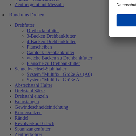
Zentriergerät mit Messuhr
Rund ums Drehen
Drehfutter
Dreibackenfutter
3-Backen Drehbankfutter
4-Backen Drehbankfutter
Planscheiben
Camlock Drehbankfutter
weiche Backen zu Drehbankfutter
Flansche zu Drehbankfutter
Schnellwechsel-Stahlhalter
System "Multifix" Größe Aa (A0)
System "Multifix" Größe A
Abstechstahl Halter
Drehstahl Sätze
Drehstahl einzeln
Bohrstangen
Gewindeschneideinrichtung
Körnerspitzen
Rändel
Revolverkopf 6-fach
Spannzangenfutter
Zentrierbohrer