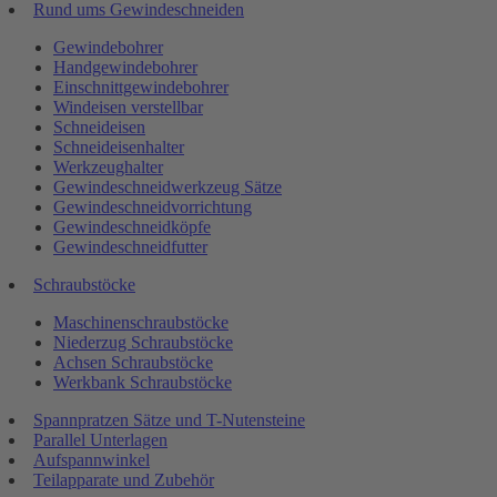
Rund ums Gewindeschneiden
Gewindebohrer
Handgewindebohrer
Einschnittgewindebohrer
Windeisen verstellbar
Schneideisen
Schneideisenhalter
Werkzeughalter
Gewindeschneidwerkzeug Sätze
Gewindeschneidvorrichtung
Gewindeschneidköpfe
Gewindeschneidfutter
Schraubstöcke
Maschinenschraubstöcke
Niederzug Schraubstöcke
Achsen Schraubstöcke
Werkbank Schraubstöcke
Spannpratzen Sätze und T-Nutensteine
Parallel Unterlagen
Aufspannwinkel
Teilapparate und Zubehör