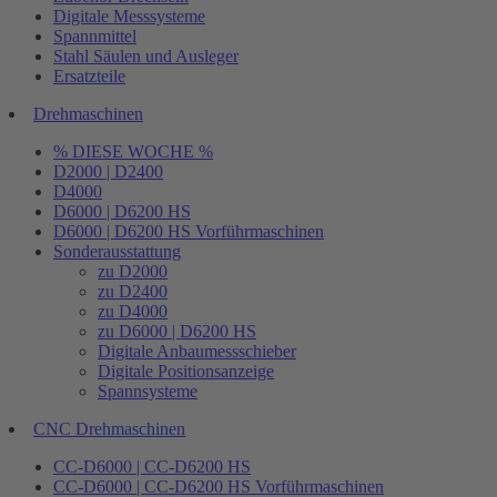
Digitale Messsysteme
Spannmittel
Stahl Säulen und Ausleger
Ersatzteile
Drehmaschinen
% DIESE WOCHE %
D2000 | D2400
D4000
D6000 | D6200 HS
D6000 | D6200 HS Vorführmaschinen
Sonderausstattung
zu D2000
zu D2400
zu D4000
zu D6000 | D6200 HS
Digitale Anbaumessschieber
Digitale Positionsanzeige
Spannsysteme
CNC Drehmaschinen
CC-D6000 | CC-D6200 HS
CC-D6000 | CC-D6200 HS Vorführmaschinen