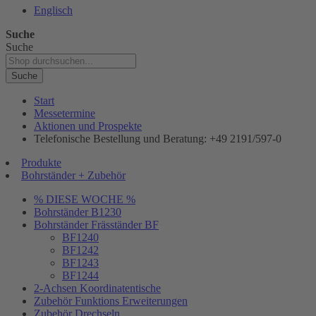
Englisch
Suche
Suche
Suche
Start
Messetermine
Aktionen und Prospekte
Telefonische Bestellung und Beratung: +49 2191/597-0
Produkte
Bohrständer + Zubehör
% DIESE WOCHE %
Bohrständer B1230
Bohrständer Fräsständer BF
BF1240
BF1242
BF1243
BF1244
2-Achsen Koordinatentische
Zubehör Funktions Erweiterungen
Zubehör Drechseln