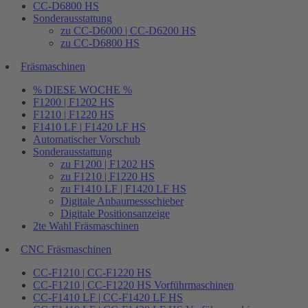
CC-D6800 HS
Sonderausstattung
zu CC-D6000 | CC-D6200 HS
zu CC-D6800 HS
Fräsmaschinen
% DIESE WOCHE %
F1200 | F1202 HS
F1210 | F1220 HS
F1410 LF | F1420 LF HS
Automatischer Vorschub
Sonderausstattung
zu F1200 | F1202 HS
zu F1210 | F1220 HS
zu F1410 LF | F1420 LF HS
Digitale Anbaumessschieber
Digitale Positionsanzeige
2te Wahl Fräsmaschinen
CNC Fräsmaschinen
CC-F1210 | CC-F1220 HS
CC-F1210 | CC-F1220 HS Vorführmaschinen
CC-F1410 LF | CC-F1420 LF HS