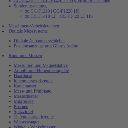
CC-F1410 LF | CC-F1420 LF HS Vorführmaschinen
Sonderausstattung
zu CC-F1210 | CC-F1220 HS
zu CC-F1410 LF | CC-F1420 LF HS
Maschinen-/Arbeitsleuchten
Digitale Messsysteme
Digitale Anbaumessschieber
Positionsanzeige und Glasmaßstäbe
Rund ums Messen
Messuhren und Magnetstative
Anreiß- und Höhenmessgeräte
Haarlineal
Innenmesswerkzeuge
Kantentaster
Mess- und Prüfplatte
Messschieber
Mikrometer
Prismen
Spitzzirkel
Tiefenmesswerkzeuge
Wasserwaagen
Winkel - Winkelmesser