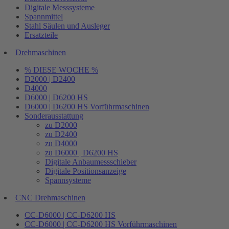
Digitale Messsysteme
Spannmittel
Stahl Säulen und Ausleger
Ersatzteile
Drehmaschinen
% DIESE WOCHE %
D2000 | D2400
D4000
D6000 | D6200 HS
D6000 | D6200 HS Vorführmaschinen
Sonderausstattung
zu D2000
zu D2400
zu D4000
zu D6000 | D6200 HS
Digitale Anbaumessschieber
Digitale Positionsanzeige
Spannsysteme
CNC Drehmaschinen
CC-D6000 | CC-D6200 HS
CC-D6000 | CC-D6200 HS Vorführmaschinen