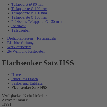
Teilapparat Ø 80 mm
Teilapparate Ø 100 mm
Teilapparate Ø 110 mm
Teilapparate Ø 150 mm
Präzisions Teilapparat Ø 150 mm
Reitstock
Teilscheiben
Drehdornpressen + Räumnadeln
Blechbearbeitung
Werkstattbedarf
2te Wahl und Restposten
Flachsenker Satz HSS
Home
Rund ums Fräsen
Senker und Entgrater
Flachsenker Satz HSS
Verfügbarkeit:
Nicht Lieferbar
Artikelnummer:
11991