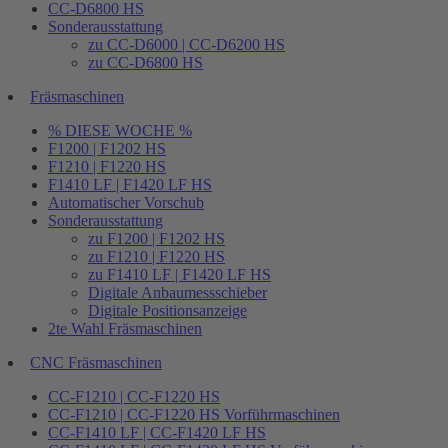
CC-D6800 HS
Sonderausstattung
zu CC-D6000 | CC-D6200 HS
zu CC-D6800 HS
Fräsmaschinen
% DIESE WOCHE %
F1200 | F1202 HS
F1210 | F1220 HS
F1410 LF | F1420 LF HS
Automatischer Vorschub
Sonderausstattung
zu F1200 | F1202 HS
zu F1210 | F1220 HS
zu F1410 LF | F1420 LF HS
Digitale Anbaumessschieber
Digitale Positionsanzeige
2te Wahl Fräsmaschinen
CNC Fräsmaschinen
CC-F1210 | CC-F1220 HS
CC-F1210 | CC-F1220 HS Vorführmaschinen
CC-F1410 LF | CC-F1420 LF HS