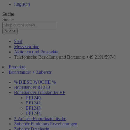
Englisch
Suche
Suche
Suche
Start
Messetermine
Aktionen und Prospekte
Telefonische Bestellung und Beratung: +49 2191/597-0
Produkte
Bohrständer + Zubehör
% DIESE WOCHE %
Bohrständer B1230
Bohrständer Fräsständer BF
BF1240
BF1242
BF1243
BF1244
2-Achsen Koordinatentische
Zubehör Funktions Erweiterungen
Zubehör Drechseln