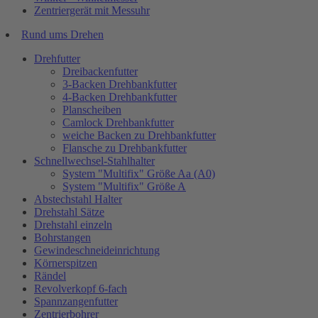
Zentriergerät mit Messuhr
Rund ums Drehen
Drehfutter
Dreibackenfutter
3-Backen Drehbankfutter
4-Backen Drehbankfutter
Planscheiben
Camlock Drehbankfutter
weiche Backen zu Drehbankfutter
Flansche zu Drehbankfutter
Schnellwechsel-Stahlhalter
System "Multifix" Größe Aa (A0)
System "Multifix" Größe A
Abstechstahl Halter
Drehstahl Sätze
Drehstahl einzeln
Bohrstangen
Gewindeschneideinrichtung
Körnerspitzen
Rändel
Revolverkopf 6-fach
Spannzangenfutter
Zentrierbohrer