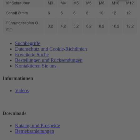
für Schrauben
M3
M4
M5
M6
M8
M10
M12
Schaft Ø mm
6
6
6
8
10
12
12
Führungszapfen Ø
3,2
4,2
5,2
6,2
8,2
10,2
12,2
mm
Suchbegriffe
Datenschutz und Cookie-Richtlinien
Erweiterte Suche
Bestellungen und Rücksendungen
Kontaktieren Sie uns
Informationen
Videos
Downloads
Katalog und Prospekte
Betriebsanleitungen