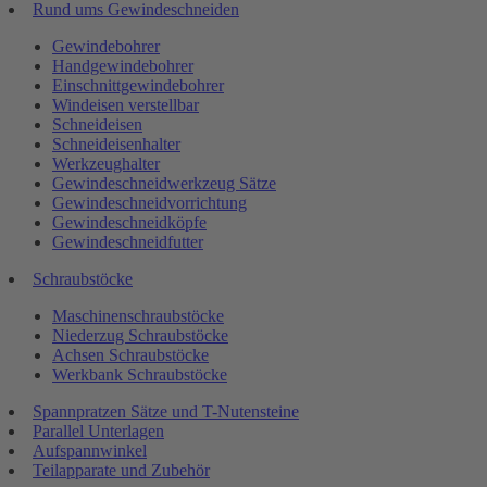
Rund ums Gewindeschneiden
Gewindebohrer
Handgewindebohrer
Einschnittgewindebohrer
Windeisen verstellbar
Schneideisen
Schneideisenhalter
Werkzeughalter
Gewindeschneidwerkzeug Sätze
Gewindeschneidvorrichtung
Gewindeschneidköpfe
Gewindeschneidfutter
Schraubstöcke
Maschinenschraubstöcke
Niederzug Schraubstöcke
Achsen Schraubstöcke
Werkbank Schraubstöcke
Spannpratzen Sätze und T-Nutensteine
Parallel Unterlagen
Aufspannwinkel
Teilapparate und Zubehör