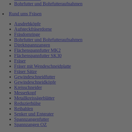
Bohrfutter und Bohrfutteraufnahmen
Rund ums Fräsen
Ausdrehköpfe
Aufsteckfräserdorne
Fräsdornringe
Bohrfutter und Bohrfutteraufnahmen
Direktspannzangen
Flächenspannfutter MK2
Flächenspannfutter SK30
Fräser
Fräser mit Wendeschneidplatte
Fräser Sätze
Gewindeschneidfutter
Gewindeschneidköpfe
Kreisschneider
Messerkopf
Metallkreissägeblätter
Reduzierhülse
Reibahlen
Senker und Entgrater
Spannzangenfutter
Spannzangen OZ