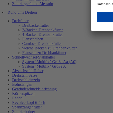
Zentriergerät mit Messuhr
Rund ums Drehen
Drehfutter
Dreibackenfutter
3-Backen Drehbankfutter
4-Backen Drehbankfutter
Planscheiben
Camlock Drehbankfutter
weiche Backen zu Drehbankfutter
Flansche zu Drehbankfutter
Schnellwechsel-Stahlhalter
System "Multifix" Größe Aa (A0)
System "Multifix" Größe A
Abstechstahl Halter
Drehstahl Sätze
Drehstahl einzeln
Bohrstangen
Gewindeschneideinrichtung
Körnerspitzen
Rändel
Revolverkopf 6-fach
Spannzangenfutter
Zentrierbohrer