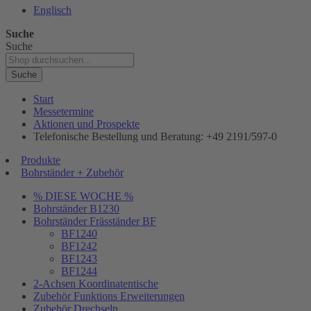
Englisch
Suche
Suche
Suche
Start
Messetermine
Aktionen und Prospekte
Telefonische Bestellung und Beratung: +49 2191/597-0
Produkte
Bohrständer + Zubehör
% DIESE WOCHE %
Bohrständer B1230
Bohrständer Fräsständer BF
BF1240
BF1242
BF1243
BF1244
2-Achsen Koordinatentische
Zubehör Funktions Erweiterungen
Zubehör Drechseln