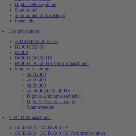
Digitale Messsysteme
Spannmittel
Stahl Säulen und Ausleger
Ersatzteile
Drehmaschinen
% DIESE WOCHE %
D2000 | D2400
D4000
D6000 | D6200 HS
D6000 | D6200 HS Vorführmaschinen
Sonderausstattung
zu D2000
zu D2400
zu D4000
zu D6000 | D6200 HS
Digitale Anbaumessschieber
Digitale Positionsanzeige
Spannsysteme
CNC Drehmaschinen
CC-D6000 | CC-D6200 HS
CC-D6000 | CC-D6200 HS Vorführmaschinen