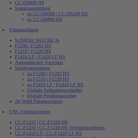
CC-D6800 HS
Sonderausstattung
zu CC-D6000 | CC-D6200 HS
zu CC-D6800 HS
Fräsmaschinen
% DIESE WOCHE %
F1200 | F1202 HS
F1210 | F1220 HS
F1410 LF | F1420 LF HS
Automatischer Vorschub
Sonderausstattung
zu F1200 | F1202 HS
zu F1210 | F1220 HS
zu F1410 LF | F1420 LF HS
Digitale Anbaumessschieber
Digitale Positionsanzeige
2te Wahl Fräsmaschinen
CNC Fräsmaschinen
CC-F1210 | CC-F1220 HS
CC-F1210 | CC-F1220 HS Vorführmaschinen
CC-F1410 LF | CC-F1420 LF HS