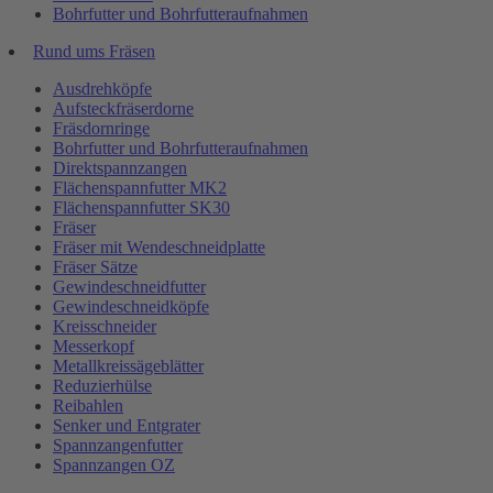
Bohrfutter und Bohrfutteraufnahmen
Rund ums Fräsen
Ausdrehköpfe
Aufsteckfräserdorne
Fräsdornringe
Bohrfutter und Bohrfutteraufnahmen
Direktspannzangen
Flächenspannfutter MK2
Flächenspannfutter SK30
Fräser
Fräser mit Wendeschneidplatte
Fräser Sätze
Gewindeschneidfutter
Gewindeschneidköpfe
Kreisschneider
Messerkopf
Metallkreissägeblätter
Reduzierhülse
Reibahlen
Senker und Entgrater
Spannzangenfutter
Spannzangen OZ