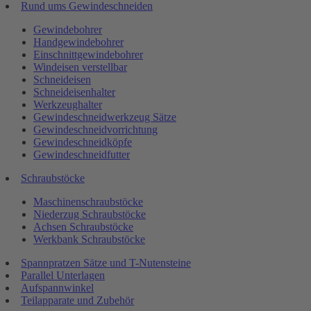
Rund ums Gewindeschneiden
Gewindebohrer
Handgewindebohrer
Einschnittgewindebohrer
Windeisen verstellbar
Schneideisen
Schneideisenhalter
Werkzeughalter
Gewindeschneidwerkzeug Sätze
Gewindeschneidvorrichtung
Gewindeschneidköpfe
Gewindeschneidfutter
Schraubstöcke
Maschinenschraubstöcke
Niederzug Schraubstöcke
Achsen Schraubstöcke
Werkbank Schraubstöcke
Spannpratzen Sätze und T-Nutensteine
Parallel Unterlagen
Aufspannwinkel
Teilapparate und Zubehör