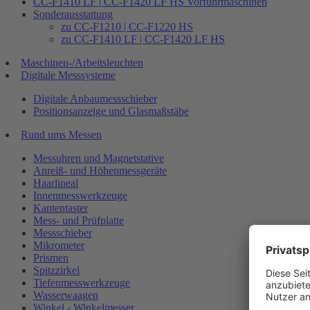
CC-F1410 LF | CC-F1420 LF HS Vorführmaschinen
Sonderausstattung
zu CC-F1210 | CC-F1220 HS
zu CC-F1410 LF | CC-F1420 LF HS
Maschinen-/Arbeitsleuchten
Digitale Messsysteme
Digitale Anbaumessschieber
Positionsanzeige und Glasmaßstäbe
Rund ums Messen
Messuhren und Magnetstative
Anreiß- und Höhenmessgeräte
Haarlineal
Innenmesswerkzeuge
Kantentaster
Mess- und Prüfplatte
Messschieber
Mikrometer
Prismen
Spitzzirkel
Tiefenmesswerkzeuge
Wasserwaagen
Winkel - Winkelmesser