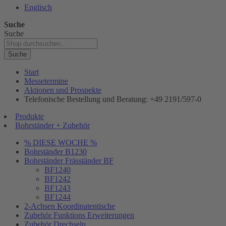
Englisch
Suche
Suche
Suche
Start
Messetermine
Aktionen und Prospekte
Telefonische Bestellung und Beratung: +49 2191/597-0
Produkte
Bohrständer + Zubehör
% DIESE WOCHE %
Bohrständer B1230
Bohrständer Fräsständer BF
BF1240
BF1242
BF1243
BF1244
2-Achsen Koordinatentische
Zubehör Funktions Erweiterungen
Zubehör Drechseln