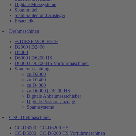
Digitale Messsysteme
Spannmittel
Stahl Säulen und Ausleger
Ersatzteile
Drehmaschinen
% DIESE WOCHE %
D2000 | D2400
D4000
D6000 | D6200 HS
D6000 | D6200 HS Vorführmaschinen
Sonderausstattung
zu D2000
zu D2400
zu D4000
zu D6000 | D6200 HS
Digitale Anbaumessschieber
Digitale Positionsanzeige
Spannsysteme
CNC Drehmaschinen
CC-D6000 | CC-D6200 HS
CC-D6000 | CC-D6200 HS Vorführmaschinen