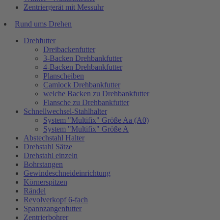
Zentriergerät mit Messuhr
Rund ums Drehen
Drehfutter
Dreibackenfutter
3-Backen Drehbankfutter
4-Backen Drehbankfutter
Planscheiben
Camlock Drehbankfutter
weiche Backen zu Drehbankfutter
Flansche zu Drehbankfutter
Schnellwechsel-Stahlhalter
System "Multifix" Größe Aa (A0)
System "Multifix" Größe A
Abstechstahl Halter
Drehstahl Sätze
Drehstahl einzeln
Bohrstangen
Gewindeschneideinrichtung
Körnerspitzen
Rändel
Revolverkopf 6-fach
Spannzangenfutter
Zentrierbohrer