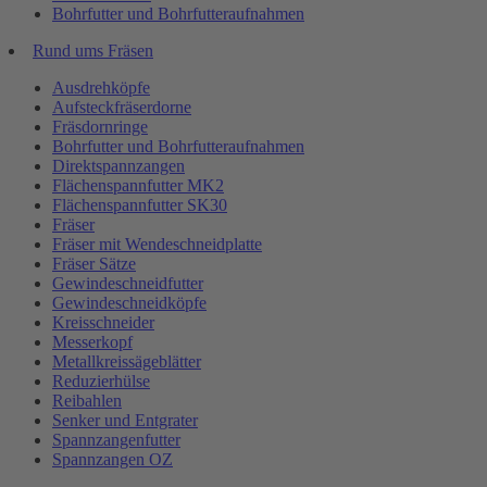
Bohrfutter und Bohrfutteraufnahmen
Rund ums Fräsen
Ausdrehköpfe
Aufsteckfräserdorne
Fräsdornringe
Bohrfutter und Bohrfutteraufnahmen
Direktspannzangen
Flächenspannfutter MK2
Flächenspannfutter SK30
Fräser
Fräser mit Wendeschneidplatte
Fräser Sätze
Gewindeschneidfutter
Gewindeschneidköpfe
Kreisschneider
Messerkopf
Metallkreissägeblätter
Reduzierhülse
Reibahlen
Senker und Entgrater
Spannzangenfutter
Spannzangen OZ