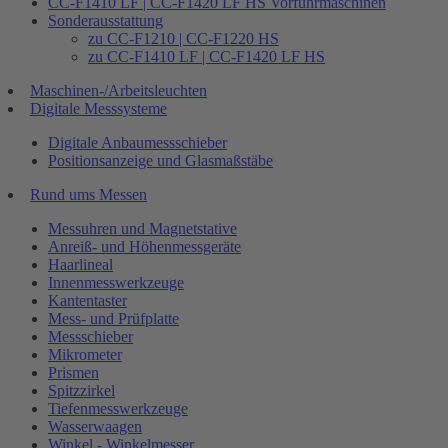
CC-F1410 LF | CC-F1420 LF HS Vorführmaschinen
Sonderausstattung
zu CC-F1210 | CC-F1220 HS
zu CC-F1410 LF | CC-F1420 LF HS
Maschinen-/Arbeitsleuchten
Digitale Messsysteme
Digitale Anbaumessschieber
Positionsanzeige und Glasmaßstäbe
Rund ums Messen
Messuhren und Magnetstative
Anreiß- und Höhenmessgeräte
Haarlineal
Innenmesswerkzeuge
Kantentaster
Mess- und Prüfplatte
Messschieber
Mikrometer
Prismen
Spitzzirkel
Tiefenmesswerkzeuge
Wasserwaagen
Winkel - Winkelmesser