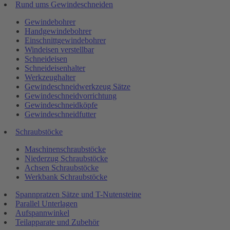
Rund ums Gewindeschneiden
Gewindebohrer
Handgewindebohrer
Einschnittgewindebohrer
Windeisen verstellbar
Schneideisen
Schneideisenhalter
Werkzeughalter
Gewindeschneidwerkzeug Sätze
Gewindeschneidvorrichtung
Gewindeschneidköpfe
Gewindeschneidfutter
Schraubstöcke
Maschinenschraubstöcke
Niederzug Schraubstöcke
Achsen Schraubstöcke
Werkbank Schraubstöcke
Spannpratzen Sätze und T-Nutensteine
Parallel Unterlagen
Aufspannwinkel
Teilapparate und Zubehör