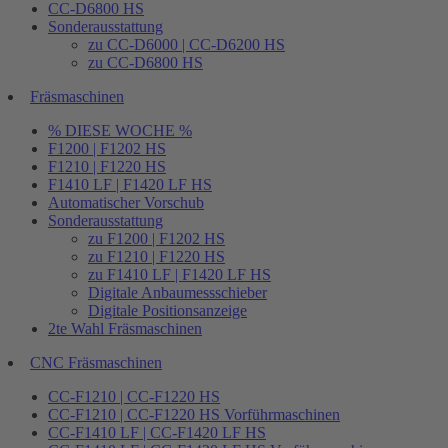
CC-D6800 HS
Sonderausstattung
zu CC-D6000 | CC-D6200 HS
zu CC-D6800 HS
Fräsmaschinen
% DIESE WOCHE %
F1200 | F1202 HS
F1210 | F1220 HS
F1410 LF | F1420 LF HS
Automatischer Vorschub
Sonderausstattung
zu F1200 | F1202 HS
zu F1210 | F1220 HS
zu F1410 LF | F1420 LF HS
Digitale Anbaumessschieber
Digitale Positionsanzeige
2te Wahl Fräsmaschinen
CNC Fräsmaschinen
CC-F1210 | CC-F1220 HS
CC-F1210 | CC-F1220 HS Vorführmaschinen
CC-F1410 LF | CC-F1420 LF HS