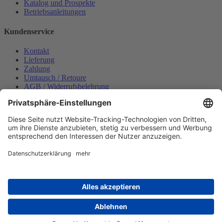
Katalog und Prospekte
Betriebsanleitungen
Kundenservice
Kontakt
Lieferung
Zahlung
Umtausch / Retoure
AGB / Widerrufsbelehrung
Onlinesupport
Datenschutzerklärung
Impressum
Bestellung widerrufen
Mein konto
Anmelden
Warenkorb anzeigen
Zahlungsmöglichkeiten