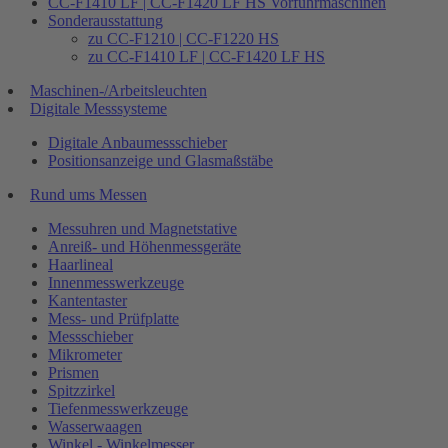
CC-F1410 LF | CC-F1420 LF HS Vorführmaschinen
Sonderausstattung
zu CC-F1210 | CC-F1220 HS
zu CC-F1410 LF | CC-F1420 LF HS
Maschinen-/Arbeitsleuchten
Digitale Messsysteme
Digitale Anbaumessschieber
Positionsanzeige und Glasmaßstäbe
Rund ums Messen
Messuhren und Magnetstative
Anreiß- und Höhenmessgeräte
Haarlineal
Innenmesswerkzeuge
Kantentaster
Mess- und Prüfplatte
Messschieber
Mikrometer
Prismen
Spitzzirkel
Tiefenmesswerkzeuge
Wasserwaagen
Winkel - Winkelmesser