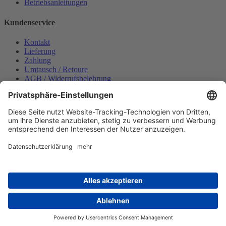
Betriebsanleitungen
Kundenservice
Kontakt
Lieferung
Zahlung
Umtausch / Retoure
AGB / Widerrufsbelehrung
Onlinesupport
Datenschutzerklärung
Impressum
Bestellung widerrufen
Mein konto
Anmelden
Warenkorb anzeigen
Zahlungsmöglichkeiten
Copyright © 2025 Wabeco