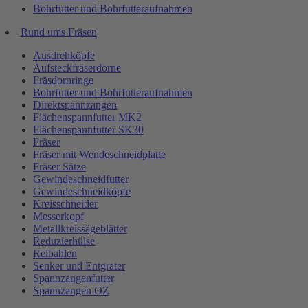
Bohrfutter und Bohrfutteraufnahmen
Rund ums Fräsen
Ausdrehköpfe
Aufsteckfräserdorne
Fräsdornringe
Bohrfutter und Bohrfutteraufnahmen
Direktspannzangen
Flächenspannfutter MK2
Flächenspannfutter SK30
Fräser
Fräser mit Wendeschneidplatte
Fräser Sätze
Gewindeschneidfutter
Gewindeschneidköpfe
Kreisschneider
Messerkopf
Metallkreissägeblätter
Reduzierhülse
Reibahlen
Senker und Entgrater
Spannzangenfutter
Spannzangen OZ