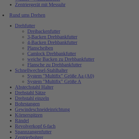
Zentriergerät mit Messuhr
Rund ums Drehen
Drehfutter
Dreibackenfutter
3-Backen Drehbankfutter
4-Backen Drehbankfutter
Planscheiben
Camlock Drehbankfutter
weiche Backen zu Drehbankfutter
Flansche zu Drehbankfutter
Schnellwechsel-Stahlhalter
System "Multifix" Größe Aa (A0)
System "Multifix" Größe A
Abstechstahl Halter
Drehstahl Sätze
Drehstahl einzeln
Bohrstangen
Gewindeschneideinrichtung
Körnerspitzen
Rändel
Revolverkopf 6-fach
Spannzangenfutter
Zentrierbohrer