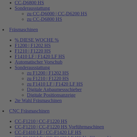
CC-D6800 HS
Sonderausstattung
zu CC-D6000 | CC-D6200 HS
zu CC-D6800 HS
Fräsmaschinen
% DIESE WOCHE %
F1200 | F1202 HS
F1210 | F1220 HS
F1410 LF | F1420 LF HS
Automatischer Vorschub
Sonderausstattung
zu F1200 | F1202 HS
zu F1210 | F1220 HS
zu F1410 LF | F1420 LF HS
Digitale Anbaumessschieber
Digitale Positionsanzeige
2te Wahl Fräsmaschinen
CNC Fräsmaschinen
CC-F1210 | CC-F1220 HS
CC-F1210 | CC-F1220 HS Vorführmaschinen
CC-F1410 LF | CC-F1420 LF HS