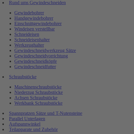
Rund ums Gewindeschneiden
Gewindebohrer
Handgewindebohrer
Einschnittgewindebohrer
Windeisen verstellbar
Schneideisen
Schneideisenhalter
Werkzeughalter
Gewindeschneidwerkzeug Sätze
Gewindeschneidvorrichtung
Gewindeschneidköpfe
Gewindeschneidfutter
Schraubstöcke
Maschinenschraubstöcke
Niederzug Schraubstöcke
Achsen Schraubstöcke
Werkbank Schraubstöcke
Spannpratzen Sätze und T-Nutensteine
Parallel Unterlagen
Aufspannwinkel
Teilapparate und Zubehör