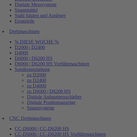
Digitale Messsysteme
Spannmittel
Stahl Säulen und Ausleger
Ersatzteile
Drehmaschinen
% DIESE WOCHE %
D2000 | D2400
D4000
D6000 | D6200 HS
D6000 | D6200 HS Vorführmaschinen
Sonderausstattung
zu D2000
zu D2400
zu D4000
zu D6000 | D6200 HS
Digitale Anbaumessschieber
Digitale Positionsanzeige
Spannsysteme
CNC Drehmaschinen
CC-D6000 | CC-D6200 HS
CC-D6000 | CC-D6200 HS Vorführmaschinen