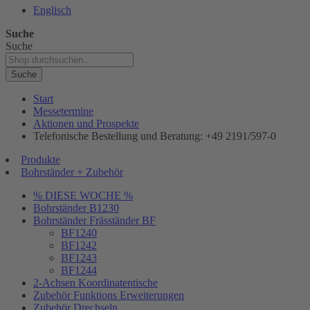
Englisch
Suche
Suche
Suche
Start
Messetermine
Aktionen und Prospekte
Telefonische Bestellung und Beratung: +49 2191/597-0
Produkte
Bohrständer + Zubehör
% DIESE WOCHE %
Bohrständer B1230
Bohrständer Fräsständer BF
BF1240
BF1242
BF1243
BF1244
2-Achsen Koordinatentische
Zubehör Funktions Erweiterungen
Zubehör Drechseln