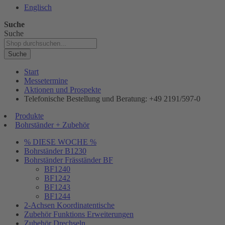
Englisch
Suche
Suche
Suche
Start
Messetermine
Aktionen und Prospekte
Telefonische Bestellung und Beratung: +49 2191/597-0
Produkte
Bohrständer + Zubehör
% DIESE WOCHE %
Bohrständer B1230
Bohrständer Fräsständer BF
BF1240
BF1242
BF1243
BF1244
2-Achsen Koordinatentische
Zubehör Funktions Erweiterungen
Zubehör Drechseln