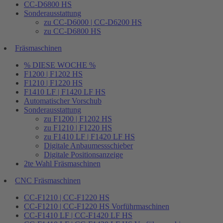
CC-D6800 HS
Sonderausstattung
zu CC-D6000 | CC-D6200 HS
zu CC-D6800 HS
Fräsmaschinen
% DIESE WOCHE %
F1200 | F1202 HS
F1210 | F1220 HS
F1410 LF | F1420 LF HS
Automatischer Vorschub
Sonderausstattung
zu F1200 | F1202 HS
zu F1210 | F1220 HS
zu F1410 LF | F1420 LF HS
Digitale Anbaumessschieber
Digitale Positionsanzeige
2te Wahl Fräsmaschinen
CNC Fräsmaschinen
CC-F1210 | CC-F1220 HS
CC-F1210 | CC-F1220 HS Vorführmaschinen
CC-F1410 LF | CC-F1420 LF HS