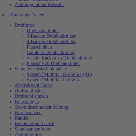
Zentriergerät mit Messuhr
Rund ums Drehen
Drehfutter
Dreibackenfutter
3-Backen Drehbankfutter
4-Backen Drehbankfutter
Planscheiben
Camlock Drehbankfutter
weiche Backen zu Drehbankfutter
Flansche zu Drehbankfutter
Schnellwechsel-Stahlhalter
System "Multifix" Größe Aa (A0)
System "Multifix" Größe A
Abstechstahl Halter
Drehstahl Sätze
Drehstahl einzeln
Bohrstangen
Gewindeschneideinrichtung
Körnerspitzen
Rändel
Revolverkopf 6-fach
Spannzangenfutter
Zentrierbohrer