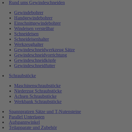
Rund ums Gewindeschneiden
Gewindebohrer
Handgewindebohrer
Einschnittgewindebohrer
Windeisen verstellbar
Schneideisen
Schneideisenhalter
Werkzeughalter
Gewindeschneidwerkzeug Sätze
Gewindeschneidvorrichtung
Gewindeschneidköpfe
Gewindeschneidfutter
Schraubstöcke
Maschinenschraubstöcke
Niederzug Schraubstöcke
Achsen Schraubstöcke
Werkbank Schraubstöcke
Spannpratzen Sätze und T-Nutensteine
Parallel Unterlagen
Aufspannwinkel
Teilapparate und Zubehör