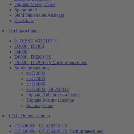
Digitale Messsysteme
Spannmittel
Stahl Säulen und Ausleger
Ersatzteile
Drehmaschinen
% DIESE WOCHE %
D2000 | D2400
D4000
D6000 | D6200 HS
D6000 | D6200 HS Vorführmaschinen
Sonderausstattung
zu D2000
zu D2400
zu D4000
zu D6000 | D6200 HS
Digitale Anbaumessschieber
Digitale Positionsanzeige
Spannsysteme
CNC Drehmaschinen
CC-D6000 | CC-D6200 HS
CC-D6000 | CC-D6200 HS Vorführmaschinen