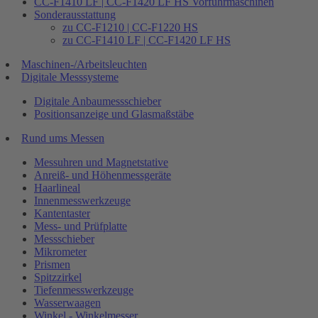
CC-F1410 LF | CC-F1420 LF HS Vorführmaschinen
Sonderausstattung
zu CC-F1210 | CC-F1220 HS
zu CC-F1410 LF | CC-F1420 LF HS
Maschinen-/Arbeitsleuchten
Digitale Messsysteme
Digitale Anbaumessschieber
Positionsanzeige und Glasmaßstäbe
Rund ums Messen
Messuhren und Magnetstative
Anreiß- und Höhenmessgeräte
Haarlineal
Innenmesswerkzeuge
Kantentaster
Mess- und Prüfplatte
Messschieber
Mikrometer
Prismen
Spitzzirkel
Tiefenmesswerkzeuge
Wasserwaagen
Winkel - Winkelmesser