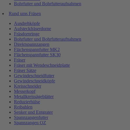
Bohrfutter und Bohrfutteraufnahmen
Rund ums Fräsen
Ausdrehköpfe
Aufsteckfräserdorne
Fräsdornringe
Bohrfutter und Bohrfutteraufnahmen
Direktspannzangen
Flächenspannfutter MK2
Flächenspannfutter SK30
Fräser
Fräser mit Wendeschneidplatte
Fräser Sätze
Gewindeschneidfutter
Gewindeschneidköpfe
Kreisschneider
Messerkopf
Metallkreissägeblätter
Reduzierhülse
Reibahlen
Senker und Entgrater
Spannzangenfutter
Spannzangen OZ