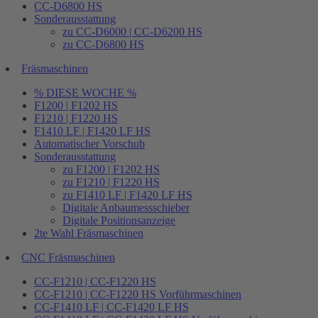
CC-D6800 HS
Sonderausstattung
zu CC-D6000 | CC-D6200 HS
zu CC-D6800 HS
Fräsmaschinen
% DIESE WOCHE %
F1200 | F1202 HS
F1210 | F1220 HS
F1410 LF | F1420 LF HS
Automatischer Vorschub
Sonderausstattung
zu F1200 | F1202 HS
zu F1210 | F1220 HS
zu F1410 LF | F1420 LF HS
Digitale Anbaumessschieber
Digitale Positionsanzeige
2te Wahl Fräsmaschinen
CNC Fräsmaschinen
CC-F1210 | CC-F1220 HS
CC-F1210 | CC-F1220 HS Vorführmaschinen
CC-F1410 LF | CC-F1420 LF HS