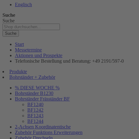
Englisch
Suche
Suche
Suche
Start
Messetermine
Aktionen und Prospekte
Telefonische Bestellung und Beratung: +49 2191/597-0
Produkte
Bohrständer + Zubehör
% DIESE WOCHE %
Bohrständer B1230
Bohrständer Fräsständer BF
BF1240
BF1242
BF1243
BF1244
2-Achsen Koordinatentische
Zubehör Funktions Erweiterungen
Zubehör Drechseln