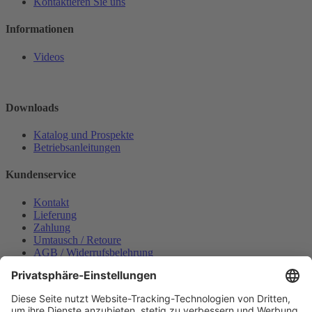
Kontaktieren Sie uns
Informationen
Videos
Downloads
Katalog und Prospekte
Betriebsanleitungen
Kundenservice
Kontakt
Lieferung
Zahlung
Umtausch / Retoure
AGB / Widerrufsbelehrung
Onlinesupport
Datenschutzerklärung
Impressum
Bestellung widerrufen