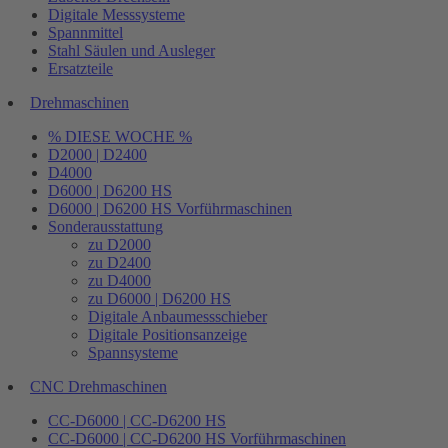
Digitale Messsysteme
Spannmittel
Stahl Säulen und Ausleger
Ersatzteile
Drehmaschinen
% DIESE WOCHE %
D2000 | D2400
D4000
D6000 | D6200 HS
D6000 | D6200 HS Vorführmaschinen
Sonderausstattung
zu D2000
zu D2400
zu D4000
zu D6000 | D6200 HS
Digitale Anbaumessschieber
Digitale Positionsanzeige
Spannsysteme
CNC Drehmaschinen
CC-D6000 | CC-D6200 HS
CC-D6000 | CC-D6200 HS Vorführmaschinen