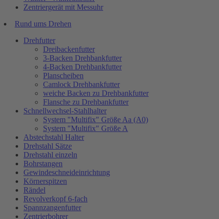
Zentriergerät mit Messuhr
Rund ums Drehen
Drehfutter
Dreibackenfutter
3-Backen Drehbankfutter
4-Backen Drehbankfutter
Planscheiben
Camlock Drehbankfutter
weiche Backen zu Drehbankfutter
Flansche zu Drehbankfutter
Schnellwechsel-Stahlhalter
System "Multifix" Größe Aa (A0)
System "Multifix" Größe A
Abstechstahl Halter
Drehstahl Sätze
Drehstahl einzeln
Bohrstangen
Gewindeschneideinrichtung
Körnerspitzen
Rändel
Revolverkopf 6-fach
Spannzangenfutter
Zentrierbohrer