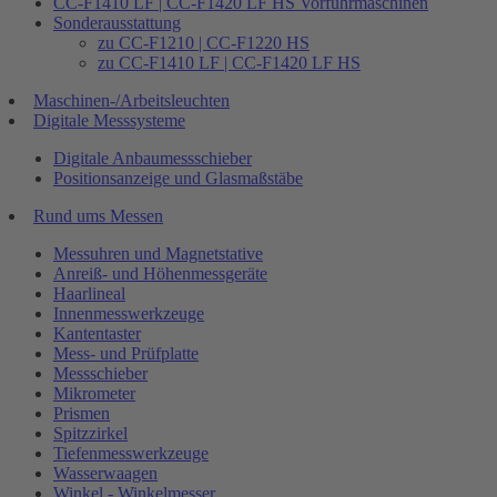
CC-F1410 LF | CC-F1420 LF HS Vorführmaschinen
Sonderausstattung
zu CC-F1210 | CC-F1220 HS
zu CC-F1410 LF | CC-F1420 LF HS
Maschinen-/Arbeitsleuchten
Digitale Messsysteme
Digitale Anbaumessschieber
Positionsanzeige und Glasmaßstäbe
Rund ums Messen
Messuhren und Magnetstative
Anreiß- und Höhenmessgeräte
Haarlineal
Innenmesswerkzeuge
Kantentaster
Mess- und Prüfplatte
Messschieber
Mikrometer
Prismen
Spitzzirkel
Tiefenmesswerkzeuge
Wasserwaagen
Winkel - Winkelmesser