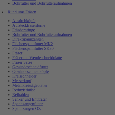
Bohrfutter und Bohrfutteraufnahmen
Rund ums Fräsen
Ausdrehköpfe
Aufsteckfräserdorne
Fräsdornringe
Bohrfutter und Bohrfutteraufnahmen
Direktspannzangen
Flächenspannfutter MK2
Flächenspannfutter SK30
Fräser
Fräser mit Wendeschneidplatte
Fräser Sätze
Gewindeschneidfutter
Gewindeschneidköpfe
Kreisschneider
Messerkopf
Metallkreissägeblätter
Reduzierhülse
Reibahlen
Senker und Entgrater
Spannzangenfutter
Spannzangen OZ