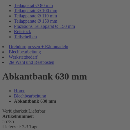
Teilapparat Ø 80 mm
Teilapparate Ø 100 mm
Teilapparate Ø 110 mm
Teilapparate Ø 150 mm
Präzisions Teilapparat Ø 150 mm
Reitstock
Teilscheiben
Drehdornpressen + Räumnadeln
Blechbearbeitung
Werkstattbedarf
2te Wahl und Restposten
Abkantbank 630 mm
Home
Blechbearbeitung
Abkantbank 630 mm
Verfügbarkeit:
Lieferbar
Artikelnummer:
55785
Lieferzeit:
2-3 Tage