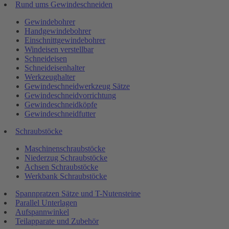
Rund ums Gewindeschneiden
Gewindebohrer
Handgewindebohrer
Einschnittgewindebohrer
Windeisen verstellbar
Schneideisen
Schneideisenhalter
Werkzeughalter
Gewindeschneidwerkzeug Sätze
Gewindeschneidvorrichtung
Gewindeschneidköpfe
Gewindeschneidfutter
Schraubstöcke
Maschinenschraubstöcke
Niederzug Schraubstöcke
Achsen Schraubstöcke
Werkbank Schraubstöcke
Spannpratzen Sätze und T-Nutensteine
Parallel Unterlagen
Aufspannwinkel
Teilapparate und Zubehör