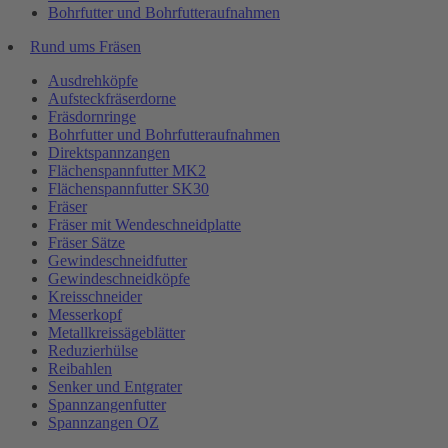
Bohrfutter und Bohrfutteraufnahmen
Rund ums Fräsen
Ausdrehköpfe
Aufsteckfräserdorne
Fräsdornringe
Bohrfutter und Bohrfutteraufnahmen
Direktspannzangen
Flächenspannfutter MK2
Flächenspannfutter SK30
Fräser
Fräser mit Wendeschneidplatte
Fräser Sätze
Gewindeschneidfutter
Gewindeschneidköpfe
Kreisschneider
Messerkopf
Metallkreissägeblätter
Reduzierhülse
Reibahlen
Senker und Entgrater
Spannzangenfutter
Spannzangen OZ