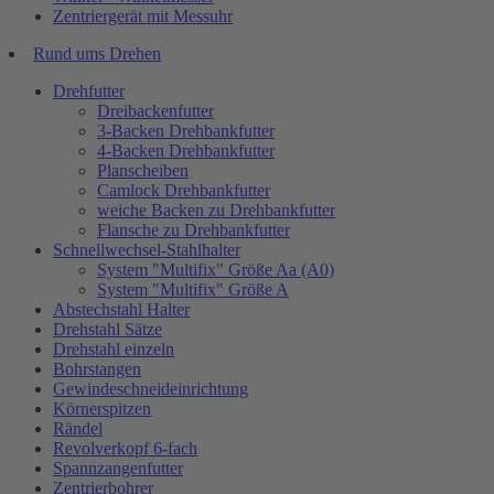
Zentriergerät mit Messuhr
Rund ums Drehen
Drehfutter
Dreibackenfutter
3-Backen Drehbankfutter
4-Backen Drehbankfutter
Planscheiben
Camlock Drehbankfutter
weiche Backen zu Drehbankfutter
Flansche zu Drehbankfutter
Schnellwechsel-Stahlhalter
System "Multifix" Größe Aa (A0)
System "Multifix" Größe A
Abstechstahl Halter
Drehstahl Sätze
Drehstahl einzeln
Bohrstangen
Gewindeschneideinrichtung
Körnerspitzen
Rändel
Revolverkopf 6-fach
Spannzangenfutter
Zentrierbohrer