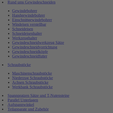
Rund ums Gewindeschneiden
Gewindebohrer
Handgewindebohrer
Einschnittgewindebohrer
Windeisen verstellbar
Schneideisen
Schneideisenhalter
Werkzeughalter
Gewindeschneidwerkzeug Sätze
Gewindeschneidvorrichtung
Gewindeschneidköpfe
Gewindeschneidfutter
Schraubstöcke
Maschinenschraubstöcke
Niederzug Schraubstöcke
Achsen Schraubstöcke
Werkbank Schraubstöcke
Spannpratzen Sätze und T-Nutensteine
Parallel Unterlagen
Aufspannwinkel
Teilapparate und Zubehör