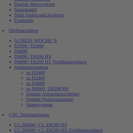
Digitale Messsysteme
Spannmittel
Stahl Säulen und Ausleger
Ersatzteile
Drehmaschinen
% DIESE WOCHE %
D2000 | D2400
D4000
D6000 | D6200 HS
D6000 | D6200 HS Vorführmaschinen
Sonderausstattung
zu D2000
zu D2400
zu D4000
zu D6000 | D6200 HS
Digitale Anbaumessschieber
Digitale Positionsanzeige
Spannsysteme
CNC Drehmaschinen
CC-D6000 | CC-D6200 HS
CC-D6000 | CC-D6200 HS Vorführmaschinen