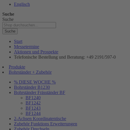
Englisch
Suche
Suche
Suche
Start
Messetermine
Aktionen und Prospekte
Telefonische Bestellung und Beratung: +49 2191/597-0
Produkte
Bohrständer + Zubehör
% DIESE WOCHE %
Bohrständer B1230
Bohrständer Fräsständer BF
BF1240
BF1242
BF1243
BF1244
2-Achsen Koordinatentische
Zubehör Funktions Erweiterungen
Zubehör Drechseln