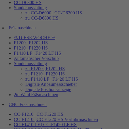
CC-D6800 HS
Sonderausstattung
zu CC-D6000 | CC-D6200 HS
zu CC-D6800 HS
Fräsmaschinen
% DIESE WOCHE %
F1200 | F1202 HS
F1210 | F1220 HS
F1410 LF | F1420 LF HS
Automatischer Vorschub
Sonderausstattung
zu F1200 | F1202 HS
zu F1210 | F1220 HS
zu F1410 LF | F1420 LF HS
Digitale Anbaumessschieber
Digitale Positionsanzeige
2te Wahl Fräsmaschinen
CNC Fräsmaschinen
CC-F1210 | CC-F1220 HS
CC-F1210 | CC-F1220 HS Vorführmaschinen
CC-F1410 LF | CC-F1420 LF HS