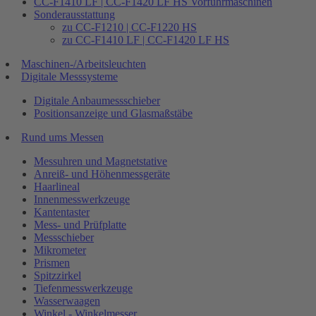
CC-F1410 LF | CC-F1420 LF HS Vorführmaschinen
Sonderausstattung
zu CC-F1210 | CC-F1220 HS
zu CC-F1410 LF | CC-F1420 LF HS
Maschinen-/Arbeitsleuchten
Digitale Messsysteme
Digitale Anbaumessschieber
Positionsanzeige und Glasmaßstäbe
Rund ums Messen
Messuhren und Magnetstative
Anreiß- und Höhenmessgeräte
Haarlineal
Innenmesswerkzeuge
Kantentaster
Mess- und Prüfplatte
Messschieber
Mikrometer
Prismen
Spitzzirkel
Tiefenmesswerkzeuge
Wasserwaagen
Winkel - Winkelmesser