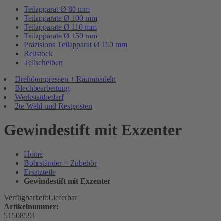
Teilapparat Ø 80 mm
Teilapparate Ø 100 mm
Teilapparate Ø 110 mm
Teilapparate Ø 150 mm
Präzisions Teilapparat Ø 150 mm
Reitstock
Teilscheiben
Drehdornpressen + Räumnadeln
Blechbearbeitung
Werkstattbedarf
2te Wahl und Restposten
Gewindestift mit Exzenter
Home
Bohrständer + Zubehör
Ersatzteile
Gewindestift mit Exzenter
Verfügbarkeit:
Lieferbar
Artikelnummer:
51508591