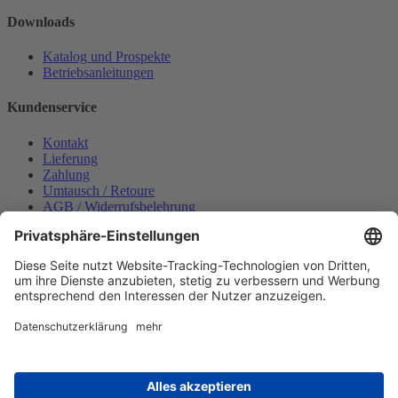
Downloads
Katalog und Prospekte
Betriebsanleitungen
Kundenservice
Kontakt
Lieferung
Zahlung
Umtausch / Retoure
AGB / Widerrufsbelehrung
Onlinesupport
Datenschutzerklärung
Impressum
Bestellung widerrufen
Mein konto
Anmelden
Warenkorb anzeigen
Zahlungsmöglichkeiten