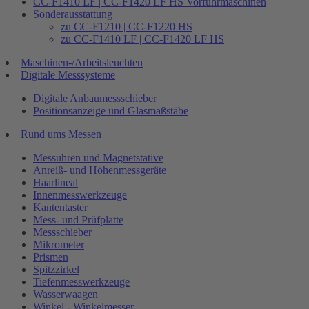
CC-F1410 LF | CC-F1420 LF HS Vorführmaschinen
Sonderausstattung
zu CC-F1210 | CC-F1220 HS
zu CC-F1410 LF | CC-F1420 LF HS
Maschinen-/Arbeitsleuchten
Digitale Messsysteme
Digitale Anbaumessschieber
Positionsanzeige und Glasmaßstäbe
Rund ums Messen
Messuhren und Magnetstative
Anreiß- und Höhenmessgeräte
Haarlineal
Innenmesswerkzeuge
Kantentaster
Mess- und Prüfplatte
Messschieber
Mikrometer
Prismen
Spitzzirkel
Tiefenmesswerkzeuge
Wasserwaagen
Winkel - Winkelmesser