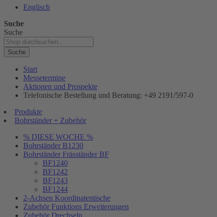
Englisch
Suche
Suche
Suche
Start
Messetermine
Aktionen und Prospekte
Telefonische Bestellung und Beratung: +49 2191/597-0
Produkte
Bohrständer + Zubehör
% DIESE WOCHE %
Bohrständer B1230
Bohrständer Fräsständer BF
BF1240
BF1242
BF1243
BF1244
2-Achsen Koordinatentische
Zubehör Funktions Erweiterungen
Zubehör Drechseln