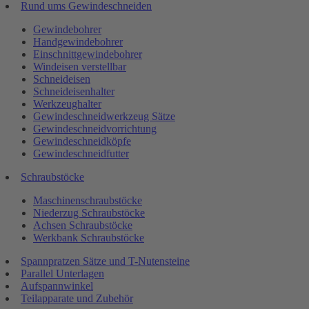
Rund ums Gewindeschneiden
Gewindebohrer
Handgewindebohrer
Einschnittgewindebohrer
Windeisen verstellbar
Schneideisen
Schneideisenhalter
Werkzeughalter
Gewindeschneidwerkzeug Sätze
Gewindeschneidvorrichtung
Gewindeschneidköpfe
Gewindeschneidfutter
Schraubstöcke
Maschinenschraubstöcke
Niederzug Schraubstöcke
Achsen Schraubstöcke
Werkbank Schraubstöcke
Spannpratzen Sätze und T-Nutensteine
Parallel Unterlagen
Aufspannwinkel
Teilapparate und Zubehör