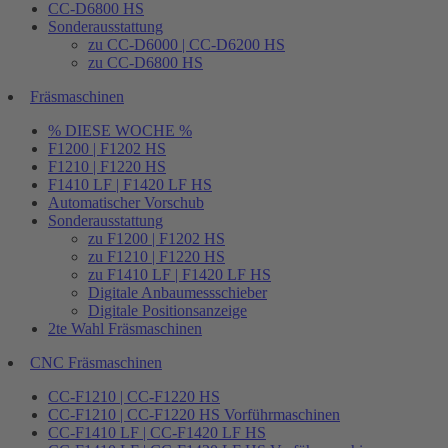
CC-D6800 HS
Sonderausstattung
zu CC-D6000 | CC-D6200 HS
zu CC-D6800 HS
Fräsmaschinen
% DIESE WOCHE %
F1200 | F1202 HS
F1210 | F1220 HS
F1410 LF | F1420 LF HS
Automatischer Vorschub
Sonderausstattung
zu F1200 | F1202 HS
zu F1210 | F1220 HS
zu F1410 LF | F1420 LF HS
Digitale Anbaumessschieber
Digitale Positionsanzeige
2te Wahl Fräsmaschinen
CNC Fräsmaschinen
CC-F1210 | CC-F1220 HS
CC-F1210 | CC-F1220 HS Vorführmaschinen
CC-F1410 LF | CC-F1420 LF HS