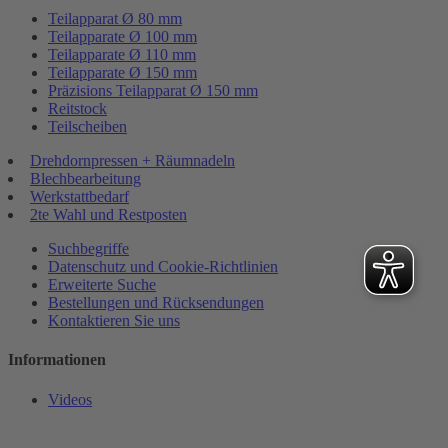
Teilapparat Ø 80 mm
Teilapparate Ø 100 mm
Teilapparate Ø 110 mm
Teilapparate Ø 150 mm
Präzisions Teilapparat Ø 150 mm
Reitstock
Teilscheiben
Drehdornpressen + Räumnadeln
Blechbearbeitung
Werkstattbedarf
2te Wahl und Restposten
Suchbegriffe
Datenschutz und Cookie-Richtlinien
Erweiterte Suche
Bestellungen und Rücksendungen
Kontaktieren Sie uns
Informationen
Videos