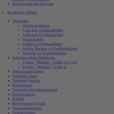
Zentriergerät mit Messuhr
Rund ums Drehen
Drehfutter
Dreibackenfutter
3-Backen Drehbankfutter
4-Backen Drehbankfutter
Planscheiben
Camlock Drehbankfutter
weiche Backen zu Drehbankfutter
Flansche zu Drehbankfutter
Schnellwechsel-Stahlhalter
System "Multifix" Größe Aa (A0)
System "Multifix" Größe A
Abstechstahl Halter
Drehstahl Sätze
Drehstahl einzeln
Bohrstangen
Gewindeschneideinrichtung
Körnerspitzen
Rändel
Revolverkopf 6-fach
Spannzangenfutter
Zentrierbohrer