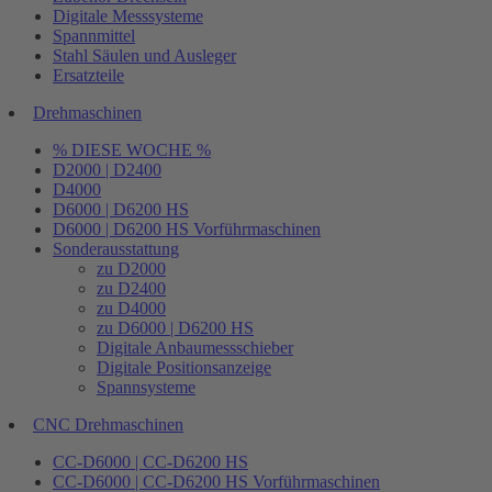
Digitale Messsysteme
Spannmittel
Stahl Säulen und Ausleger
Ersatzteile
Drehmaschinen
% DIESE WOCHE %
D2000 | D2400
D4000
D6000 | D6200 HS
D6000 | D6200 HS Vorführmaschinen
Sonderausstattung
zu D2000
zu D2400
zu D4000
zu D6000 | D6200 HS
Digitale Anbaumessschieber
Digitale Positionsanzeige
Spannsysteme
CNC Drehmaschinen
CC-D6000 | CC-D6200 HS
CC-D6000 | CC-D6200 HS Vorführmaschinen