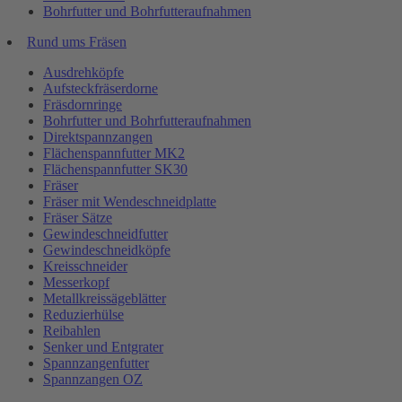
Bohrfutter und Bohrfutteraufnahmen
Rund ums Fräsen
Ausdrehköpfe
Aufsteckfräserdorne
Fräsdornringe
Bohrfutter und Bohrfutteraufnahmen
Direktspannzangen
Flächenspannfutter MK2
Flächenspannfutter SK30
Fräser
Fräser mit Wendeschneidplatte
Fräser Sätze
Gewindeschneidfutter
Gewindeschneidköpfe
Kreisschneider
Messerkopf
Metallkreissägeblätter
Reduzierhülse
Reibahlen
Senker und Entgrater
Spannzangenfutter
Spannzangen OZ