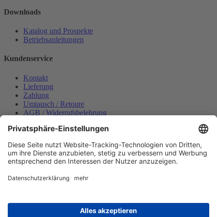
Downloads
Katalog und Prospekte
Betriebsanleitungen
Kundenservice
Kontakt
Lieferung
Zahlung
Umtausch / Retoure
AGB / Widerrufsbelehrung
Onlinesupport
Datenschutzerklärung
Impressum
Bestellung widerrufen
Mein konto
Anmelden
Warenkorb anzeigen
Zahlungsmöglichkeiten