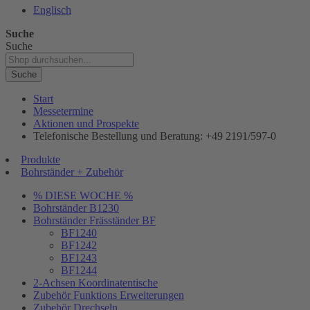
Englisch
Suche
Suche
Suche
Start
Messetermine
Aktionen und Prospekte
Telefonische Bestellung und Beratung: +49 2191/597-0
Produkte
Bohrständer + Zubehör
% DIESE WOCHE %
Bohrständer B1230
Bohrständer Fräsständer BF
BF1240
BF1242
BF1243
BF1244
2-Achsen Koordinatentische
Zubehör Funktions Erweiterungen
Zubehör Drechseln