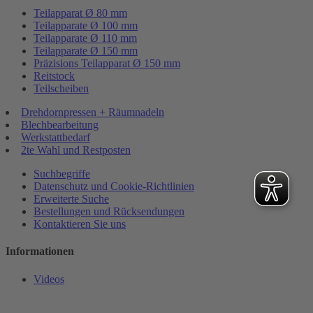
Teilapparat Ø 80 mm
Teilapparate Ø 100 mm
Teilapparate Ø 110 mm
Teilapparate Ø 150 mm
Präzisions Teilapparat Ø 150 mm
Reitstock
Teilscheiben
Drehdornpressen + Räumnadeln
Blechbearbeitung
Werkstattbedarf
2te Wahl und Restposten
Suchbegriffe
Datenschutz und Cookie-Richtlinien
Erweiterte Suche
Bestellungen und Rücksendungen
Kontaktieren Sie uns
Informationen
Videos