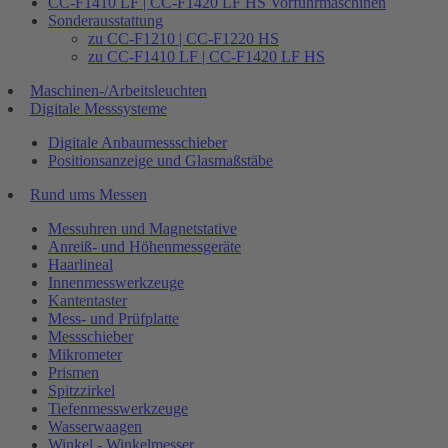
CC-F1410 LF | CC-F1420 LF HS Vorführmaschinen
Sonderausstattung
zu CC-F1210 | CC-F1220 HS
zu CC-F1410 LF | CC-F1420 LF HS
Maschinen-/Arbeitsleuchten
Digitale Messsysteme
Digitale Anbaumessschieber
Positionsanzeige und Glasmaßstäbe
Rund ums Messen
Messuhren und Magnetstative
Anreiß- und Höhenmessgeräte
Haarlineal
Innenmesswerkzeuge
Kantentaster
Mess- und Prüfplatte
Messschieber
Mikrometer
Prismen
Spitzzirkel
Tiefenmesswerkzeuge
Wasserwaagen
Winkel - Winkelmesser