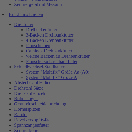
Zentriergerät mit Messuhr
Rund ums Drehen
Drehfutter
Dreibackenfutter
3-Backen Drehbankfutter
4-Backen Drehbankfutter
Planscheiben
Camlock Drehbankfutter
weiche Backen zu Drehbankfutter
Flansche zu Drehbankfutter
Schnellwechsel-Stahlhalter
System "Multifix" Größe Aa (A0)
System "Multifix" Größe A
Abstechstahl Halter
Drehstahl Sätze
Drehstahl einzeln
Bohrstangen
Gewindeschneideinrichtung
Körnerspitzen
Rändel
Revolverkopf 6-fach
Spannzangenfutter
Zentrierbohrer