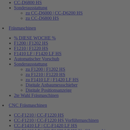
CC-D6800 HS
Sonderausstattung
zu CC-D6000 | CC-D6200 HS
zu CC-D6800 HS
Fräsmaschinen
% DIESE WOCHE %
F1200 | F1202 HS
F1210 | F1220 HS
F1410 LF | F1420 LF HS
Automatischer Vorschub
Sonderausstattung
zu F1200 | F1202 HS
zu F1210 | F1220 HS
zu F1410 LF | F1420 LF HS
Digitale Anbaumessschieber
Digitale Positionsanzeige
2te Wahl Fräsmaschinen
CNC Fräsmaschinen
CC-F1210 | CC-F1220 HS
CC-F1210 | CC-F1220 HS Vorführmaschinen
CC-F1410 LF | CC-F1420 LF HS