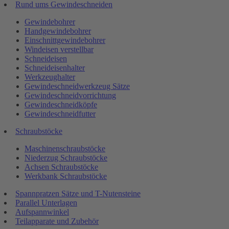
Rund ums Gewindeschneiden
Gewindebohrer
Handgewindebohrer
Einschnittgewindebohrer
Windeisen verstellbar
Schneideisen
Schneideisenhalter
Werkzeughalter
Gewindeschneidwerkzeug Sätze
Gewindeschneidvorrichtung
Gewindeschneidköpfe
Gewindeschneidfutter
Schraubstöcke
Maschinenschraubstöcke
Niederzug Schraubstöcke
Achsen Schraubstöcke
Werkbank Schraubstöcke
Spannpratzen Sätze und T-Nutensteine
Parallel Unterlagen
Aufspannwinkel
Teilapparate und Zubehör