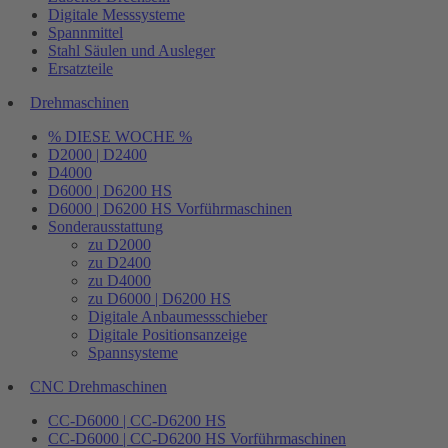
Digitale Messsysteme
Spannmittel
Stahl Säulen und Ausleger
Ersatzteile
Drehmaschinen
% DIESE WOCHE %
D2000 | D2400
D4000
D6000 | D6200 HS
D6000 | D6200 HS Vorführmaschinen
Sonderausstattung
zu D2000
zu D2400
zu D4000
zu D6000 | D6200 HS
Digitale Anbaumessschieber
Digitale Positionsanzeige
Spannsysteme
CNC Drehmaschinen
CC-D6000 | CC-D6200 HS
CC-D6000 | CC-D6200 HS Vorführmaschinen