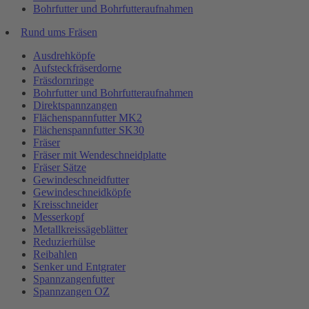
Bohrfutter und Bohrfutteraufnahmen
Rund ums Fräsen
Ausdrehköpfe
Aufsteckfräserdorne
Fräsdornringe
Bohrfutter und Bohrfutteraufnahmen
Direktspannzangen
Flächenspannfutter MK2
Flächenspannfutter SK30
Fräser
Fräser mit Wendeschneidplatte
Fräser Sätze
Gewindeschneidfutter
Gewindeschneidköpfe
Kreisschneider
Messerkopf
Metallkreissägeblätter
Reduzierhülse
Reibahlen
Senker und Entgrater
Spannzangenfutter
Spannzangen OZ