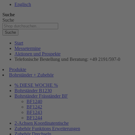
Englisch
Suche
Suche
Suche
Start
Messetermine
Aktionen und Prospekte
Telefonische Bestellung und Beratung: +49 2191/597-0
Produkte
Bohrständer + Zubehör
% DIESE WOCHE %
Bohrständer B1230
Bohrständer Fräsständer BF
BF1240
BF1242
BF1243
BF1244
2-Achsen Koordinatentische
Zubehör Funktions Erweiterungen
Zubehör Drechseln