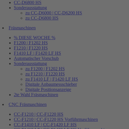
CC-D6800 HS
Sonderausstattung
zu CC-D6000 | CC-D6200 HS
zu CC-D6800 HS
Fräsmaschinen
% DIESE WOCHE %
F1200 | F1202 HS
F1210 | F1220 HS
F1410 LF | F1420 LF HS
Automatischer Vorschub
Sonderausstattung
zu F1200 | F1202 HS
zu F1210 | F1220 HS
zu F1410 LF | F1420 LF HS
Digitale Anbaumessschieber
Digitale Positionsanzeige
2te Wahl Fräsmaschinen
CNC Fräsmaschinen
CC-F1210 | CC-F1220 HS
CC-F1210 | CC-F1220 HS Vorführmaschinen
CC-F1410 LF | CC-F1420 LF HS