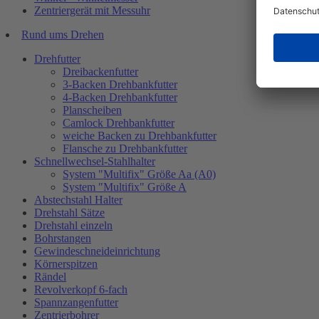
Zentriergerät mit Messuhr
Rund ums Drehen
Drehfutter
Dreibackenfutter
3-Backen Drehbankfutter
4-Backen Drehbankfutter
Planscheiben
Camlock Drehbankfutter
weiche Backen zu Drehbankfutter
Flansche zu Drehbankfutter
Schnellwechsel-Stahlhalter
System "Multifix" Größe Aa (A0)
System "Multifix" Größe A
Abstechstahl Halter
Drehstahl Sätze
Drehstahl einzeln
Bohrstangen
Gewindeschneideinrichtung
Körnerspitzen
Rändel
Revolverkopf 6-fach
Spannzangenfutter
Zentrierbohrer