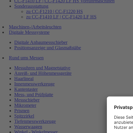
CC-F1410 LF | CC-F1420 LF HS Vorführmaschinen
Sonderausstattung
zu CC-F1210 | CC-F1220 HS
zu CC-F1410 LF | CC-F1420 LF HS
Maschinen-/Arbeitsleuchten
Digitale Messsysteme
Digitale Anbaumessschieber
Positionsanzeige und Glasmaßstäbe
Rund ums Messen
Messuhren und Magnetstative
Anreiß- und Höhenmessgeräte
Haarlineal
Innenmesswerkzeuge
Kantentaster
Mess- und Prüfplatte
Messschieber
Mikrometer
Prismen
Spitzzirkel
Tiefenmesswerkzeuge
Wasserwaagen
Winkel - Winkelmesser