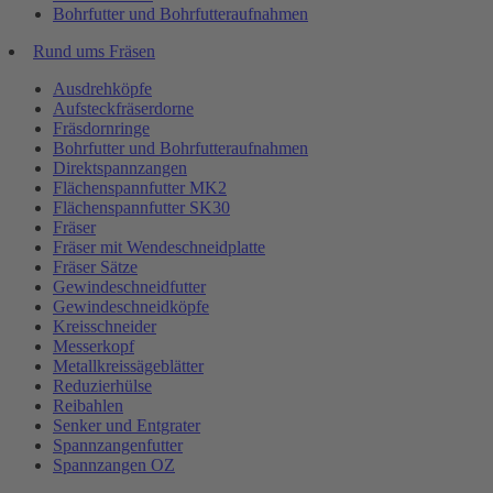
Bohrfutter und Bohrfutteraufnahmen
Rund ums Fräsen
Ausdrehköpfe
Aufsteckfräserdorne
Fräsdornringe
Bohrfutter und Bohrfutteraufnahmen
Direktspannzangen
Flächenspannfutter MK2
Flächenspannfutter SK30
Fräser
Fräser mit Wendeschneidplatte
Fräser Sätze
Gewindeschneidfutter
Gewindeschneidköpfe
Kreisschneider
Messerkopf
Metallkreissägeblätter
Reduzierhülse
Reibahlen
Senker und Entgrater
Spannzangenfutter
Spannzangen OZ