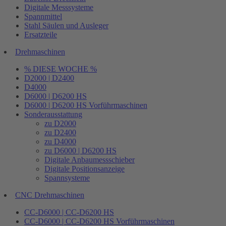
Digitale Messsysteme
Spannmittel
Stahl Säulen und Ausleger
Ersatzteile
Drehmaschinen
% DIESE WOCHE %
D2000 | D2400
D4000
D6000 | D6200 HS
D6000 | D6200 HS Vorführmaschinen
Sonderausstattung
zu D2000
zu D2400
zu D4000
zu D6000 | D6200 HS
Digitale Anbaumessschieber
Digitale Positionsanzeige
Spannsysteme
CNC Drehmaschinen
CC-D6000 | CC-D6200 HS
CC-D6000 | CC-D6200 HS Vorführmaschinen