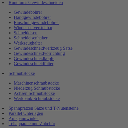
Rund ums Gewindeschneiden
Gewindebohrer
Handgewindebohrer
Einschnittgewindebohrer
Windeisen verstellbar
Schneideisen
Schneideisenhalter
Werkzeughalter
Gewindeschneidwerkzeug Sätze
Gewindeschneidvorrichtung
Gewindeschneidköpfe
Gewindeschneidfutter
Schraubstöcke
Maschinenschraubstöcke
Niederzug Schraubstöcke
Achsen Schraubstöcke
Werkbank Schraubstöcke
Spannpratzen Sätze und T-Nutensteine
Parallel Unterlagen
Aufspannwinkel
Teilapparate und Zubehör