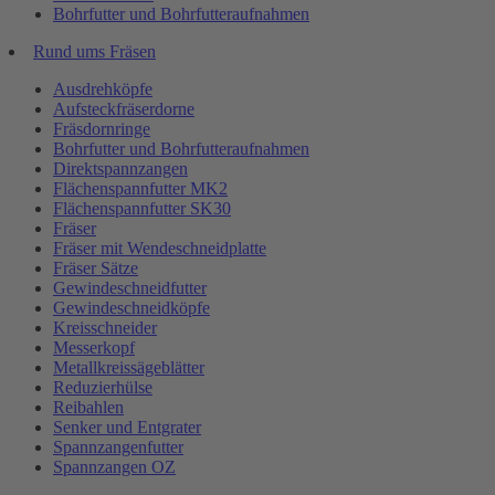
Bohrfutter und Bohrfutteraufnahmen
Rund ums Fräsen
Ausdrehköpfe
Aufsteckfräserdorne
Fräsdornringe
Bohrfutter und Bohrfutteraufnahmen
Direktspannzangen
Flächenspannfutter MK2
Flächenspannfutter SK30
Fräser
Fräser mit Wendeschneidplatte
Fräser Sätze
Gewindeschneidfutter
Gewindeschneidköpfe
Kreisschneider
Messerkopf
Metallkreissägeblätter
Reduzierhülse
Reibahlen
Senker und Entgrater
Spannzangenfutter
Spannzangen OZ