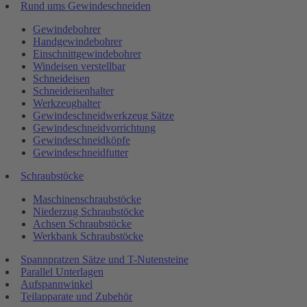
Rund ums Gewindeschneiden
Gewindebohrer
Handgewindebohrer
Einschnittgewindebohrer
Windeisen verstellbar
Schneideisen
Schneideisenhalter
Werkzeughalter
Gewindeschneidwerkzeug Sätze
Gewindeschneidvorrichtung
Gewindeschneidköpfe
Gewindeschneidfutter
Schraubstöcke
Maschinenschraubstöcke
Niederzug Schraubstöcke
Achsen Schraubstöcke
Werkbank Schraubstöcke
Spannpratzen Sätze und T-Nutensteine
Parallel Unterlagen
Aufspannwinkel
Teilapparate und Zubehör