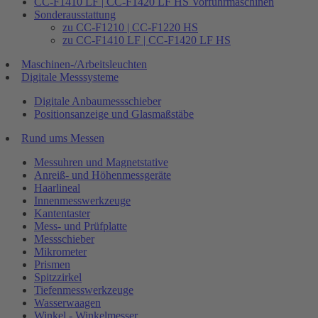
CC-F1410 LF | CC-F1420 LF HS Vorführmaschinen
Sonderausstattung
zu CC-F1210 | CC-F1220 HS
zu CC-F1410 LF | CC-F1420 LF HS
Maschinen-/Arbeitsleuchten
Digitale Messsysteme
Digitale Anbaumessschieber
Positionsanzeige und Glasmaßstäbe
Rund ums Messen
Messuhren und Magnetstative
Anreiß- und Höhenmessgeräte
Haarlineal
Innenmesswerkzeuge
Kantentaster
Mess- und Prüfplatte
Messschieber
Mikrometer
Prismen
Spitzzirkel
Tiefenmesswerkzeuge
Wasserwaagen
Winkel - Winkelmesser