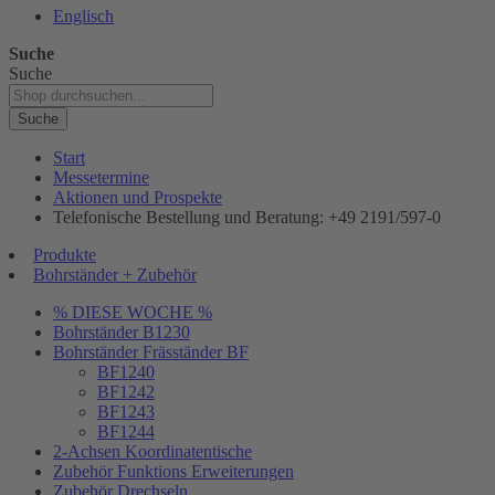
Englisch
Suche
Suche
Suche
Start
Messetermine
Aktionen und Prospekte
Telefonische Bestellung und Beratung: +49 2191/597-0
Produkte
Bohrständer + Zubehör
% DIESE WOCHE %
Bohrständer B1230
Bohrständer Fräsständer BF
BF1240
BF1242
BF1243
BF1244
2-Achsen Koordinatentische
Zubehör Funktions Erweiterungen
Zubehör Drechseln