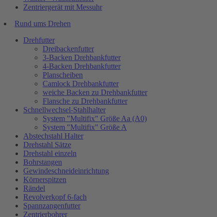
Zentriergerät mit Messuhr
Rund ums Drehen
Drehfutter
Dreibackenfutter
3-Backen Drehbankfutter
4-Backen Drehbankfutter
Planscheiben
Camlock Drehbankfutter
weiche Backen zu Drehbankfutter
Flansche zu Drehbankfutter
Schnellwechsel-Stahlhalter
System "Multifix" Größe Aa (A0)
System "Multifix" Größe A
Abstechstahl Halter
Drehstahl Sätze
Drehstahl einzeln
Bohrstangen
Gewindeschneideinrichtung
Körnerspitzen
Rändel
Revolverkopf 6-fach
Spannzangenfutter
Zentrierbohrer