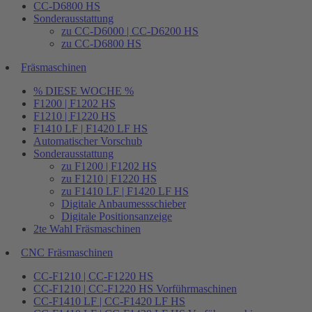
CC-D6800 HS
Sonderausstattung
zu CC-D6000 | CC-D6200 HS
zu CC-D6800 HS
Fräsmaschinen
% DIESE WOCHE %
F1200 | F1202 HS
F1210 | F1220 HS
F1410 LF | F1420 LF HS
Automatischer Vorschub
Sonderausstattung
zu F1200 | F1202 HS
zu F1210 | F1220 HS
zu F1410 LF | F1420 LF HS
Digitale Anbaumessschieber
Digitale Positionsanzeige
2te Wahl Fräsmaschinen
CNC Fräsmaschinen
CC-F1210 | CC-F1220 HS
CC-F1210 | CC-F1220 HS Vorführmaschinen
CC-F1410 LF | CC-F1420 LF HS