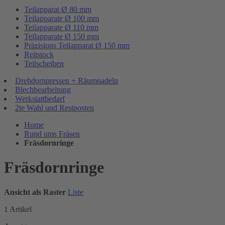
Teilapparat Ø 80 mm
Teilapparate Ø 100 mm
Teilapparate Ø 110 mm
Teilapparate Ø 150 mm
Präzisions Teilapparat Ø 150 mm
Reitstock
Teilscheiben
Drehdornpressen + Räumnadeln
Blechbearbeitung
Werkstattbedarf
2te Wahl und Restposten
Home
Rund ums Fräsen
Fräsdornringe
Fräsdornringe
Ansicht als
Raster
Liste
1
Artikel