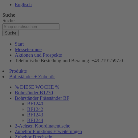
Englisch
Suche
Suche
Suche
Start
Messetermine
Aktionen und Prospekte
Telefonische Bestellung und Beratung: +49 2191/597-0
Produkte
Bohrständer + Zubehör
% DIESE WOCHE %
Bohrständer B1230
Bohrständer Fräsständer BF
BF1240
BF1242
BF1243
BF1244
2-Achsen Koordinatentische
Zubehör Funktions Erweiterungen
Zubehör Drechseln