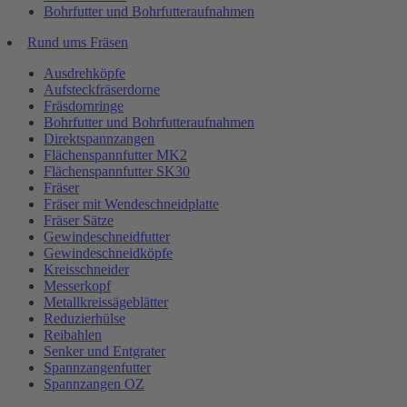
Bohrfutter und Bohrfutteraufnahmen
Rund ums Fräsen
Ausdrehköpfe
Aufsteckfräserdorne
Fräsdornringe
Bohrfutter und Bohrfutteraufnahmen
Direktspannzangen
Flächenspannfutter MK2
Flächenspannfutter SK30
Fräser
Fräser mit Wendeschneidplatte
Fräser Sätze
Gewindeschneidfutter
Gewindeschneidköpfe
Kreisschneider
Messerkopf
Metallkreissägeblätter
Reduzierhülse
Reibahlen
Senker und Entgrater
Spannzangenfutter
Spannzangen OZ