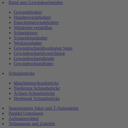
Rund ums Gewindeschneiden
Gewindebohrer
Handgewindebohrer
Einschnittgewindebohrer
Windeisen verstellbar
Schneideisen
Schneideisenhalter
Werkzeughalter
Gewindeschneidwerkzeug Sätze
Gewindeschneidvorrichtung
Gewindeschneidköpfe
Gewindeschneidfutter
Schraubstöcke
Maschinenschraubstöcke
Niederzug Schraubstöcke
Achsen Schraubstöcke
Werkbank Schraubstöcke
Spannpratzen Sätze und T-Nutensteine
Parallel Unterlagen
Aufspannwinkel
Teilapparate und Zubehör