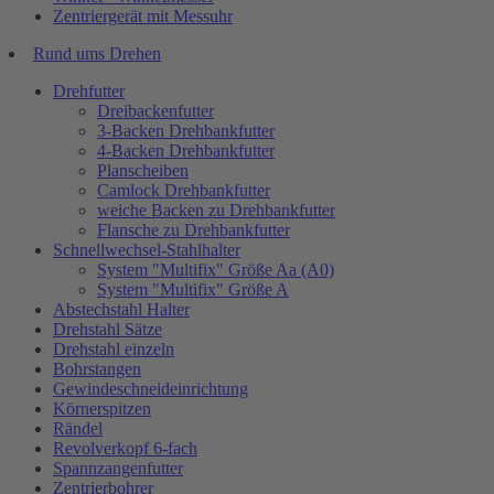
Zentriergerät mit Messuhr
Rund ums Drehen
Drehfutter
Dreibackenfutter
3-Backen Drehbankfutter
4-Backen Drehbankfutter
Planscheiben
Camlock Drehbankfutter
weiche Backen zu Drehbankfutter
Flansche zu Drehbankfutter
Schnellwechsel-Stahlhalter
System "Multifix" Größe Aa (A0)
System "Multifix" Größe A
Abstechstahl Halter
Drehstahl Sätze
Drehstahl einzeln
Bohrstangen
Gewindeschneideinrichtung
Körnerspitzen
Rändel
Revolverkopf 6-fach
Spannzangenfutter
Zentrierbohrer