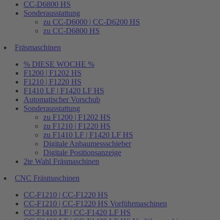
CC-D6800 HS
Sonderausstattung
zu CC-D6000 | CC-D6200 HS
zu CC-D6800 HS
Fräsmaschinen
% DIESE WOCHE %
F1200 | F1202 HS
F1210 | F1220 HS
F1410 LF | F1420 LF HS
Automatischer Vorschub
Sonderausstattung
zu F1200 | F1202 HS
zu F1210 | F1220 HS
zu F1410 LF | F1420 LF HS
Digitale Anbaumessschieber
Digitale Positionsanzeige
2te Wahl Fräsmaschinen
CNC Fräsmaschinen
CC-F1210 | CC-F1220 HS
CC-F1210 | CC-F1220 HS Vorführmaschinen
CC-F1410 LF | CC-F1420 LF HS