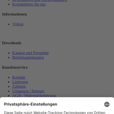
Kontaktieren Sie uns
Informationen
Videos
Downloads
Katalog und Prospekte
Betriebsanleitungen
Kundenservice
Kontakt
Lieferung
Zahlung
Umtausch / Retoure
AGB / Widerrufsbelehrung
Onlinesupport
Datenschutzerklärung
Impressum
Bestellung widerrufen