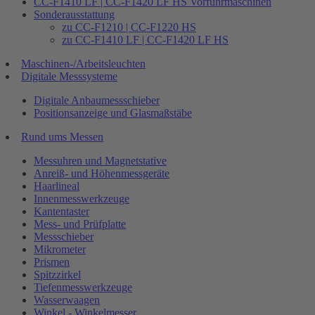
CC-F1410 LF | CC-F1420 LF HS Vorführmaschinen
Sonderausstattung
zu CC-F1210 | CC-F1220 HS
zu CC-F1410 LF | CC-F1420 LF HS
Maschinen-/Arbeitsleuchten
Digitale Messsysteme
Digitale Anbaumessschieber
Positionsanzeige und Glasmaßstäbe
Rund ums Messen
Messuhren und Magnetstative
Anreiß- und Höhenmessgeräte
Haarlineal
Innenmesswerkzeuge
Kantentaster
Mess- und Prüfplatte
Messschieber
Mikrometer
Prismen
Spitzzirkel
Tiefenmesswerkzeuge
Wasserwaagen
Winkel - Winkelmesser