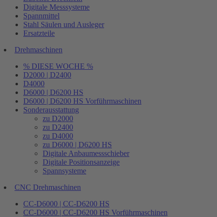
Digitale Messsysteme
Spannmittel
Stahl Säulen und Ausleger
Ersatzteile
Drehmaschinen
% DIESE WOCHE %
D2000 | D2400
D4000
D6000 | D6200 HS
D6000 | D6200 HS Vorführmaschinen
Sonderausstattung
zu D2000
zu D2400
zu D4000
zu D6000 | D6200 HS
Digitale Anbaumessschieber
Digitale Positionsanzeige
Spannsysteme
CNC Drehmaschinen
CC-D6000 | CC-D6200 HS
CC-D6000 | CC-D6200 HS Vorführmaschinen