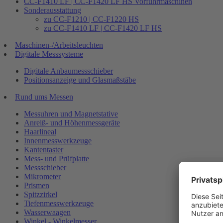
CC-F1410 LF | CC-F1420 LF HS Vorführmaschinen
Sonderausstattung
zu CC-F1210 | CC-F1220 HS
zu CC-F1410 LF | CC-F1420 LF HS
Maschinen-/Arbeitsleuchten
Digitale Messsysteme
Digitale Anbaumessschieber
Positionsanzeige und Glasmaßstäbe
Rund ums Messen
Messuhren und Magnetstative
Anreiß- und Höhenmessgeräte
Haarlineal
Innenmesswerkzeuge
Kantentaster
Mess- und Prüfplatte
Messschieber
Mikrometer
Prismen
Spitzzirkel
Tiefenmesswerkzeuge
Wasserwaagen
Winkel - Winkelmesser