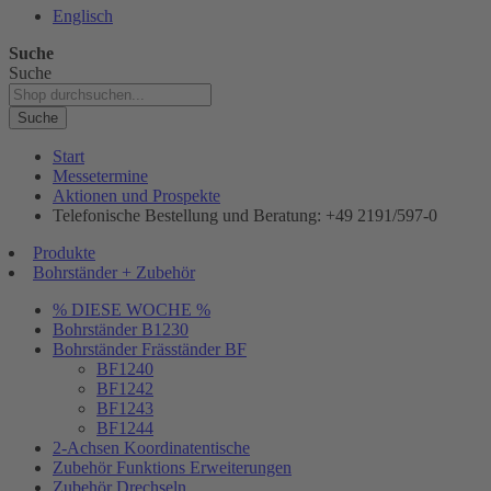
Englisch
Suche
Suche
Suche
Start
Messetermine
Aktionen und Prospekte
Telefonische Bestellung und Beratung: +49 2191/597-0
Produkte
Bohrständer + Zubehör
% DIESE WOCHE %
Bohrständer B1230
Bohrständer Fräsständer BF
BF1240
BF1242
BF1243
BF1244
2-Achsen Koordinatentische
Zubehör Funktions Erweiterungen
Zubehör Drechseln