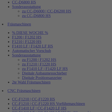
CC-D6800 HS
Sonderausstattung
zu CC-D6000 | CC-D6200 HS
zu CC-D6800 HS
Fräsmaschinen
% DIESE WOCHE %
F1200 | F1202 HS
F1210 | F1220 HS
F1410 LF | F1420 LF HS
Automatischer Vorschub
Sonderausstattung
zu F1200 | F1202 HS
zu F1210 | F1220 HS
zu F1410 LF | F1420 LF HS
Digitale Anbaumessschieber
Digitale Positionsanzeige
2te Wahl Fräsmaschinen
CNC Fräsmaschinen
CC-F1210 | CC-F1220 HS
CC-F1210 | CC-F1220 HS Vorführmaschinen
CC-F1410 LF | CC-F1420 LF HS