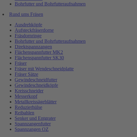
Bohrfutter und Bohrfutteraufnahmen
Rund ums Fräsen
Ausdrehköpfe
Aufsteckfräserdorne
Fräsdornringe
Bohrfutter und Bohrfutteraufnahmen
Direktspannzangen
Flächenspannfutter MK2
Flächenspannfutter SK30
Fräser
Fräser mit Wendeschneidplatte
Fräser Sätze
Gewindeschneidfutter
Gewindeschneidköpfe
Kreisschneider
Messerkopf
Metallkreissägeblätter
Reduzierhülse
Reibahlen
Senker und Entgrater
Spannzangenfutter
Spannzangen OZ