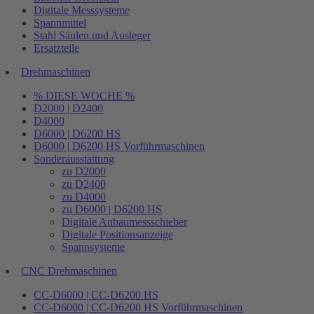
Digitale Messsysteme
Spannmittel
Stahl Säulen und Ausleger
Ersatzteile
Drehmaschinen
% DIESE WOCHE %
D2000 | D2400
D4000
D6000 | D6200 HS
D6000 | D6200 HS Vorführmaschinen
Sonderausstattung
zu D2000
zu D2400
zu D4000
zu D6000 | D6200 HS
Digitale Anbaumessschieber
Digitale Positionsanzeige
Spannsysteme
CNC Drehmaschinen
CC-D6000 | CC-D6200 HS
CC-D6000 | CC-D6200 HS Vorführmaschinen