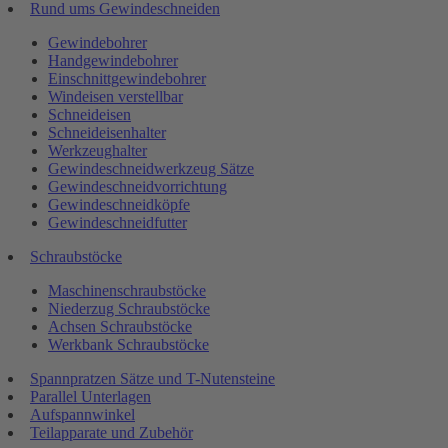
Rund ums Gewindeschneiden
Gewindebohrer
Handgewindebohrer
Einschnittgewindebohrer
Windeisen verstellbar
Schneideisen
Schneideisenhalter
Werkzeughalter
Gewindeschneidwerkzeug Sätze
Gewindeschneidvorrichtung
Gewindeschneidköpfe
Gewindeschneidfutter
Schraubstöcke
Maschinenschraubstöcke
Niederzug Schraubstöcke
Achsen Schraubstöcke
Werkbank Schraubstöcke
Spannpratzen Sätze und T-Nutensteine
Parallel Unterlagen
Aufspannwinkel
Teilapparate und Zubehör