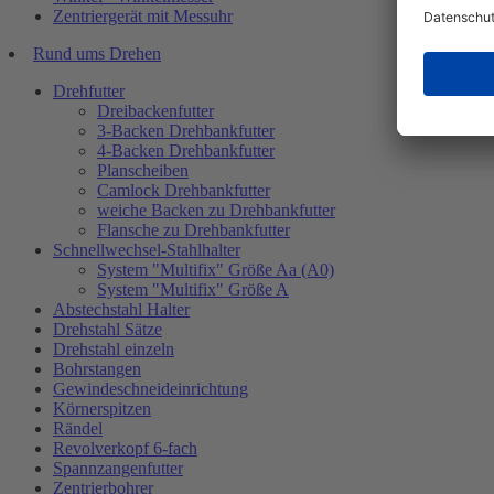
Zentriergerät mit Messuhr
Rund ums Drehen
Drehfutter
Dreibackenfutter
3-Backen Drehbankfutter
4-Backen Drehbankfutter
Planscheiben
Camlock Drehbankfutter
weiche Backen zu Drehbankfutter
Flansche zu Drehbankfutter
Schnellwechsel-Stahlhalter
System "Multifix" Größe Aa (A0)
System "Multifix" Größe A
Abstechstahl Halter
Drehstahl Sätze
Drehstahl einzeln
Bohrstangen
Gewindeschneideinrichtung
Körnerspitzen
Rändel
Revolverkopf 6-fach
Spannzangenfutter
Zentrierbohrer