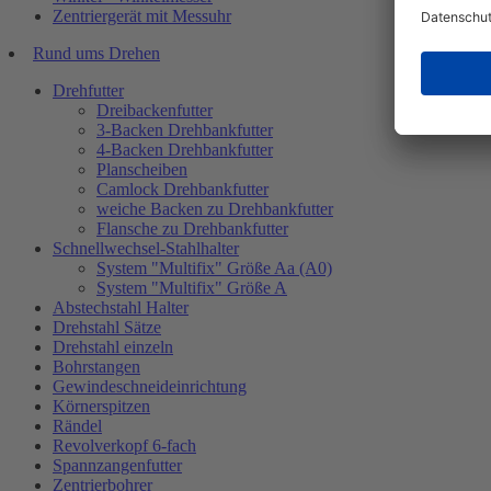
Zentriergerät mit Messuhr
Rund ums Drehen
Drehfutter
Dreibackenfutter
3-Backen Drehbankfutter
4-Backen Drehbankfutter
Planscheiben
Camlock Drehbankfutter
weiche Backen zu Drehbankfutter
Flansche zu Drehbankfutter
Schnellwechsel-Stahlhalter
System "Multifix" Größe Aa (A0)
System "Multifix" Größe A
Abstechstahl Halter
Drehstahl Sätze
Drehstahl einzeln
Bohrstangen
Gewindeschneideinrichtung
Körnerspitzen
Rändel
Revolverkopf 6-fach
Spannzangenfutter
Zentrierbohrer