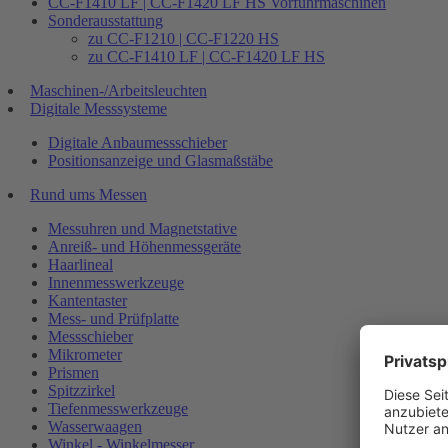
CC-F1410 LF | CC-F1420 LF HS Vorführmaschinen
Sonderausstattung
zu CC-F1210 | CC-F1220 HS
zu CC-F1410 LF | CC-F1420 LF HS
Maschinen-/Arbeitsleuchten
Digitale Messsysteme
Digitale Anbaumessschieber
Positionsanzeige und Glasmaßstäbe
Rund ums Messen
Messuhren und Magnetstative
Anreiß- und Höhenmessgeräte
Haarlineal
Innenmesswerkzeuge
Kantentaster
Mess- und Prüfplatte
Messschieber
Mikrometer
Prismen
Spitzzirkel
Tiefenmesswerkzeuge
Wasserwaagen
Winkel - Winkelmesser