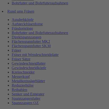
Bohrfutter und Bohrfutteraufnahmen
Rund ums Fräsen
Ausdrehköpfe
Aufsteckfräserdorne
Fräsdornringe
Bohrfutter und Bohrfutteraufnahmen
Direktspannzangen
Flächenspannfutter MK2
Flächenspannfutter SK30
Fräser
Fräser mit Wendeschneidplatte
Fräser Sätze
Gewindeschneidfutter
Gewindeschneidköpfe
Kreisschneider
Messerkopf
Metallkreissägeblätter
Reduzierhülse
Reibahlen
Senker und Entgrater
Spannzangenfutter
Spannzangen OZ