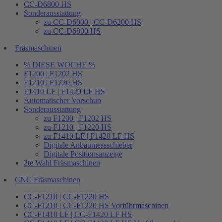
CC-D6800 HS
Sonderausstattung
zu CC-D6000 | CC-D6200 HS
zu CC-D6800 HS
Fräsmaschinen
% DIESE WOCHE %
F1200 | F1202 HS
F1210 | F1220 HS
F1410 LF | F1420 LF HS
Automatischer Vorschub
Sonderausstattung
zu F1200 | F1202 HS
zu F1210 | F1220 HS
zu F1410 LF | F1420 LF HS
Digitale Anbaumessschieber
Digitale Positionsanzeige
2te Wahl Fräsmaschinen
CNC Fräsmaschinen
CC-F1210 | CC-F1220 HS
CC-F1210 | CC-F1220 HS Vorführmaschinen
CC-F1410 LF | CC-F1420 LF HS