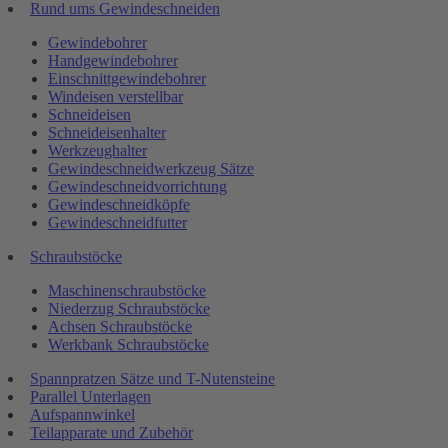
Rund ums Gewindeschneiden
Gewindebohrer
Handgewindebohrer
Einschnittgewindebohrer
Windeisen verstellbar
Schneideisen
Schneideisenhalter
Werkzeughalter
Gewindeschneidwerkzeug Sätze
Gewindeschneidvorrichtung
Gewindeschneidköpfe
Gewindeschneidfutter
Schraubstöcke
Maschinenschraubstöcke
Niederzug Schraubstöcke
Achsen Schraubstöcke
Werkbank Schraubstöcke
Spannpratzen Sätze und T-Nutensteine
Parallel Unterlagen
Aufspannwinkel
Teilapparate und Zubehör