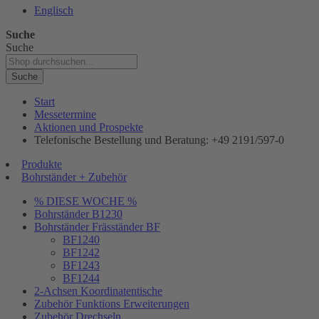
Englisch
Suche
Suche
Suche
Start
Messetermine
Aktionen und Prospekte
Telefonische Bestellung und Beratung: +49 2191/597-0
Produkte
Bohrständer + Zubehör
% DIESE WOCHE %
Bohrständer B1230
Bohrständer Fräsständer BF
BF1240
BF1242
BF1243
BF1244
2-Achsen Koordinatentische
Zubehör Funktions Erweiterungen
Zubehör Drechseln