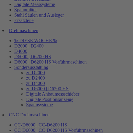
Digitale Messsysteme
Spannmittel
Stahl Säulen und Ausleger
Ersatzteile
Drehmaschinen
% DIESE WOCHE %
D2000 | D2400
D4000
D6000 | D6200 HS
D6000 | D6200 HS Vorführmaschinen
Sonderausstattung
zu D2000
zu D2400
zu D4000
zu D6000 | D6200 HS
Digitale Anbaumessschieber
Digitale Positionsanzeige
Spannsysteme
CNC Drehmaschinen
CC-D6000 | CC-D6200 HS
CC-D6000 | CC-D6200 HS Vorführmaschinen