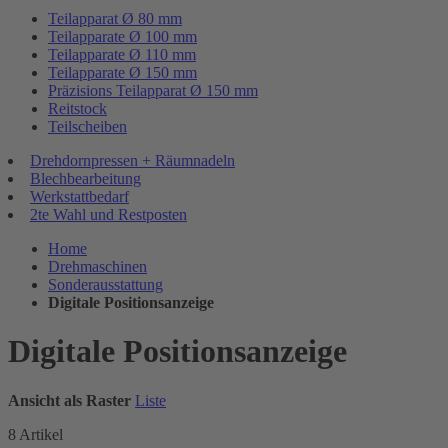
Teilapparat Ø 80 mm
Teilapparate Ø 100 mm
Teilapparate Ø 110 mm
Teilapparate Ø 150 mm
Präzisions Teilapparat Ø 150 mm
Reitstock
Teilscheiben
Drehdornpressen + Räumnadeln
Blechbearbeitung
Werkstattbedarf
2te Wahl und Restposten
Home
Drehmaschinen
Sonderausstattung
Digitale Positionsanzeige
Digitale Positionsanzeige
Ansicht als
Raster
Liste
8
Artikel