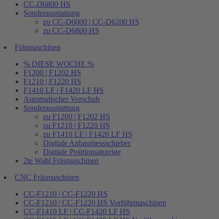
CC-D6800 HS
Sonderausstattung
zu CC-D6000 | CC-D6200 HS
zu CC-D6800 HS
Fräsmaschinen
% DIESE WOCHE %
F1200 | F1202 HS
F1210 | F1220 HS
F1410 LF | F1420 LF HS
Automatischer Vorschub
Sonderausstattung
zu F1200 | F1202 HS
zu F1210 | F1220 HS
zu F1410 LF | F1420 LF HS
Digitale Anbaumessschieber
Digitale Positionsanzeige
2te Wahl Fräsmaschinen
CNC Fräsmaschinen
CC-F1210 | CC-F1220 HS
CC-F1210 | CC-F1220 HS Vorführmaschinen
CC-F1410 LF | CC-F1420 LF HS