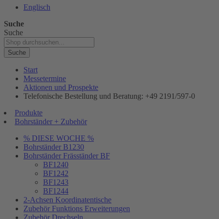
Englisch
Suche
Suche
Suche
Start
Messetermine
Aktionen und Prospekte
Telefonische Bestellung und Beratung: +49 2191/597-0
Produkte
Bohrständer + Zubehör
% DIESE WOCHE %
Bohrständer B1230
Bohrständer Fräsständer BF
BF1240
BF1242
BF1243
BF1244
2-Achsen Koordinatentische
Zubehör Funktions Erweiterungen
Zubehör Drechseln