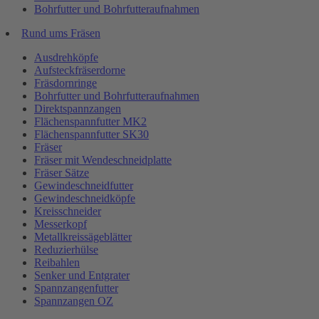
Bohrfutter und Bohrfutteraufnahmen
Rund ums Fräsen
Ausdrehköpfe
Aufsteckfräserdorne
Fräsdornringe
Bohrfutter und Bohrfutteraufnahmen
Direktspannzangen
Flächenspannfutter MK2
Flächenspannfutter SK30
Fräser
Fräser mit Wendeschneidplatte
Fräser Sätze
Gewindeschneidfutter
Gewindeschneidköpfe
Kreisschneider
Messerkopf
Metallkreissägeblätter
Reduzierhülse
Reibahlen
Senker und Entgrater
Spannzangenfutter
Spannzangen OZ