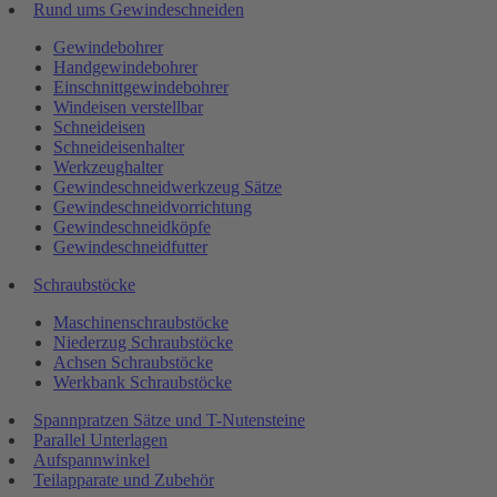
Rund ums Gewindeschneiden
Gewindebohrer
Handgewindebohrer
Einschnittgewindebohrer
Windeisen verstellbar
Schneideisen
Schneideisenhalter
Werkzeughalter
Gewindeschneidwerkzeug Sätze
Gewindeschneidvorrichtung
Gewindeschneidköpfe
Gewindeschneidfutter
Schraubstöcke
Maschinenschraubstöcke
Niederzug Schraubstöcke
Achsen Schraubstöcke
Werkbank Schraubstöcke
Spannpratzen Sätze und T-Nutensteine
Parallel Unterlagen
Aufspannwinkel
Teilapparate und Zubehör