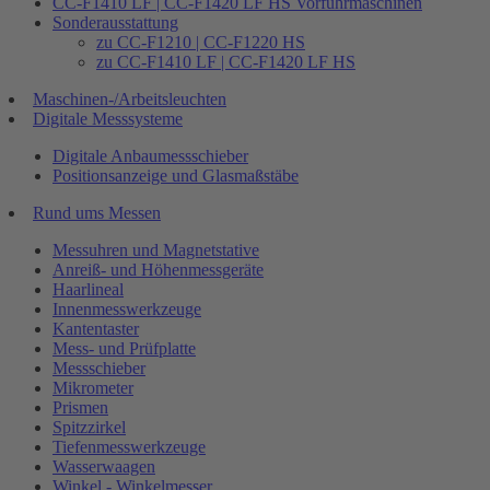
CC-F1410 LF | CC-F1420 LF HS Vorführmaschinen
Sonderausstattung
zu CC-F1210 | CC-F1220 HS
zu CC-F1410 LF | CC-F1420 LF HS
Maschinen-/Arbeitsleuchten
Digitale Messsysteme
Digitale Anbaumessschieber
Positionsanzeige und Glasmaßstäbe
Rund ums Messen
Messuhren und Magnetstative
Anreiß- und Höhenmessgeräte
Haarlineal
Innenmesswerkzeuge
Kantentaster
Mess- und Prüfplatte
Messschieber
Mikrometer
Prismen
Spitzzirkel
Tiefenmesswerkzeuge
Wasserwaagen
Winkel - Winkelmesser