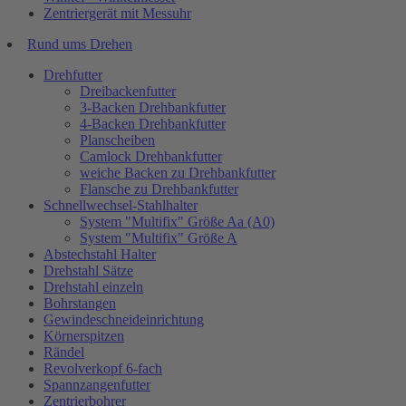
Zentriergerät mit Messuhr
Rund ums Drehen
Drehfutter
Dreibackenfutter
3-Backen Drehbankfutter
4-Backen Drehbankfutter
Planscheiben
Camlock Drehbankfutter
weiche Backen zu Drehbankfutter
Flansche zu Drehbankfutter
Schnellwechsel-Stahlhalter
System "Multifix" Größe Aa (A0)
System "Multifix" Größe A
Abstechstahl Halter
Drehstahl Sätze
Drehstahl einzeln
Bohrstangen
Gewindeschneideinrichtung
Körnerspitzen
Rändel
Revolverkopf 6-fach
Spannzangenfutter
Zentrierbohrer