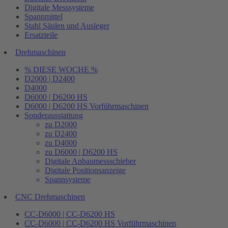
Digitale Messsysteme
Spannmittel
Stahl Säulen und Ausleger
Ersatzteile
Drehmaschinen
% DIESE WOCHE %
D2000 | D2400
D4000
D6000 | D6200 HS
D6000 | D6200 HS Vorführmaschinen
Sonderausstattung
zu D2000
zu D2400
zu D4000
zu D6000 | D6200 HS
Digitale Anbaumessschieber
Digitale Positionsanzeige
Spannsysteme
CNC Drehmaschinen
CC-D6000 | CC-D6200 HS
CC-D6000 | CC-D6200 HS Vorführmaschinen