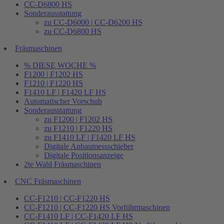
CC-D6800 HS
Sonderausstattung
zu CC-D6000 | CC-D6200 HS
zu CC-D6800 HS
Fräsmaschinen
% DIESE WOCHE %
F1200 | F1202 HS
F1210 | F1220 HS
F1410 LF | F1420 LF HS
Automatischer Vorschub
Sonderausstattung
zu F1200 | F1202 HS
zu F1210 | F1220 HS
zu F1410 LF | F1420 LF HS
Digitale Anbaumessschieber
Digitale Positionsanzeige
2te Wahl Fräsmaschinen
CNC Fräsmaschinen
CC-F1210 | CC-F1220 HS
CC-F1210 | CC-F1220 HS Vorführmaschinen
CC-F1410 LF | CC-F1420 LF HS