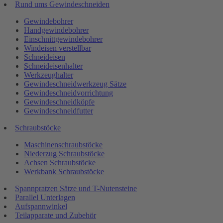
Rund ums Gewindeschneiden
Gewindebohrer
Handgewindebohrer
Einschnittgewindebohrer
Windeisen verstellbar
Schneideisen
Schneideisenhalter
Werkzeughalter
Gewindeschneidwerkzeug Sätze
Gewindeschneidvorrichtung
Gewindeschneidköpfe
Gewindeschneidfutter
Schraubstöcke
Maschinenschraubstöcke
Niederzug Schraubstöcke
Achsen Schraubstöcke
Werkbank Schraubstöcke
Spannpratzen Sätze und T-Nutensteine
Parallel Unterlagen
Aufspannwinkel
Teilapparate und Zubehör