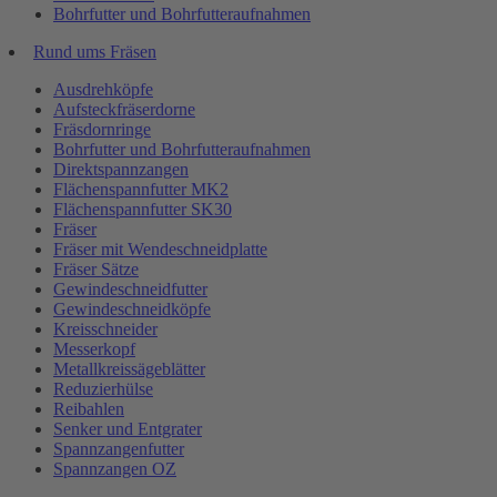
Bohrfutter und Bohrfutteraufnahmen
Rund ums Fräsen
Ausdrehköpfe
Aufsteckfräserdorne
Fräsdornringe
Bohrfutter und Bohrfutteraufnahmen
Direktspannzangen
Flächenspannfutter MK2
Flächenspannfutter SK30
Fräser
Fräser mit Wendeschneidplatte
Fräser Sätze
Gewindeschneidfutter
Gewindeschneidköpfe
Kreisschneider
Messerkopf
Metallkreissägeblätter
Reduzierhülse
Reibahlen
Senker und Entgrater
Spannzangenfutter
Spannzangen OZ