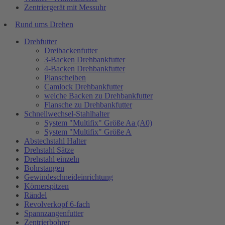
Zentriergerät mit Messuhr
Rund ums Drehen
Drehfutter
Dreibackenfutter
3-Backen Drehbankfutter
4-Backen Drehbankfutter
Planscheiben
Camlock Drehbankfutter
weiche Backen zu Drehbankfutter
Flansche zu Drehbankfutter
Schnellwechsel-Stahlhalter
System "Multifix" Größe Aa (A0)
System "Multifix" Größe A
Abstechstahl Halter
Drehstahl Sätze
Drehstahl einzeln
Bohrstangen
Gewindeschneideinrichtung
Körnerspitzen
Rändel
Revolverkopf 6-fach
Spannzangenfutter
Zentrierbohrer