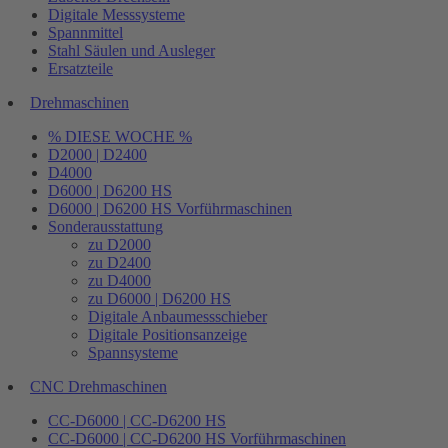
Digitale Messsysteme
Spannmittel
Stahl Säulen und Ausleger
Ersatzteile
Drehmaschinen
% DIESE WOCHE %
D2000 | D2400
D4000
D6000 | D6200 HS
D6000 | D6200 HS Vorführmaschinen
Sonderausstattung
zu D2000
zu D2400
zu D4000
zu D6000 | D6200 HS
Digitale Anbaumessschieber
Digitale Positionsanzeige
Spannsysteme
CNC Drehmaschinen
CC-D6000 | CC-D6200 HS
CC-D6000 | CC-D6200 HS Vorführmaschinen