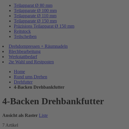
Teilapparat Ø 80 mm
Teilapparate Ø 100 mm
Teilapparate Ø 110 mm
Teilapparate Ø 150 mm
Präzisions Teilapparat Ø 150 mm
Reitstock
Teilscheiben
Drehdornpressen + Räumnadeln
Blechbearbeitung
Werkstattbedarf
2te Wahl und Restposten
Home
Rund ums Drehen
Drehfutter
4-Backen Drehbankfutter
4-Backen Drehbankfutter
Ansicht als
Raster
Liste
7
Artikel