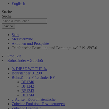
Englisch
Suche
Suche
Suche
Start
Messetermine
Aktionen und Prospekte
Telefonische Bestellung und Beratung: +49 2191/597-0
Produkte
Bohrständer + Zubehör
% DIESE WOCHE %
Bohrständer B1230
Bohrständer Fräsständer BF
BF1240
BF1242
BF1243
BF1244
2-Achsen Koordinatentische
Zubehör Funktions Erweiterungen
Zubehör Drechseln