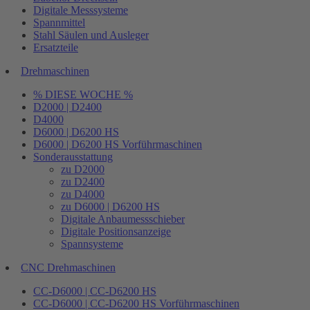
Digitale Messsysteme
Spannmittel
Stahl Säulen und Ausleger
Ersatzteile
Drehmaschinen
% DIESE WOCHE %
D2000 | D2400
D4000
D6000 | D6200 HS
D6000 | D6200 HS Vorführmaschinen
Sonderausstattung
zu D2000
zu D2400
zu D4000
zu D6000 | D6200 HS
Digitale Anbaumessschieber
Digitale Positionsanzeige
Spannsysteme
CNC Drehmaschinen
CC-D6000 | CC-D6200 HS
CC-D6000 | CC-D6200 HS Vorführmaschinen