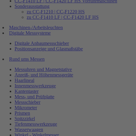
CC-F1410 LF | CC-F1420 LF HS Vorführmaschinen
Sonderausstattung
zu CC-F1210 | CC-F1220 HS
zu CC-F1410 LF | CC-F1420 LF HS
Maschinen-/Arbeitsleuchten
Digitale Messsysteme
Digitale Anbaumessschieber
Positionsanzeige und Glasmaßstäbe
Rund ums Messen
Messuhren und Magnetstative
Anreiß- und Höhenmessgeräte
Haarlineal
Innenmesswerkzeuge
Kantentaster
Mess- und Prüfplatte
Messschieber
Mikrometer
Prismen
Spitzzirkel
Tiefenmesswerkzeuge
Wasserwaagen
Winkel - Winkelmesser