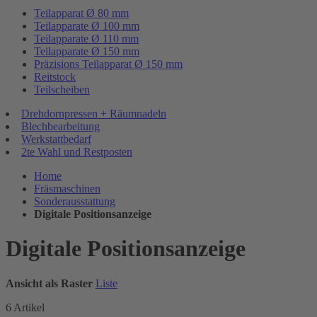
Teilapparat Ø 80 mm
Teilapparate Ø 100 mm
Teilapparate Ø 110 mm
Teilapparate Ø 150 mm
Präzisions Teilapparat Ø 150 mm
Reitstock
Teilscheiben
Drehdornpressen + Räumnadeln
Blechbearbeitung
Werkstattbedarf
2te Wahl und Restposten
Home
Fräsmaschinen
Sonderausstattung
Digitale Positionsanzeige
Digitale Positionsanzeige
Ansicht als
Raster
Liste
6
Artikel