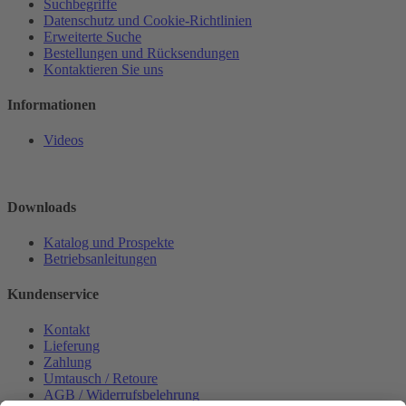
Suchbegriffe
Datenschutz und Cookie-Richtlinien
Erweiterte Suche
Bestellungen und Rücksendungen
Kontaktieren Sie uns
Informationen
Videos
Downloads
Katalog und Prospekte
Betriebsanleitungen
Kundenservice
Kontakt
Lieferung
Zahlung
Umtausch / Retoure
AGB / Widerrufsbelehrung