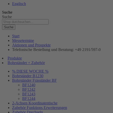
Englisch
Suche
Suche
Suche
Start
Messetermine
Aktionen und Prospekte
Telefonische Bestellung und Beratung: +49 2191/597-0
Produkte
Bohrständer + Zubehör
% DIESE WOCHE %
Bohrständer B1230
Bohrständer Fräsständer BF
BF1240
BF1242
BF1243
BF1244
2-Achsen Koordinatentische
Zubehör Funktions Erweiterungen
Zubehör Drechseln