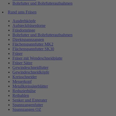
Bohrfutter und Bohrfutteraufnahmen
Rund ums Fräsen
Ausdrehköpfe
Aufsteckfräserdorne
Fräsdornringe
Bohrfutter und Bohrfutteraufnahmen
Direktspannzangen
Flächenspannfutter MK2
Flächenspannfutter SK30
Fräser
Fräser mit Wendeschneidplatte
Fräser Sätze
Gewindeschneidfutter
Gewindeschneidköpfe
Kreisschneider
Messerkopf
Metallkreissägeblätter
Reduzierhülse
Reibahlen
Senker und Entgrater
Spannzangenfutter
Spannzangen OZ