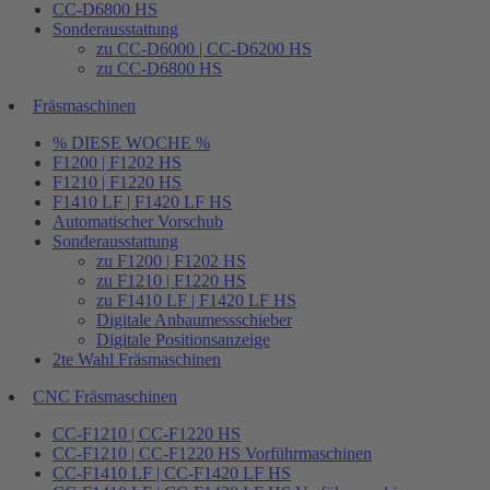
CC-D6800 HS
Sonderausstattung
zu CC-D6000 | CC-D6200 HS
zu CC-D6800 HS
Fräsmaschinen
% DIESE WOCHE %
F1200 | F1202 HS
F1210 | F1220 HS
F1410 LF | F1420 LF HS
Automatischer Vorschub
Sonderausstattung
zu F1200 | F1202 HS
zu F1210 | F1220 HS
zu F1410 LF | F1420 LF HS
Digitale Anbaumessschieber
Digitale Positionsanzeige
2te Wahl Fräsmaschinen
CNC Fräsmaschinen
CC-F1210 | CC-F1220 HS
CC-F1210 | CC-F1220 HS Vorführmaschinen
CC-F1410 LF | CC-F1420 LF HS