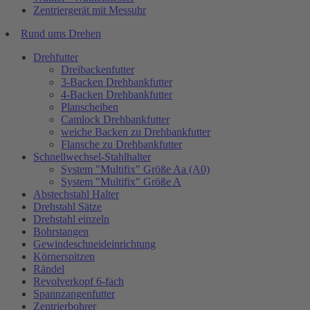
Zentriergerät mit Messuhr
Rund ums Drehen
Drehfutter
Dreibackenfutter
3-Backen Drehbankfutter
4-Backen Drehbankfutter
Planscheiben
Camlock Drehbankfutter
weiche Backen zu Drehbankfutter
Flansche zu Drehbankfutter
Schnellwechsel-Stahlhalter
System "Multifix" Größe Aa (A0)
System "Multifix" Größe A
Abstechstahl Halter
Drehstahl Sätze
Drehstahl einzeln
Bohrstangen
Gewindeschneideinrichtung
Körnerspitzen
Rändel
Revolverkopf 6-fach
Spannzangenfutter
Zentrierbohrer