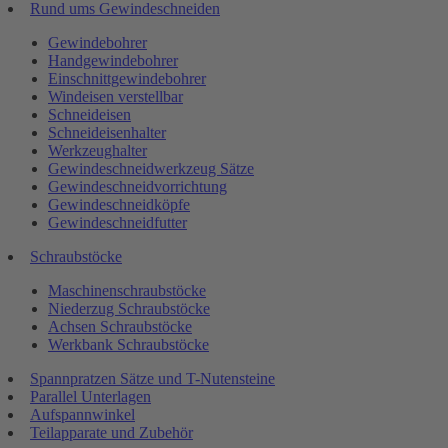
Rund ums Gewindeschneiden
Gewindebohrer
Handgewindebohrer
Einschnittgewindebohrer
Windeisen verstellbar
Schneideisen
Schneideisenhalter
Werkzeughalter
Gewindeschneidwerkzeug Sätze
Gewindeschneidvorrichtung
Gewindeschneidköpfe
Gewindeschneidfutter
Schraubstöcke
Maschinenschraubstöcke
Niederzug Schraubstöcke
Achsen Schraubstöcke
Werkbank Schraubstöcke
Spannpratzen Sätze und T-Nutensteine
Parallel Unterlagen
Aufspannwinkel
Teilapparate und Zubehör