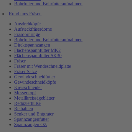
Bohrfutter und Bohrfutteraufnahmen
Rund ums Fräsen
Ausdrehköpfe
Aufsteckfräserdorne
Fräsdornringe
Bohrfutter und Bohrfutteraufnahmen
Direktspannzangen
Flächenspannfutter MK2
Flächenspannfutter SK30
Fräser
Fräser mit Wendeschneidplatte
Fräser Sätze
Gewindeschneidfutter
Gewindeschneidköpfe
Kreisschneider
Messerkopf
Metallkreissägeblätter
Reduzierhülse
Reibahlen
Senker und Entgrater
Spannzangenfutter
Spannzangen OZ