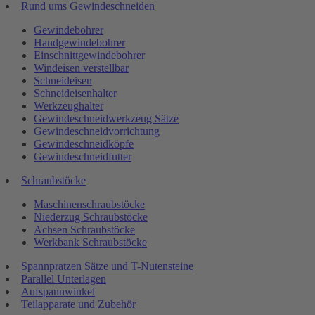
Rund ums Gewindeschneiden
Gewindebohrer
Handgewindebohrer
Einschnittgewindebohrer
Windeisen verstellbar
Schneideisen
Schneideisenhalter
Werkzeughalter
Gewindeschneidwerkzeug Sätze
Gewindeschneidvorrichtung
Gewindeschneidköpfe
Gewindeschneidfutter
Schraubstöcke
Maschinenschraubstöcke
Niederzug Schraubstöcke
Achsen Schraubstöcke
Werkbank Schraubstöcke
Spannpratzen Sätze und T-Nutensteine
Parallel Unterlagen
Aufspannwinkel
Teilapparate und Zubehör