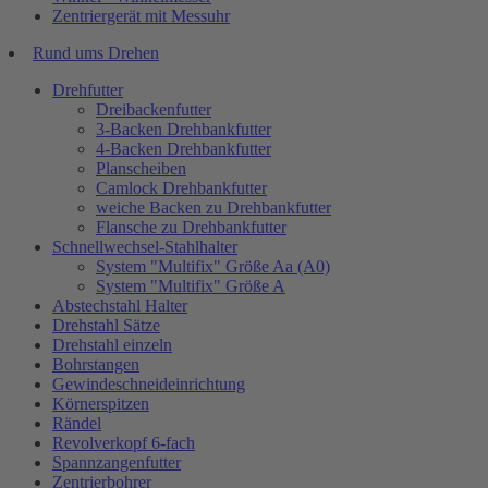
Zentriergerät mit Messuhr
Rund ums Drehen
Drehfutter
Dreibackenfutter
3-Backen Drehbankfutter
4-Backen Drehbankfutter
Planscheiben
Camlock Drehbankfutter
weiche Backen zu Drehbankfutter
Flansche zu Drehbankfutter
Schnellwechsel-Stahlhalter
System "Multifix" Größe Aa (A0)
System "Multifix" Größe A
Abstechstahl Halter
Drehstahl Sätze
Drehstahl einzeln
Bohrstangen
Gewindeschneideinrichtung
Körnerspitzen
Rändel
Revolverkopf 6-fach
Spannzangenfutter
Zentrierbohrer