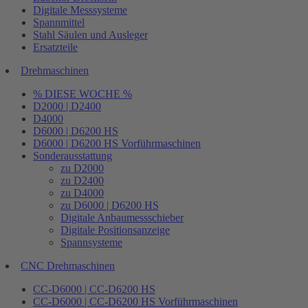
Digitale Messsysteme
Spannmittel
Stahl Säulen und Ausleger
Ersatzteile
Drehmaschinen
% DIESE WOCHE %
D2000 | D2400
D4000
D6000 | D6200 HS
D6000 | D6200 HS Vorführmaschinen
Sonderausstattung
zu D2000
zu D2400
zu D4000
zu D6000 | D6200 HS
Digitale Anbaumessschieber
Digitale Positionsanzeige
Spannsysteme
CNC Drehmaschinen
CC-D6000 | CC-D6200 HS
CC-D6000 | CC-D6200 HS Vorführmaschinen