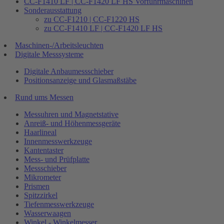
CC-F1410 LF | CC-F1420 LF HS Vorführmaschinen
Sonderausstattung
zu CC-F1210 | CC-F1220 HS
zu CC-F1410 LF | CC-F1420 LF HS
Maschinen-/Arbeitsleuchten
Digitale Messsysteme
Digitale Anbaumessschieber
Positionsanzeige und Glasmaßstäbe
Rund ums Messen
Messuhren und Magnetstative
Anreiß- und Höhenmessgeräte
Haarlineal
Innenmesswerkzeuge
Kantentaster
Mess- und Prüfplatte
Messschieber
Mikrometer
Prismen
Spitzzirkel
Tiefenmesswerkzeuge
Wasserwaagen
Winkel - Winkelmesser