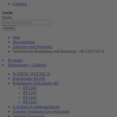
Englisch
Suche
Suche
Suche
Start
Messetermine
Aktionen und Prospekte
Telefonische Bestellung und Beratung: +49 2191/597-0
Produkte
Bohrständer + Zubehör
% DIESE WOCHE %
Bohrständer B1230
Bohrständer Fräsständer BF
BF1240
BF1242
BF1243
BF1244
2-Achsen Koordinatentische
Zubehör Funktions Erweiterungen
Zubehör Drechseln