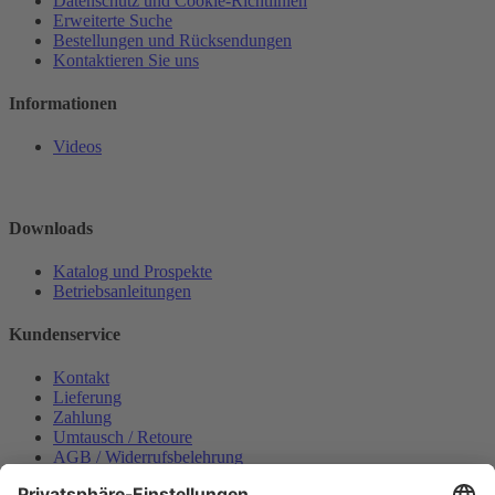
Datenschutz und Cookie-Richtlinien
Erweiterte Suche
Bestellungen und Rücksendungen
Kontaktieren Sie uns
Informationen
Videos
Downloads
Katalog und Prospekte
Betriebsanleitungen
Kundenservice
Kontakt
Lieferung
Zahlung
Umtausch / Retoure
AGB / Widerrufsbelehrung
Onlinesupport