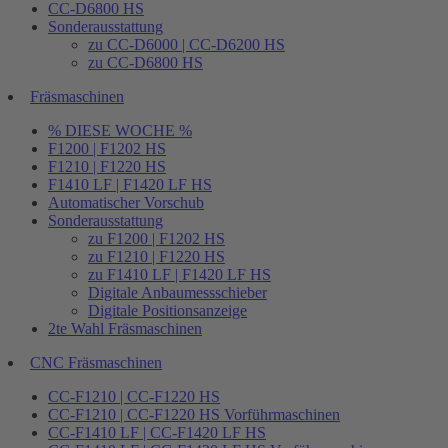
CC-D6800 HS
Sonderausstattung
zu CC-D6000 | CC-D6200 HS
zu CC-D6800 HS
Fräsmaschinen
% DIESE WOCHE %
F1200 | F1202 HS
F1210 | F1220 HS
F1410 LF | F1420 LF HS
Automatischer Vorschub
Sonderausstattung
zu F1200 | F1202 HS
zu F1210 | F1220 HS
zu F1410 LF | F1420 LF HS
Digitale Anbaumessschieber
Digitale Positionsanzeige
2te Wahl Fräsmaschinen
CNC Fräsmaschinen
CC-F1210 | CC-F1220 HS
CC-F1210 | CC-F1220 HS Vorführmaschinen
CC-F1410 LF | CC-F1420 LF HS