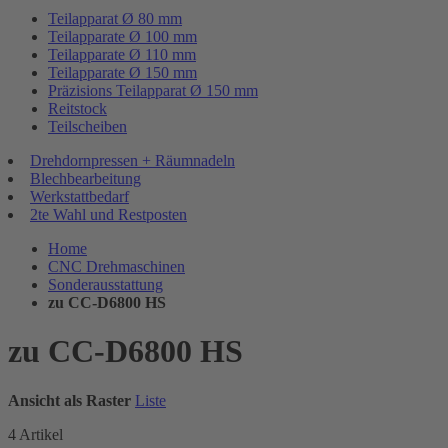
Teilapparat Ø 80 mm
Teilapparate Ø 100 mm
Teilapparate Ø 110 mm
Teilapparate Ø 150 mm
Präzisions Teilapparat Ø 150 mm
Reitstock
Teilscheiben
Drehdornpressen + Räumnadeln
Blechbearbeitung
Werkstattbedarf
2te Wahl und Restposten
Home
CNC Drehmaschinen
Sonderausstattung
zu CC-D6800 HS
zu CC-D6800 HS
Ansicht als
Raster
Liste
4
Artikel