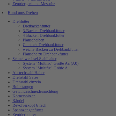
Zentriergerät mit Messuhr
Rund ums Drehen
Drehfutter
Dreibackenfutter
3-Backen Drehbankfutter
4-Backen Drehbankfutter
Planscheiben
Camlock Drehbankfutter
weiche Backen zu Drehbankfutter
Flansche zu Drehbankfutter
Schnellwechsel-Stahlhalter
System "Multifix" Größe Aa (A0)
System "Multifix" Größe A
Abstechstahl Halter
Drehstahl Sätze
Drehstahl einzeln
Bohrstangen
Gewindeschneideinrichtung
Körnerspitzen
Rändel
Revolverkopf 6-fach
Spannzangenfutter
Zentrierbohrer