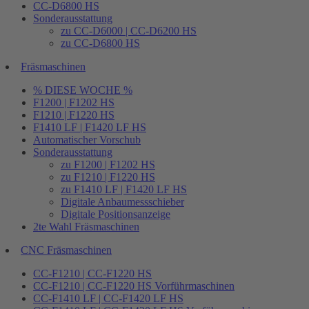
CC-D6800 HS
Sonderausstattung
zu CC-D6000 | CC-D6200 HS
zu CC-D6800 HS
Fräsmaschinen
% DIESE WOCHE %
F1200 | F1202 HS
F1210 | F1220 HS
F1410 LF | F1420 LF HS
Automatischer Vorschub
Sonderausstattung
zu F1200 | F1202 HS
zu F1210 | F1220 HS
zu F1410 LF | F1420 LF HS
Digitale Anbaumessschieber
Digitale Positionsanzeige
2te Wahl Fräsmaschinen
CNC Fräsmaschinen
CC-F1210 | CC-F1220 HS
CC-F1210 | CC-F1220 HS Vorführmaschinen
CC-F1410 LF | CC-F1420 LF HS