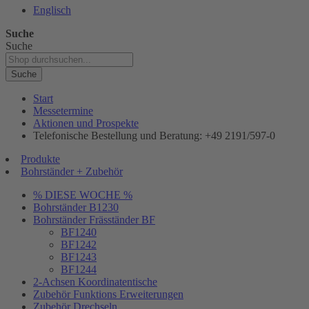
Englisch
Suche
Suche
Suche
Start
Messetermine
Aktionen und Prospekte
Telefonische Bestellung und Beratung: +49 2191/597-0
Produkte
Bohrständer + Zubehör
% DIESE WOCHE %
Bohrständer B1230
Bohrständer Fräsständer BF
BF1240
BF1242
BF1243
BF1244
2-Achsen Koordinatentische
Zubehör Funktions Erweiterungen
Zubehör Drechseln