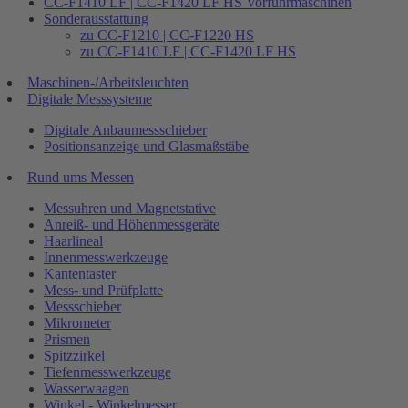
CC-F1410 LF | CC-F1420 LF HS Vorführmaschinen
Sonderausstattung
zu CC-F1210 | CC-F1220 HS
zu CC-F1410 LF | CC-F1420 LF HS
Maschinen-/Arbeitsleuchten
Digitale Messsysteme
Digitale Anbaumessschieber
Positionsanzeige und Glasmaßstäbe
Rund ums Messen
Messuhren und Magnetstative
Anreiß- und Höhenmessgeräte
Haarlineal
Innenmesswerkzeuge
Kantentaster
Mess- und Prüfplatte
Messschieber
Mikrometer
Prismen
Spitzzirkel
Tiefenmesswerkzeuge
Wasserwaagen
Winkel - Winkelmesser