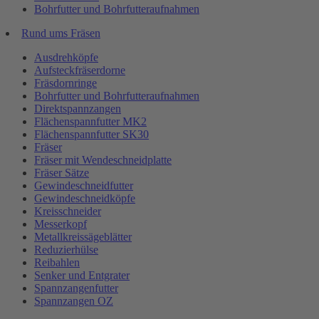
Bohrfutter und Bohrfutteraufnahmen
Rund ums Fräsen
Ausdrehköpfe
Aufsteckfräserdorne
Fräsdornringe
Bohrfutter und Bohrfutteraufnahmen
Direktspannzangen
Flächenspannfutter MK2
Flächenspannfutter SK30
Fräser
Fräser mit Wendeschneidplatte
Fräser Sätze
Gewindeschneidfutter
Gewindeschneidköpfe
Kreisschneider
Messerkopf
Metallkreissägeblätter
Reduzierhülse
Reibahlen
Senker und Entgrater
Spannzangenfutter
Spannzangen OZ