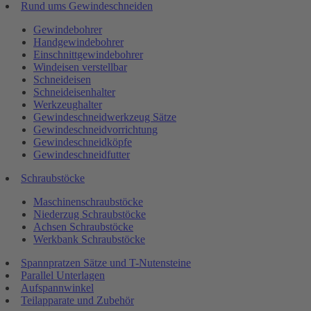
Rund ums Gewindeschneiden
Gewindebohrer
Handgewindebohrer
Einschnittgewindebohrer
Windeisen verstellbar
Schneideisen
Schneideisenhalter
Werkzeughalter
Gewindeschneidwerkzeug Sätze
Gewindeschneidvorrichtung
Gewindeschneidköpfe
Gewindeschneidfutter
Schraubstöcke
Maschinenschraubstöcke
Niederzug Schraubstöcke
Achsen Schraubstöcke
Werkbank Schraubstöcke
Spannpratzen Sätze und T-Nutensteine
Parallel Unterlagen
Aufspannwinkel
Teilapparate und Zubehör