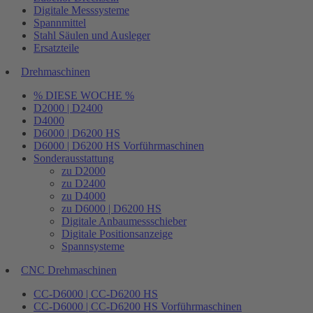
Digitale Messsysteme
Spannmittel
Stahl Säulen und Ausleger
Ersatzteile
Drehmaschinen
% DIESE WOCHE %
D2000 | D2400
D4000
D6000 | D6200 HS
D6000 | D6200 HS Vorführmaschinen
Sonderausstattung
zu D2000
zu D2400
zu D4000
zu D6000 | D6200 HS
Digitale Anbaumessschieber
Digitale Positionsanzeige
Spannsysteme
CNC Drehmaschinen
CC-D6000 | CC-D6200 HS
CC-D6000 | CC-D6200 HS Vorführmaschinen