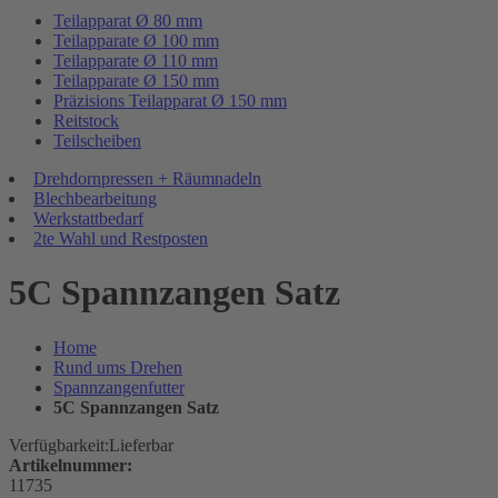
Teilapparat Ø 80 mm
Teilapparate Ø 100 mm
Teilapparate Ø 110 mm
Teilapparate Ø 150 mm
Präzisions Teilapparat Ø 150 mm
Reitstock
Teilscheiben
Drehdornpressen + Räumnadeln
Blechbearbeitung
Werkstattbedarf
2te Wahl und Restposten
5C Spannzangen Satz
Home
Rund ums Drehen
Spannzangenfutter
5C Spannzangen Satz
Verfügbarkeit:
Lieferbar
Artikelnummer:
11735