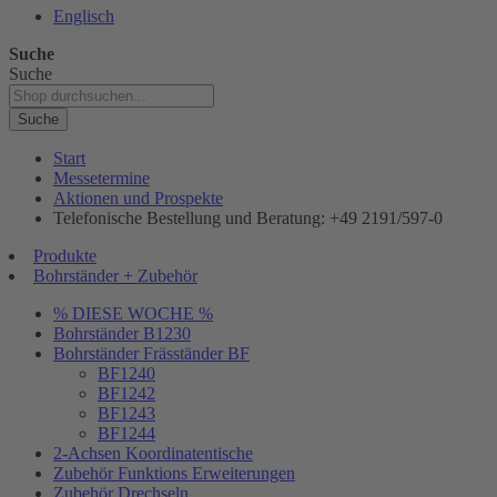
Englisch
Suche
Suche
Suche
Start
Messetermine
Aktionen und Prospekte
Telefonische Bestellung und Beratung: +49 2191/597-0
Produkte
Bohrständer + Zubehör
% DIESE WOCHE %
Bohrständer B1230
Bohrständer Fräsständer BF
BF1240
BF1242
BF1243
BF1244
2-Achsen Koordinatentische
Zubehör Funktions Erweiterungen
Zubehör Drechseln