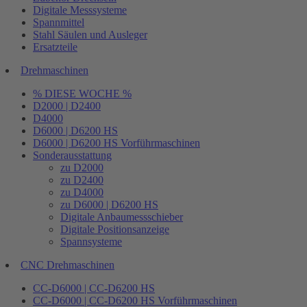
Digitale Messsysteme
Spannmittel
Stahl Säulen und Ausleger
Ersatzteile
Drehmaschinen
% DIESE WOCHE %
D2000 | D2400
D4000
D6000 | D6200 HS
D6000 | D6200 HS Vorführmaschinen
Sonderausstattung
zu D2000
zu D2400
zu D4000
zu D6000 | D6200 HS
Digitale Anbaumessschieber
Digitale Positionsanzeige
Spannsysteme
CNC Drehmaschinen
CC-D6000 | CC-D6200 HS
CC-D6000 | CC-D6200 HS Vorführmaschinen