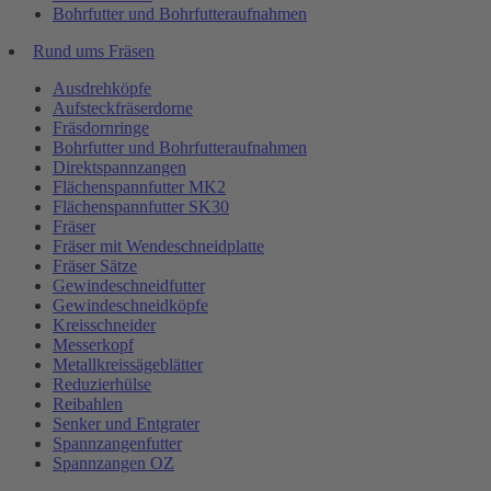
Bohrfutter und Bohrfutteraufnahmen
Rund ums Fräsen
Ausdrehköpfe
Aufsteckfräserdorne
Fräsdornringe
Bohrfutter und Bohrfutteraufnahmen
Direktspannzangen
Flächenspannfutter MK2
Flächenspannfutter SK30
Fräser
Fräser mit Wendeschneidplatte
Fräser Sätze
Gewindeschneidfutter
Gewindeschneidköpfe
Kreisschneider
Messerkopf
Metallkreissägeblätter
Reduzierhülse
Reibahlen
Senker und Entgrater
Spannzangenfutter
Spannzangen OZ