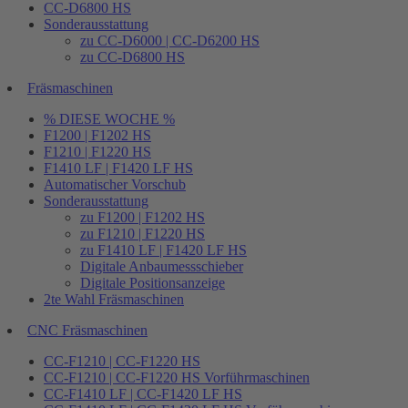
CC-D6800 HS
Sonderausstattung
zu CC-D6000 | CC-D6200 HS
zu CC-D6800 HS
Fräsmaschinen
% DIESE WOCHE %
F1200 | F1202 HS
F1210 | F1220 HS
F1410 LF | F1420 LF HS
Automatischer Vorschub
Sonderausstattung
zu F1200 | F1202 HS
zu F1210 | F1220 HS
zu F1410 LF | F1420 LF HS
Digitale Anbaumessschieber
Digitale Positionsanzeige
2te Wahl Fräsmaschinen
CNC Fräsmaschinen
CC-F1210 | CC-F1220 HS
CC-F1210 | CC-F1220 HS Vorführmaschinen
CC-F1410 LF | CC-F1420 LF HS