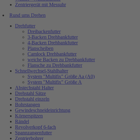
Zentriergerät mit Messuhr
Rund ums Drehen
Drehfutter
Dreibackenfutter
3-Backen Drehbankfutter
4-Backen Drehbankfutter
Planscheiben
Camlock Drehbankfutter
weiche Backen zu Drehbankfutter
Flansche zu Drehbankfutter
Schnellwechsel-Stahlhalter
System "Multifix" Größe Aa (A0)
System "Multifix" Größe A
Abstechstahl Halter
Drehstahl Sätze
Drehstahl einzeln
Bohrstangen
Gewindeschneideinrichtung
Körnerspitzen
Rändel
Revolverkopf 6-fach
Spannzangenfutter
Zentrierbohrer