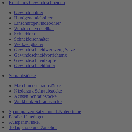
Rund ums Gewindeschneiden
Gewindebohrer
Handgewindebohrer
Einschnittgewindebohrer
Windeisen verstellbar
Schneideisen
Schneideisenhalter
Werkzeughalter
Gewindeschneidwerkzeug Sätze
Gewindeschneidvorrichtung
Gewindeschneidköpfe
Gewindeschneidfutter
Schraubstöcke
Maschinenschraubstöcke
Niederzug Schraubstöcke
Achsen Schraubstöcke
Werkbank Schraubstöcke
Spannpratzen Sätze und T-Nutensteine
Parallel Unterlagen
Aufspannwinkel
Teilapparate und Zubehör