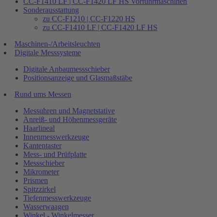
CC-F1410 LF | CC-F1420 LF HS Vorführmaschinen
Sonderausstattung
zu CC-F1210 | CC-F1220 HS
zu CC-F1410 LF | CC-F1420 LF HS
Maschinen-/Arbeitsleuchten
Digitale Messsysteme
Digitale Anbaumessschieber
Positionsanzeige und Glasmaßstäbe
Rund ums Messen
Messuhren und Magnetstative
Anreiß- und Höhenmessgeräte
Haarlineal
Innenmesswerkzeuge
Kantentaster
Mess- und Prüfplatte
Messschieber
Mikrometer
Prismen
Spitzzirkel
Tiefenmesswerkzeuge
Wasserwaagen
Winkel - Winkelmesser